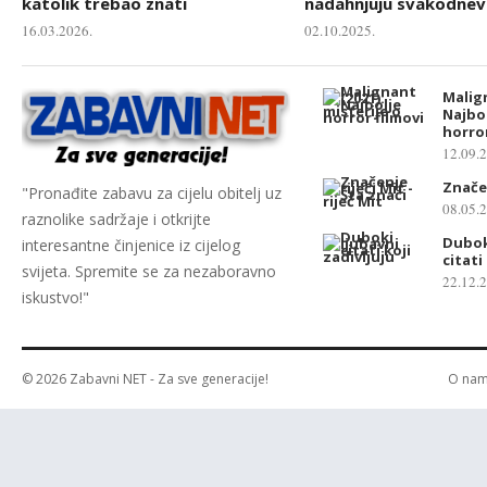
katolik trebao znati
nadahnjuju svakodnevn
16.03.2026.
02.10.2025.
Malign
Najbol
horror
12.09.
Značen
"Pronađite zabavu za cijelu obitelj uz
08.05.
raznolike sadržaje i otkrijte
Dubok
interesantne činjenice iz cijelog
citati
svijeta. Spremite se za nezaboravno
22.12.
iskustvo!"
© 2026
Zabavni NET
- Za sve generacije!
O na