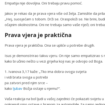
Empatija nije dovoljna. Oni trebaju pravu pomoć.
Jakov je rekao da je prava vjera više od želja. Zamislite da pril
„Hej, suosjećam s tobom. Drži se. Oraspoloži se. Ne brini, budi 
očajnim okolnostima. Oni ne trebaju samo vaše riječi; oni treba
Prava vjera je praktična
Prava vjera je praktična. Ona se upliće u potrebe drugih.
Isus je demonstrirao takvu vjeru. On nije samo empatizirao s 
kako bi učinio nešto u vezi grijeha koji nas je odvojio od Boga.
1. Ivanova 3,17 kaže: „Tko ima dobra ovoga svijeta
i vidi brata svoga u potrebi
pa zatvori pred njim srce –
kako
ljubav
Božja ostaje u njemu?“.
Vaša reakcija na bol ljudi u vašoj zajednici će pokazati svijetu u
pokrenuli smo ostave s hranom za automobile. Sa samo jednom o