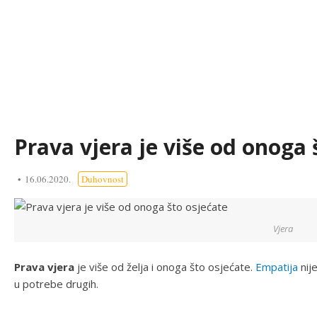
Prava vjera je više od onoga 
16.06.2020.
Duhovnost
Vjera
Prava vjera
je više od želja i onoga što osjećate.
Empatija
nije
u potrebe drugih.