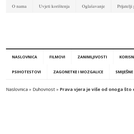
O nama
Uvjeti korištenja
Oglašavanje
Prijatelji
NASLOVNICA
FILMOVI
ZANIMLJIVOSTI
KORISNI
PSIHOTESTOVI
ZAGONETKE I MOZGALICE
SMIJEŠNE 
Naslovnica
»
Duhovnost
»
Prava vjera je više od onoga što