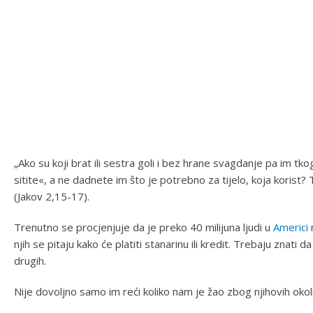
„Ako su koji brat ili sestra goli i bez hrane svagdanje pa im tk
sitite«, a ne dadnete im što je potrebno za tijelo, koja korist? 
(Jakov 2,15-17).
Trenutno se procjenjuje da je preko 40 milijuna ljudi u
Americi
n
njih se pitaju kako će platiti stanarinu ili kredit. Trebaju znati
drugih.
Nije dovoljno samo im reći koliko nam je žao zbog njihovih okolno