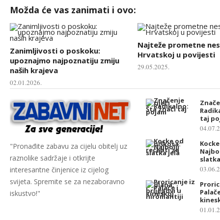
Možda će vas zanimati i ovo:
Najteže prometne nes
Zanimljivosti o poskoku:
Hrvatskoj u povijesti
upoznajmo najpoznatiju zmiju
29.05.2025.
naših krajeva
02.01.2026.
Značen
Radika
taj p
04.07.
Kocke
"Pronađite zabavu za cijelu obitelj uz
Najbol
raznolike sadržaje i otkrijte
slatka
03.06.
interesantne činjenice iz cijelog
svijeta. Spremite se za nezaboravno
Proric
Palače
iskustvo!"
kinesk
01.01.