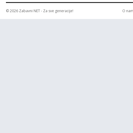
© 2026
Zabavni NET
- Za sve generacije!
O na