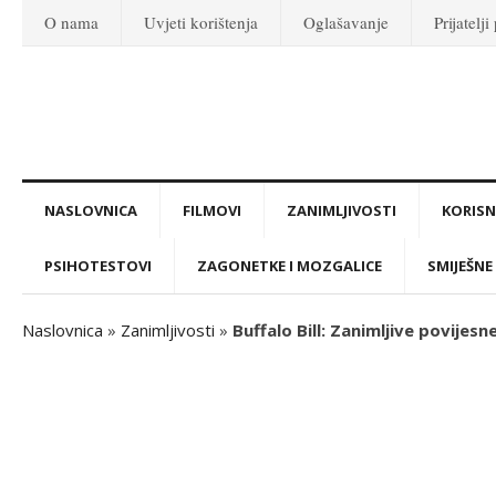
O nama
Uvjeti korištenja
Oglašavanje
Prijatelji
NASLOVNICA
FILMOVI
ZANIMLJIVOSTI
KORISNI
PSIHOTESTOVI
ZAGONETKE I MOZGALICE
SMIJEŠNE 
Naslovnica
»
Zanimljivosti
»
Buffalo Bill: Zanimljive povijesn