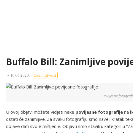
Buffalo Bill: Zanimljive povij
10.06.2020.
Zanimljivosti
Povijesne fotografi
U ovoj objavi možete vidjeti neke
povijesne fotografije
na k
ostati će zanimljive. Za svaku fotografiju smo naveli kratak teks
objave dati svoje mišljenje. Objavu smo stavili u kategoriju “Z