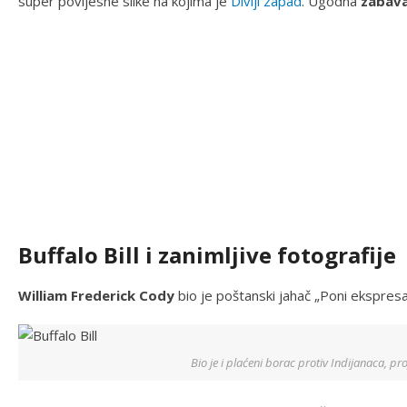
super povijesne slike na kojima je
Divlji zapad
. Ugodna
zabav
Buffalo Bill i zanimljive fotografije
William Frederick Cody
bio je poštanski jahač „Poni ekspresa“
Bio je i plaćeni borac protiv Indijanaca, pr