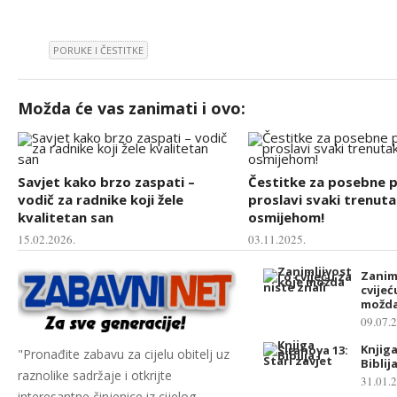
PORUKE I ČESTITKE
Možda će vas zanimati i ovo:
Savjet kako brzo zaspati –
Čestitke za posebne pr
vodič za radnike koji žele
proslavi svaki trenuta
kvalitetan san
osmijehom!
15.02.2026.
03.11.2025.
Zaniml
cvijeć
možda
09.07.
Knjiga
"Pronađite zabavu za cijelu obitelj uz
Biblij
raznolike sadržaje i otkrijte
31.01.
interesantne činjenice iz cijelog