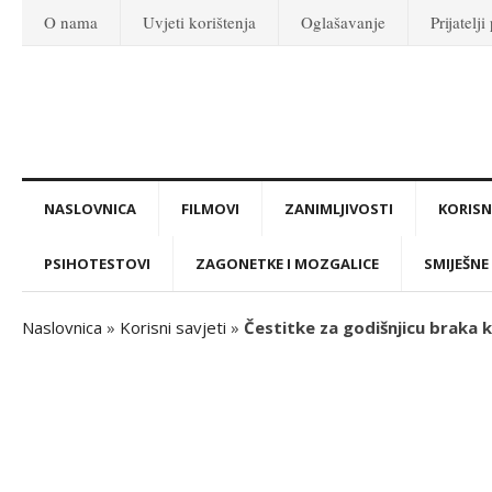
O nama
Uvjeti korištenja
Oglašavanje
Prijatelji
NASLOVNICA
FILMOVI
ZANIMLJIVOSTI
KORISNI
PSIHOTESTOVI
ZAGONETKE I MOZGALICE
SMIJEŠNE 
Naslovnica
»
Korisni savjeti
»
Čestitke za godišnjicu braka k