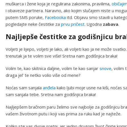
muškarca i žene koja je regulirana zakonima, pravilima,
običaji
i obaveze partnera. Naravno, ako kojim slučajem niste u mogućn
putem SMS poruke,
Facebooka
itd. Objavu smo stavili u kategor
pogledajte neke čestitke za
prvu pričest
. Ugodna
zabava
.
Najljepše čestitke za godišnjicu br
Voljeti je lijepo, voljeti je lako, ali voljeti kao ja ne može svatk
trenutak ja te volim sve više! Sretna nam godišnjica braka!
Volim te, kao skitnica daljine, volim te kao sanjar
snove
, volim 
draga jel’ te netko volio više od mene?
Noćas sam sanjala
anđela
kako ljubi moje usne na kiši, noćas s
sam sanjala tebe. Sretna nam godišnjica braka!
Najljepšem bračnom paru želimo sve najbolje za godišnjicu bra
vašem životnom putu i koji vas prima za ruku kad je najteže.
Koliko ste vas dvoje sretni, jer jedno drugom život činite komp