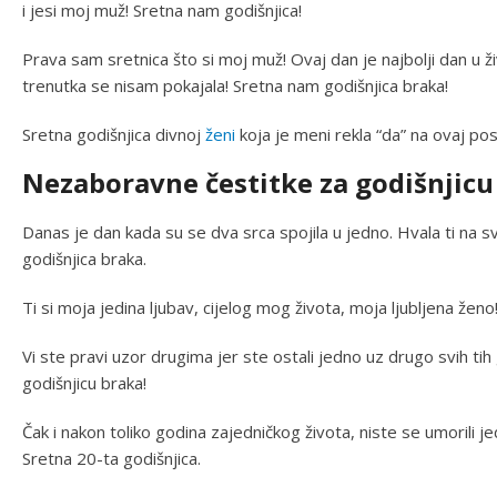
i jesi moj muž! Sretna nam godišnjica!
Prava sam sretnica što si moj muž! Ovaj dan je najbolji dan u živ
trenutka se nisam pokajala! Sretna nam godišnjica braka!
Sretna godišnjica divnoj
ženi
koja je meni rekla “da” na ovaj po
Nezaboravne čestitke za godišnjicu
Danas je dan kada su se dva srca spojila u jedno. Hvala ti na svo
godišnjica braka.
Ti si moja jedina ljubav, cijelog mog života, moja ljubljena ženo!
Vi ste pravi uzor drugima jer ste ostali jedno uz drugo svih t
godišnjicu braka!
Čak i nakon toliko godina zajedničkog života, niste se umorili j
Sretna 20-ta godišnjica.