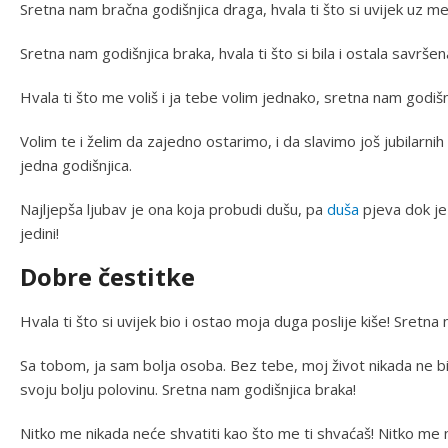
Sretna nam bračna godišnjica draga, hvala ti što si uvijek uz me
Sretna nam godišnjica braka, hvala ti što si bila i ostala savrše
Hvala ti što me voliš i ja tebe volim jednako, sretna nam godiš
Volim te i želim da zajedno ostarimo, i da slavimo još jubilarn
jedna godišnjica.
Najljepša ljubav je ona koja probudi dušu, pa
duša
pjeva dok je
jedini!
Dobre čestitke
Hvala ti što si uvijek bio i ostao moja duga poslije kiše! Sretna 
Sa tobom, ja sam bolja osoba. Bez tebe, moj život nikada ne bi
svoju bolju polovinu. Sretna nam godišnjica braka!
Nitko me nikada neće shvatiti kao što me ti shvaćaš! Nitko me ni