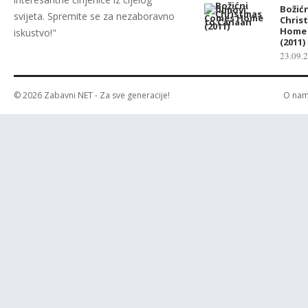
Božićn
svijeta. Spremite se za nezaboravno
Chris
Home 
iskustvo!"
(2011)
23.09.
© 2026
Zabavni NET
- Za sve generacije!
O na