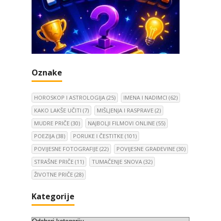
Oznake
HOROSKOP I ASTROLOGIJA
(25)
IMENA I NADIMCI
(62)
KAKO LAKŠE UČITI
(7)
MIŠLJENJA I RASPRAVE
(2)
MUDRE PRIČE
(30)
NAJBOLJI FILMOVI ONLINE
(55)
POEZIJA
(38)
PORUKE I ČESTITKE
(101)
POVIJESNE FOTOGRAFIJE
(22)
POVIJESNE GRAĐEVINE
(30)
STRAŠNE PRIČE
(11)
TUMAČENJE SNOVA
(32)
ŽIVOTNE PRIČE
(28)
Kategorije
K