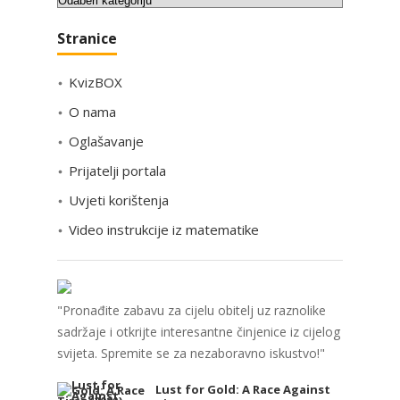
a
Stranice
t
e
KvizBOX
g
o
O nama
r
Oglašavanje
i
Prijatelji portala
j
e
Uvjeti korištenja
Video instrukcije iz matematike
"Pronađite zabavu za cijelu obitelj uz raznolike
sadržaje i otkrijte interesantne činjenice iz cijelog
svijeta. Spremite se za nezaboravno iskustvo!"
Lust for Gold: A Race Against