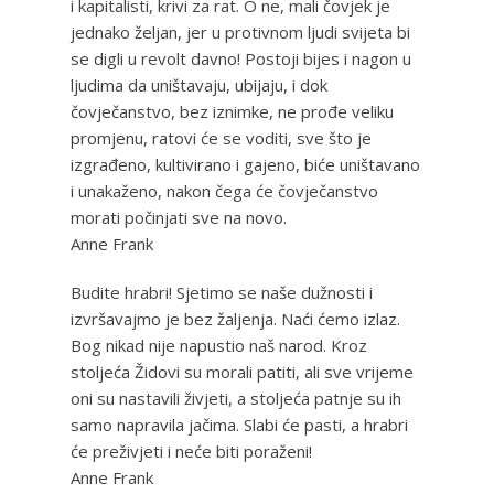
i kapitalisti, krivi za rat. O ne, mali čovjek je
jednako željan, jer u protivnom ljudi svijeta bi
se digli u revolt davno! Postoji bijes i nagon u
ljudima da uništavaju, ubijaju, i dok
čovječanstvo, bez iznimke, ne prođe veliku
promjenu, ratovi će se voditi, sve što je
izgrađeno, kultivirano i gajeno, biće uništavano
i unakaženo, nakon čega će čovječanstvo
morati počinjati sve na novo.
Anne Frank
Budite hrabri! Sjetimo se naše dužnosti i
izvršavajmo je bez žaljenja. Naći ćemo izlaz.
Bog nikad nije napustio naš narod. Kroz
stoljeća Židovi su morali patiti, ali sve vrijeme
oni su nastavili živjeti, a stoljeća patnje su ih
samo napravila jačima. Slabi će pasti, a hrabri
će preživjeti i neće biti poraženi!
Anne Frank