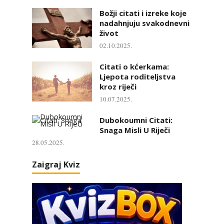
Božji citati i izreke koje
nadahnjuju svakodnevni
život
02.10.2025.
Citati o kćerkama:
Ljepota roditeljstva
kroz riječi
10.07.2025.
Dubokoumni Citati:
Snaga Misli U Riječi
28.05.2025.
Zaigraj Kviz