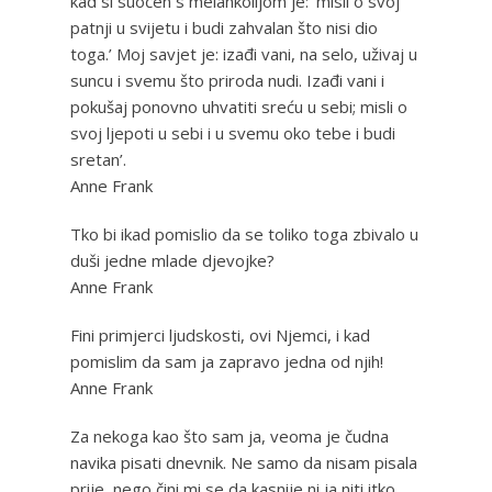
kad si suočen s melankolijom je: ‘misli o svoj
patnji u svijetu i budi zahvalan što nisi dio
toga.’ Moj savjet je: izađi vani, na selo, uživaj u
suncu i svemu što priroda nudi. Izađi vani i
pokušaj ponovno uhvatiti sreću u sebi; misli o
svoj ljepoti u sebi i u svemu oko tebe i budi
sretan’.
Anne Frank
Tko bi ikad pomislio da se toliko toga zbivalo u
duši jedne mlade djevojke?
Anne Frank
Fini primjerci ljudskosti, ovi Njemci, i kad
pomislim da sam ja zapravo jedna od njih!
Anne Frank
Za nekoga kao što sam ja, veoma je čudna
navika pisati dnevnik. Ne samo da nisam pisala
prije, nego čini mi se da kasnije ni ja niti itko