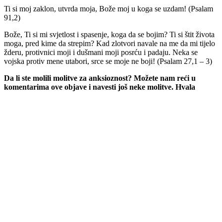
Ti si moj zaklon, utvrda moja, Bože moj u koga se uzdam! (Psalam
91,2)
Bože, Ti si mi svjetlost i spasenje, koga da se bojim? Ti si štit života
moga, pred kime da strepim? Kad zlotvori navale na me da mi tijelo
žderu, protivnici moji i dušmani moji posrću i padaju. Neka se
vojska protiv mene utabori, srce se moje ne boji! (Psalam 27,1 – 3)
Da li ste molili molitve za anksioznost? Možete nam reći u
komentarima ove objave i navesti još neke molitve. Hvala