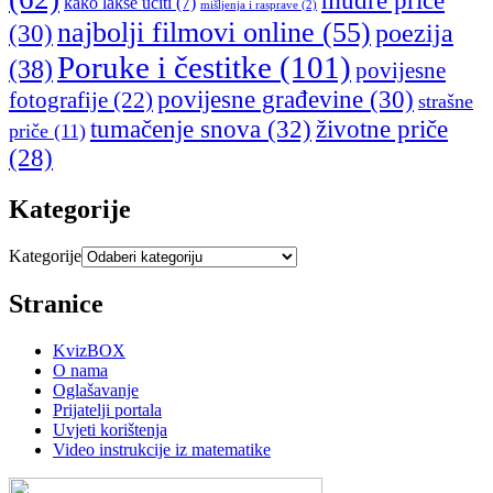
mudre priče
kako lakše učiti
(7)
mišljenja i rasprave
(2)
najbolji filmovi online
(55)
poezija
(30)
Poruke i čestitke
(101)
(38)
povijesne
povijesne građevine
(30)
fotografije
(22)
strašne
tumačenje snova
(32)
životne priče
priče
(11)
(28)
Kategorije
Kategorije
Stranice
KvizBOX
O nama
Oglašavanje
Prijatelji portala
Uvjeti korištenja
Video instrukcije iz matematike