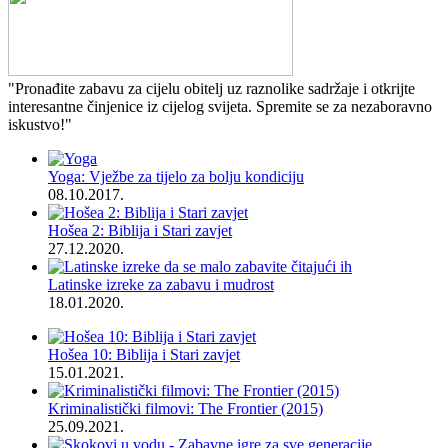
"Pronađite zabavu za cijelu obitelj uz raznolike sadržaje i otkrijte
interesantne činjenice iz cijelog svijeta. Spremite se za nezaboravno
iskustvo!"
Yoga: Vježbe za tijelo za bolju kondiciju
08.10.2017.
Hošea 2: Biblija i Stari zavjet
27.12.2020.
Latinske izreke za zabavu i mudrost
18.01.2020.
Hošea 10: Biblija i Stari zavjet
15.01.2021.
Kriminalistički filmovi: The Frontier (2015)
25.09.2021.