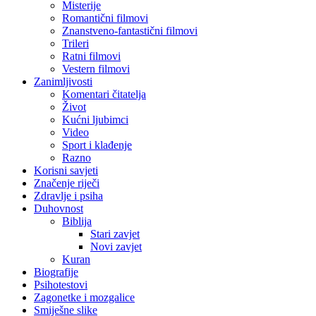
Misterije
Romantični filmovi
Znanstveno-fantastični filmovi
Trileri
Ratni filmovi
Vestern filmovi
Zanimljivosti
Komentari čitatelja
Život
Kućni ljubimci
Video
Sport i klađenje
Razno
Korisni savjeti
Značenje riječi
Zdravlje i psiha
Duhovnost
Biblija
Stari zavjet
Novi zavjet
Kuran
Biografije
Psihotestovi
Zagonetke i mozgalice
Smiješne slike