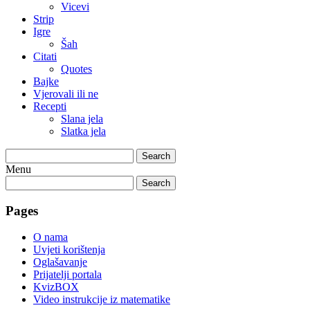
Vicevi
Strip
Igre
Šah
Citati
Quotes
Bajke
Vjerovali ili ne
Recepti
Slana jela
Slatka jela
Search
Menu
Search
Pages
O nama
Uvjeti korištenja
Oglašavanje
Prijatelji portala
KvizBOX
Video instrukcije iz matematike