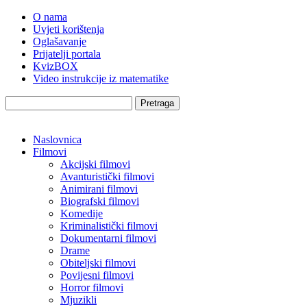
O nama
Uvjeti korištenja
Oglašavanje
Prijatelji portala
KvizBOX
Video instrukcije iz matematike
Pretraga
Naslovnica
Filmovi
Akcijski filmovi
Avanturistički filmovi
Animirani filmovi
Biografski filmovi
Komedije
Kriminalistički filmovi
Dokumentarni filmovi
Drame
Obiteljski filmovi
Povijesni filmovi
Horror filmovi
Mjuzikli