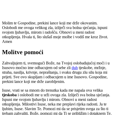
Molim te Gospodine, prekini lance koji me drže okovanim.
Oslobodi me ovoga velikog zla, izliječi sva bolna sjećanja, ispuni
svojom ljubavlju, mirom i radošću. Obnovi u meni radost
otkupljenja. Hvala ti, što slušaš moje molbe i vodiš me kroz život.
Amen
Molitve pomoći
Zahvaljujem ti, svemogući Bože, na Tvojoj oslobađajućoj moći i u
Isusovo moćno ime odbacujem od sebe zli
duh
tjeskobe, mržnje,
straha, nasilja, krivnje, nepraštanja, i svaku drugu zlu silu koja mi
prijeti. Sve ovo skupljam i odbacujem u ime Isusovo. Gospodine,
prekini lance koji me drže zarobljenim.
Isuse, vrati se sa mnom do trenutka kada me napala ova velika
tjeskoba
i oslobodi me u srži ovoga zla. Izliječi sva bolna sjećanja.
Ispuni me svojom ljubavlju i mirom. Obnovi u meni radost
otkupljenja. Milostivi Isuse, neka me preplavi rijeka radosti. Ja te
ljubim, Isuse. Slavim Te. Pomozi mi da se prisjetim svega za što ti
trebam zahvaliti. Bože, pomozi mi da Ti se približim i dotaknem Te.