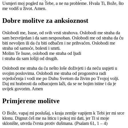
Usmjeri moj pogled na Tebe, a ne na probleme. Hvala Ti, Bože, što
me vodiš u život. Amen.
Dobre molitve za anksioznost
Oslobodi me, Isuse, od svih vrsti strahova. Oslobodi me straha da
sam bezvrijedan i da sam nesposoban. Oslobodi me od straha da ću
biti nevoljen ili da ću biti odbačen i ne prihvaćen. Oslobodi me
straha od samoće, bolesti i smrti.
Molim Te Isuse, oslobodi me straha od ljudi
i straha da sam lošiji od drugih.
Oslobodi me straha da ću nešto loše doživjeti i da neću uspjeti u
svojim poslovima. Oslobodi me straha od progonstva radi
svjedočenja i vodi me po Duhu Svetom da živim po Tvojoj volji.
Daj mi hrabrosti da odbacujem laži, da se ne bojim istine i da je
uvijek govorim. Amen
Primjerene molitve
O Bože, vapaj mi poslušaj, s kraja zemlje vapijem k Tebi jer mi srce
klonu. Dignut ćeš me na liticu i pokoj mi dati, jer Ti si moje
sklonište, utvrda čvrsta protiv dušmana. (Psalam 61, 1 – 4)