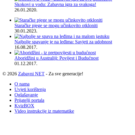
Skokovi u vodu: Zabavna igra za svakoga!
26.01.2020.
Staračke pjege se mogu učinkovito otkloniti
30.01.2023.
Najbolje spavanje je na leđima: Savjeti za udobnost
16.08.2017.
Aboridžini u Australiji: Povijest i Budućnost
01.12.2017.
© 2026
Zabavni NET
- Za sve generacije!
O nama
Uvjeti korištenja
Oglašavanje
Prijatelji portala
KvizBOX
Video instrukcije iz matematike