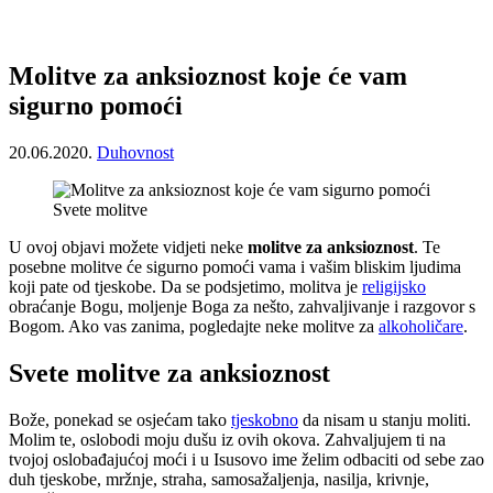
Molitve za anksioznost koje će vam
sigurno pomoći
20.06.2020.
Duhovnost
Svete molitve
U ovoj objavi možete vidjeti neke
molitve za anksioznost
. Te
posebne molitve će sigurno pomoći vama i vašim bliskim ljudima
koji pate od tjeskobe. Da se podsjetimo, molitva je
religijsko
obraćanje Bogu, moljenje Boga za nešto, zahvaljivanje i razgovor s
Bogom. Ako vas zanima, pogledajte neke molitve za
alkoholičare
.
Svete molitve za anksioznost
Bože, ponekad se osjećam tako
tjeskobno
da nisam u stanju moliti.
Molim te, oslobodi moju dušu iz ovih okova. Zahvaljujem ti na
tvojoj oslobađajućoj moći i u Isusovo ime želim odbaciti od sebe zao
duh tjeskobe, mržnje, straha, samosažaljenja, nasilja, krivnje,