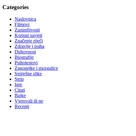
Categories
Naslovnica
Filmovi
Zanimljivosti
Korisni savjeti
Značenje riječi
Zdravlje i psiha
Duhovnost
Biografije
Psihotestovi
Zagonetke i mozgalice
Smiješne slike
Strip
Igre
Citati
Bajke
Vjerovali ili ne
Recepti