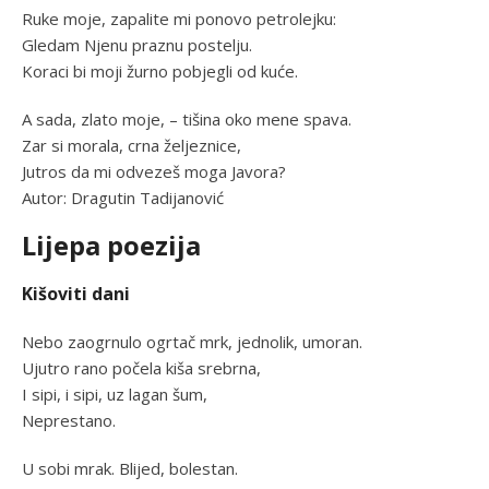
Ruke moje, zapalite mi ponovo petrolejku:
Gledam Njenu praznu postelju.
Koraci bi moji žurno pobjegli od kuće.
A sada, zlato moje, – tišina oko mene spava.
Zar si morala, crna željeznice,
Jutros da mi odvezeš moga Javora?
Autor: Dragutin Tadijanović
Lijepa poezija
Kišoviti dani
Nebo zaogrnulo ogrtač mrk, jednolik, umoran.
Ujutro rano počela kiša srebrna,
I sipi, i sipi, uz lagan šum,
Neprestano.
U sobi mrak. Blijed, bolestan.