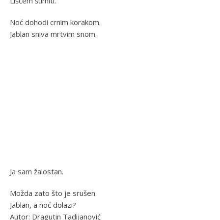
Lišćem šumiti.
Noć dohodi crnim korakom.
Jablan sniva mrtvim snom.
Ja sam žalostan.
Možda zato što je srušen
Jablan, a noć dolazi?
Autor: Dragutin Tadijanović