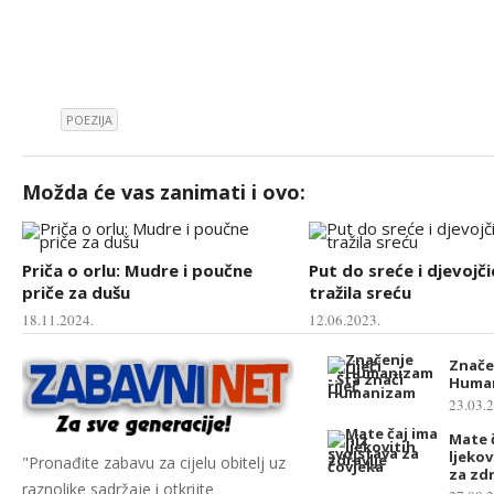
POEZIJA
Možda će vas zanimati i ovo:
Priča o orlu: Mudre i poučne
Put do sreće i djevojči
priče za dušu
tražila sreću
18.11.2024.
12.06.2023.
Značen
Huma
23.03.
Mate č
ljekov
"Pronađite zabavu za cijelu obitelj uz
za zdr
raznolike sadržaje i otkrijte