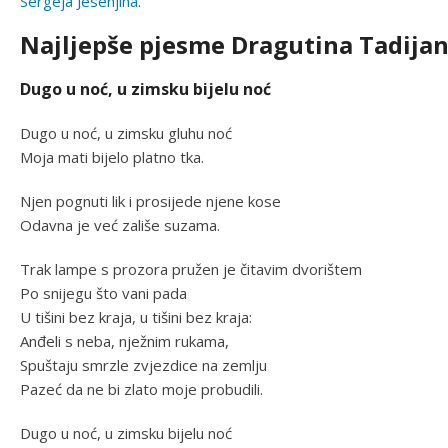
Sergeja Jesenjina
.
Najljepše pjesme Dragutina Tadija
Dugo u noć, u zimsku bijelu noć
Dugo u noć, u zimsku gluhu noć
Moja mati bijelo platno tka.
Njen pognuti lik i prosijede njene kose
Odavna je već zališe suzama.
Trak lampe s prozora pružen je čitavim dvorištem
Po snijegu što vani pada
U tišini bez kraja, u tišini bez kraja:
Anđeli s neba, nježnim rukama,
Spuštaju smrzle zvjezdice na zemlju
Pazeć da ne bi zlato moje probudili.
Dugo u noć, u zimsku bijelu noć