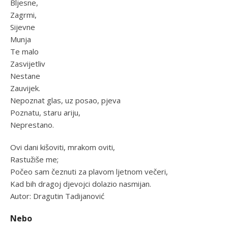
Bljesne,
Zagrmi,
Sijevne
Munja
Te malo
Zasvijetliv
Nestane
Zauvijek.
Nepoznat glas, uz posao, pjeva
Poznatu, staru ariju,
Neprestano.
Ovi dani kišoviti, mrakom oviti,
Rastužiše me;
Počeo sam čeznuti za plavom ljetnom večeri,
Kad bih dragoj djevojci dolazio nasmijan.
Autor: Dragutin Tadijanović
Nebo