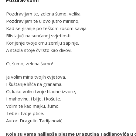
Pozdrav šumi
Pozdravljam te, zelena šumo, velika.
Pozdravljam te u ovo jutro mirisno,
Kad se granje po teškom rosom savija
Blistajući na sunčanoj svjetlosti.
Korijenje tvoje crnu zemlju sapinje,
A stabla stoje čvrsto kao divovi.
O, šumo, zelena šumo!
Ja volim miris tvojih cvjetova,
I šuštanje lišća na granama.
O, kako volim tvoje hladne izvore,
I mahovinu, i bilje, i košute.
Volim te kao majku, šumo.
Tebe i tvoje ptice.
Autor: Dragutin Tadijanović
Koje su vama najljepše pjesme Dragutina Tadijanovića u 