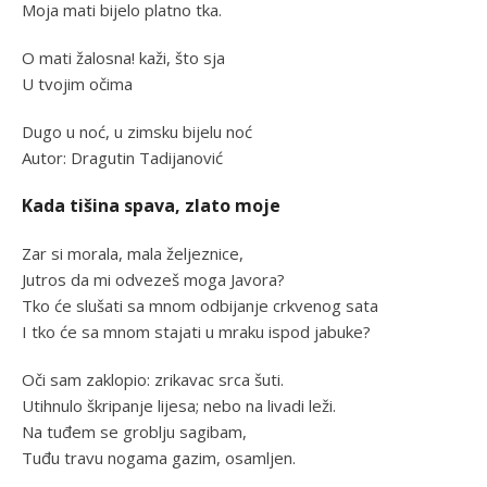
Moja mati bijelo platno tka.
O mati žalosna! kaži, što sja
U tvojim očima
Dugo u noć, u zimsku bijelu noć
Autor: Dragutin Tadijanović
Kada tišina spava, zlato moje
Zar si morala, mala željeznice,
Jutros da mi odvezeš moga Javora?
Tko će slušati sa mnom odbijanje crkvenog sata
I tko će sa mnom stajati u mraku ispod jabuke?
Oči sam zaklopio: zrikavac srca šuti.
Utihnulo škripanje lijesa; nebo na livadi leži.
Na tuđem se groblju sagibam,
Tuđu travu nogama gazim, osamljen.