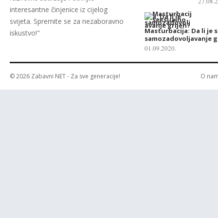
27.08.
interesantne činjenice iz cijelog
svijeta. Spremite se za nezaboravno
Masturbacija: Da li je
iskustvo!"
samozadovoljavanje g
01.09.2020.
© 2026
Zabavni NET
- Za sve generacije!
O na