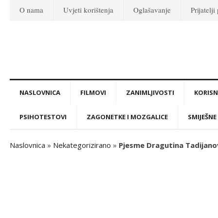
O nama
Uvjeti korištenja
Oglašavanje
Prijatelji
NASLOVNICA
FILMOVI
ZANIMLJIVOSTI
KORISNI
PSIHOTESTOVI
ZAGONETKE I MOZGALICE
SMIJEŠNE 
Naslovnica
»
Nekategorizirano
»
Pjesme Dragutina Tadijanov