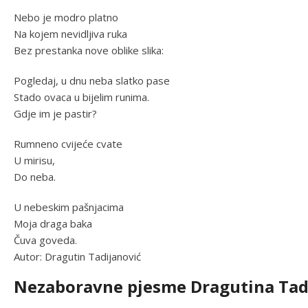
Nebo je modro platno
Na kojem nevidljiva ruka
Bez prestanka nove oblike slika:
Pogledaj, u dnu neba slatko pase
Stado ovaca u bijelim runima.
Gdje im je pastir?
Rumneno cvijeće cvate
U mirisu,
Do neba.
U nebeskim pašnjacima
Moja draga baka
Čuva goveda.
Autor: Dragutin Tadijanović
Nezaboravne pjesme Dragutina Tad