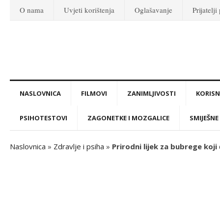
O nama
Uvjeti korištenja
Oglašavanje
Prijatelji
NASLOVNICA
FILMOVI
ZANIMLJIVOSTI
KORISNI
PSIHOTESTOVI
ZAGONETKE I MOZGALICE
SMIJEŠNE 
Naslovnica
»
Zdravlje i psiha
»
Prirodni lijek za bubrege koj