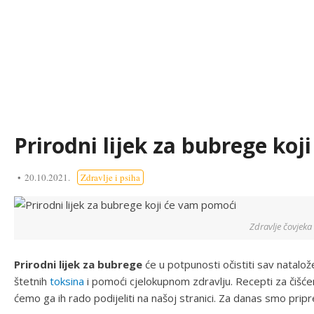
Prirodni lijek za bubrege ko
20.10.2021.
Zdravlje i psiha
Zdravlje čovjeka
Prirodni lijek za bubrege
će u potpunosti očistiti sav natalož
štetnih
toksina
i pomoći cjelokupnom zdravlju. Recepti za čišćen
ćemo ga ih rado podijeliti na našoj stranici. Za danas smo pripr