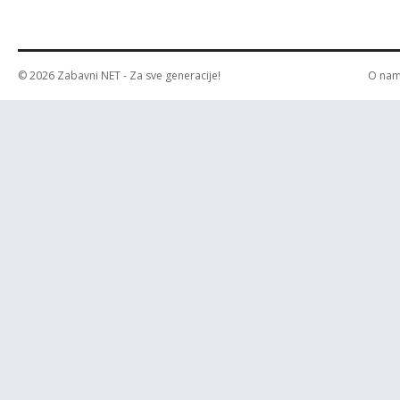
© 2026
Zabavni NET
- Za sve generacije!
O na