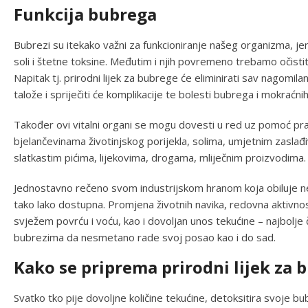
Funkcija bubrega
Bubrezi su itekako važni za funkcioniranje našeg organizma, jer
soli i štetne toksine. Međutim i njih povremeno trebamo očistiti 
Napitak tj. prirodni lijek za bubrege će eliminirati sav nagomila
talože i spriječiti će komplikacije te bolesti bubrega i mokraćnih
Također ovi vitalni organi se mogu dovesti u red uz pomoć pravil
bjelančevinama životinjskog porijekla, solima, umjetnim zaslađ
slatkastim pićima, lijekovima, drogama, mliječnim proizvodima.
Jednostavno rečeno svom industrijskom hranom koja obiluje n
tako lako dostupna. Promjena životnih navika, redovna aktivnos
svježem povrću i voću, kao i dovoljan unos tekućine – najbolje č
bubrezima da nesmetano rade svoj posao kao i do sad.
Kako se priprema prirodni lijek za 
Svatko tko pije dovoljne količine tekućine, detoksitira svoje b