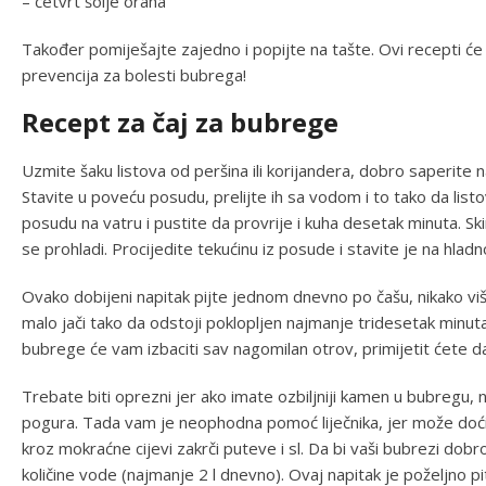
– četvrt šolje oraha
Također pomiješajte zajedno i popijte na tašte. Ovi recepti će v
prevencija za bolesti bubrega!
Recept za čaj za bubrege
Uzmite šaku listova od peršina ili korijandera, dobro saperite
Stavite u poveću posudu, prelijte ih sa vodom i to tako da listo
posudu na vatru i pustite da provrije i kuha desetak minuta. Sk
se prohladi. Procijedite tekućinu iz posude i stavite je na hladn
Ovako dobijeni napitak pijte jednom dnevno po čašu, nikako vi
malo jači tako da odstoji poklopljen najmanje tridesetak minuta.
bubrege će vam izbaciti sav nagomilan otrov, primijetit ćete d
Trebate biti oprezni jer ako imate ozbiljniji kamen u bubregu,
pogura. Tada vam je neophodna pomoć liječnika, jer može doći
kroz mokraćne cijevi zakrči puteve i sl. Da bi vaši bubrezi dob
količine vode (najmanje 2 l dnevno). Ovaj napitak je poželjno p