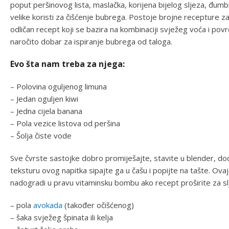
poput peršinovog lista, maslačka, korijena bijelog sljeza, đumbir
velike koristi za čišćenje bubrega. Postoje brojne recepture 
odličan recept koji se bazira na kombinaciji svježeg voća i pov
naročito dobar za ispiranje bubrega od taloga.
Evo šta nam treba za njega:
– Polovina oguljenog limuna
– Jedan oguljen kiwi
– Jedna cijela banana
– Pola vezice listova od peršina
– Šolja čiste vode
Sve čvrste sastojke dobro promiješajte, stavite u blender, dod
teksturu ovog napitka sipajte ga u čašu i popijte na tašte. Ova
nadogradi u pravu vitaminsku bombu ako recept proširite za sl
– pola
avokada
(također očišćenog)
– šaka svježeg špinata ili kelja