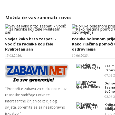
Možda će vas zanimati i ovo:
Savjet kako brzo zaspati –
Poruke bolesnom prija
vodič za radnike koji žele
Kako riječima pomoći 
kvalitetan san
ozdravljenja
15.02.2026.
10.06.2025.
Psalmi 
i Star
07.02.
Duhov
Sazna
"Pronađite zabavu za cijelu obitelj uz
točno
raznolike sadržaje i otkrijte
02.06.
interesantne činjenice iz cijelog
Knjig
svijeta. Spremite se za nezaboravno
Biblij
iskustvo!"
11.09.