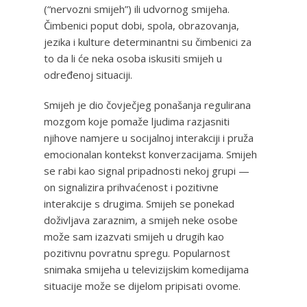
(“nervozni smijeh”) ili udvornog smijeha.
Čimbenici poput dobi, spola, obrazovanja,
jezika i kulture determinantni su čimbenici za
to da li će neka osoba iskusiti smijeh u
određenoj situaciji.
Smijeh je dio čovječjeg ponašanja regulirana
mozgom koje pomaže ljudima razjasniti
njihove namjere u socijalnoj interakciji i pruža
emocionalan kontekst konverzacijama. Smijeh
se rabi kao signal pripadnosti nekoj grupi —
on signalizira prihvaćenost i pozitivne
interakcije s drugima. Smijeh se ponekad
doživljava zaraznim, a smijeh neke osobe
može sam izazvati smijeh u drugih kao
pozitivnu povratnu spregu. Popularnost
snimaka smijeha u televizijskim komedijama
situacije može se dijelom pripisati ovome.