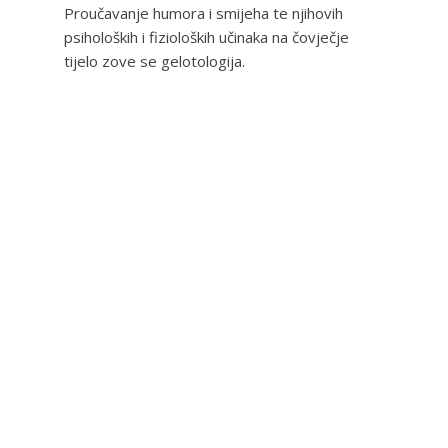
Proučavanje humora i smijeha te njihovih
psiholoških i fizioloških učinaka na čovječje
tijelo zove se gelotologija.