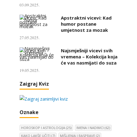
03.09.2025.
Apstraktni vicevi: Kad
humor postane
umjetnost za mozak
27.05.2025.
Najsmješniji vicevi svih
vremena – Kolekcija koja
će vas nasmijati do suza
19.05.2025.
Zaigraj Kviz
Oznake
HOROSKOP I ASTROLOGIJA
(25)
IMENA I NADIMCI
(62)
KAKO LAKŠE UČITI
(7)
MIŠLJENJA I RASPRAVE
(2)