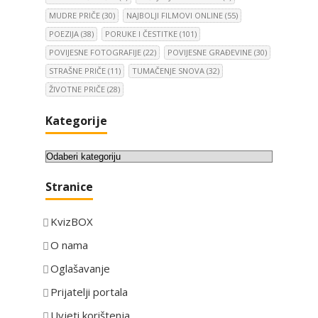
MUDRE PRIČE
(30)
NAJBOLJI FILMOVI ONLINE
(55)
POEZIJA
(38)
PORUKE I ČESTITKE
(101)
POVIJESNE FOTOGRAFIJE
(22)
POVIJESNE GRAĐEVINE
(30)
STRAŠNE PRIČE
(11)
TUMAČENJE SNOVA
(32)
ŽIVOTNE PRIČE
(28)
Kategorije
K
a
Stranice
t
e
KvizBOX
g
o
O nama
r
Oglašavanje
i
Prijatelji portala
j
e
Uvjeti korištenja