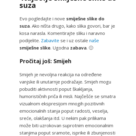
suza
Evo pogledajte i nove
smiješne slike do
suza
. Ako ništa drugo, kako slika govori, bar je
kosa narasla. Komentirajte sliku i naravno
podijelite.
Zabavite
se i uz ostale
naše
smiješne slike
. Ugodna
zabava
. 🙂
Pročitaj još: Smijeh
Smijeh je nevoljna reakcija na određene
vanjske ili unutarnje podražaje. Smijeh mogu
pobuditi aktivnosti poput škakljanja,
humorističnih priča ili misli. Najčešće se smatra
vizualnom ekspresijom mnogih pozitivnih
emocionalnih stanja poput radosti, veselja,
sreće, olakšanja itd. U nekim pak prilikama
može biti uzrokovan suprotnim emocionalnim
stanjima poput sramote, isprike ili zbunjenosti