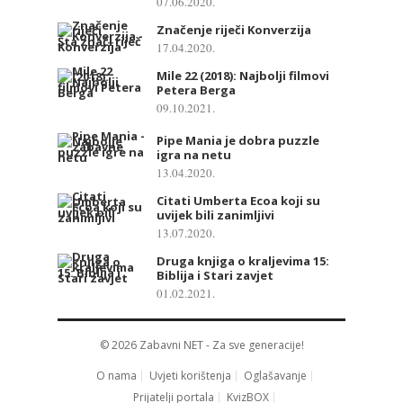
07.06.2020.
Značenje riječi Konverzija
17.04.2020.
Mile 22 (2018): Najbolji filmovi
Petera Berga
09.10.2021.
Pipe Mania je dobra puzzle
igra na netu
13.04.2020.
Citati Umberta Ecoa koji su
uvijek bili zanimljivi
13.07.2020.
Druga knjiga o kraljevima 15:
Biblija i Stari zavjet
01.02.2021.
© 2026
Zabavni NET
- Za sve generacije!
O nama
Uvjeti korištenja
Oglašavanje
Prijatelji portala
KvizBOX