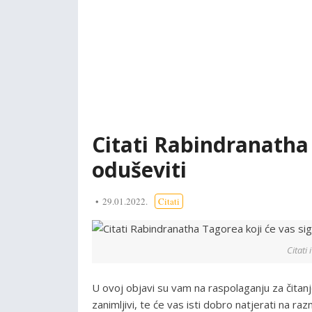
Citati Rabindranatha 
oduševiti
29.01.2022.
Citati
Citati
U ovoj objavi su vam na raspolaganju za čitan
zanimljivi, te će vas isti dobro natjerati na ra