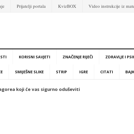
nje
Prijatelji portala
KvizBOX
Video instrukcije iz ma
STI
KORISNI SAVJETI
ZNAČENJE RIJEČI
ZDRAVLJE I PS
CE
SMIJEŠNE SLIKE
STRIP
IGRE
CITATI
BAJ
gorea koji će vas sigurno oduševiti