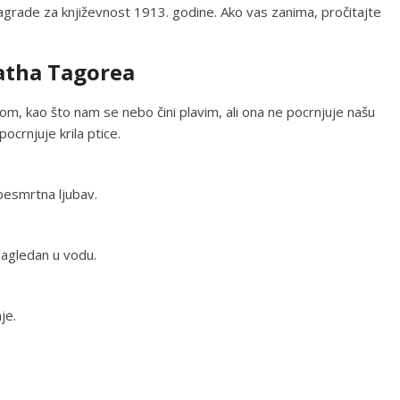
agrade za književnost 1913. godine. Ako vas zanima, pročitajte
natha Tagorea
nom, kao što nam se nebo čini plavim, ali ona ne pocrnjuje našu
ocrnjuje krila ptice.
besmrtna ljubav.
zagledan u vodu.
je.