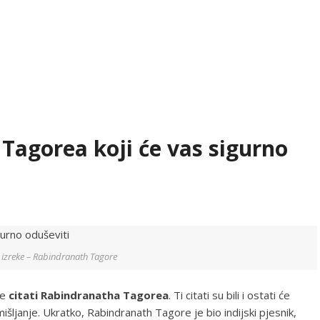
Tagorea koji će vas sigurno
 i izreke – Rabindranath Tagore
je
citati Rabindranatha Tagorea
. Ti citati su bili i ostati će
zmišljanje. Ukratko, Rabindranath Tagore je bio indijski pjesnik,