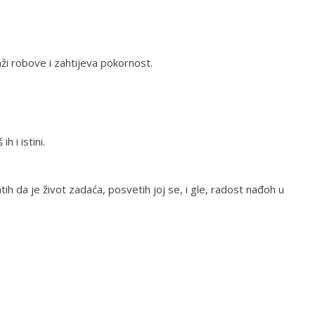
raži robove i zahtijeva pokornost.
h i istini.
ih da je život zadaća, posvetih joj se, i gle, radost nađoh u