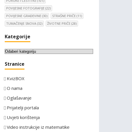
PORUKE I ČESTITKE
(101)
POVIJESNE FOTOGRAFIJE
(22)
POVIJESNE GRAĐEVINE
(30)
STRAŠNE PRIČE
(11)
TUMAČENJE SNOVA
(32)
ŽIVOTNE PRIČE
(28)
Kategorije
K
a
Stranice
t
e
KvizBOX
g
o
O nama
r
Oglašavanje
i
Prijatelji portala
j
e
Uvjeti korištenja
Video instrukcije iz matematike