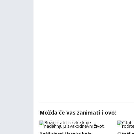
Možda će vas zanimati i ovo:
Božji citati i izreke koje
Citati 