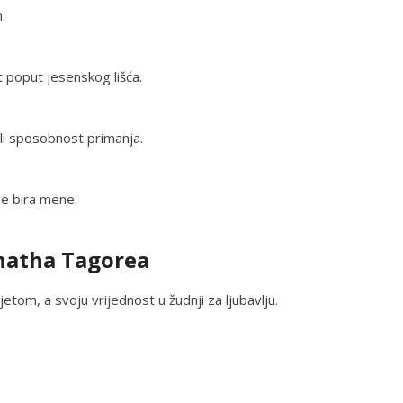
.
t poput jesenskog lišća.
li sposobnost primanja.
je bira mene.
anatha Tagorea
etom, a svoju vrijednost u žudnji za ljubavlju.