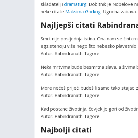
skladatelj i
dramaturg
. Dobitnik je Nobelove n
neke citate
Maksima Gorkog
. Ugodna zabava.
Najljepši citati Rabindra
Smrt nije posljednja istina. Ona nam se čini cr
egzistenciju više nego što nebesko plavetnilo p
Autor: Rabindranath Tagore
Neka mrtvima bude besmrtna slava, a živima 
Autor: Rabindranath Tagore
More nećeš prijeći budeš li samo tako stajao 
Autor: Rabindranath Tagore
Kad postane životinja, čovjek je gori od životin
Autor: Rabindranath Tagore
Najbolji citati