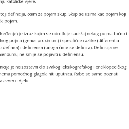
ju katoličke vjere.
oji definicija, osim za pojam skup. Skup se uzima kao pojam koji
čki pojam.
e, određenje) je izraz kojim se određuje sadržaj nekog pojma točno i
og pojma (genus proximum) i specifične razlike (differentia
 definira) i definiensa (onoga čime se definira). Definicija ne
finiendumu; ne smije se pojaviti u definiensu.
inicija je neizostavni dio svakog leksikografskog i enciklopedičkog
 nema pomoćnog glagola niti uputnica. Rabe se samo poznati
nazivom u djelu.