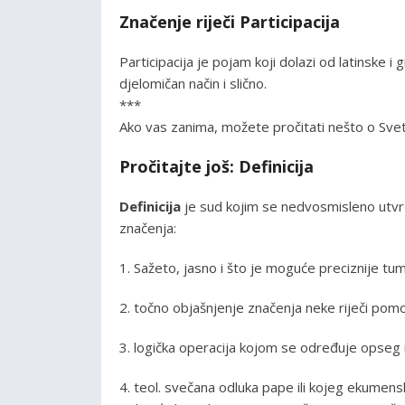
Značenje riječi Participacija
Participacija je pojam koji dolazi od latinske i 
djelomičan način i slično.
***
Ako vas zanima, možete pročitati nešto o S
Pročitajte još: Definicija
Definicija
je sud kojim se nedvosmisleno utv
značenja:
1. Sažeto, jasno i što je moguće preciznije t
2. točno objašnjenje značenja neke riječi po
3. logička operacija kojom se određuje opseg
4. teol. svečana odluka pape ili kojeg ekumens