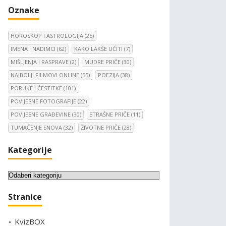
Oznake
HOROSKOP I ASTROLOGIJA
(25)
IMENA I NADIMCI
(62)
KAKO LAKŠE UČITI
(7)
MIŠLJENJA I RASPRAVE
(2)
MUDRE PRIČE
(30)
NAJBOLJI FILMOVI ONLINE
(55)
POEZIJA
(38)
PORUKE I ČESTITKE
(101)
POVIJESNE FOTOGRAFIJE
(22)
POVIJESNE GRAĐEVINE
(30)
STRAŠNE PRIČE
(11)
TUMAČENJE SNOVA
(32)
ŽIVOTNE PRIČE
(28)
Kategorije
K
a
Stranice
t
e
KvizBOX
g