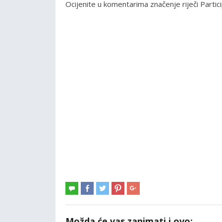
Ocijenite u komentarima značenje riječi Partici
Možda će vas zanimati i ovo: