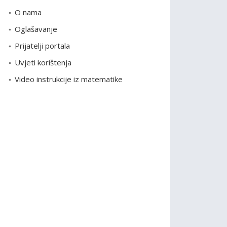
o
O nama
r
Oglašavanje
i
Prijatelji portala
j
e
Uvjeti korištenja
Video instrukcije iz matematike