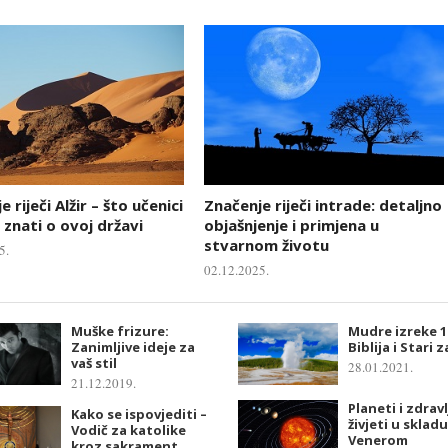
 riječi Alžir – što učenici
Značenje riječi intrade: detaljno
 znati o ovoj državi
objašnjenje i primjena u
stvarnom životu
5.
02.12.2025.
Muške frizure:
Mudre izreke 1
Zanimljive ideje za
Biblija i Stari 
vaš stil
28.01.2021.
21.12.2019.
Planeti i zdravl
Kako se ispovjediti –
živjeti u skladu
Vodič za katolike
Venerom
kroz sakrament