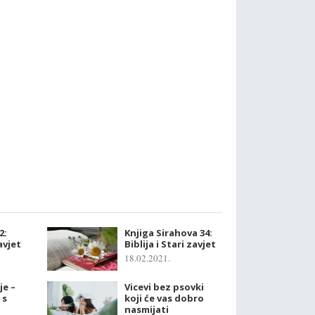
2:
Knjiga Sirahova 34:
zavjet
Biblija i Stari zavjet
18.02.2021.
je –
Vicevi bez psovki
 s
koji će vas dobro
nasmijati