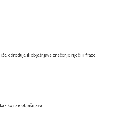
liže određuje ili objašnjava značenje riječi ili fraze.
skaz koji se objašnjava