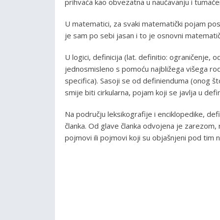
prihvaća kao obvezatna u naučavanju i tumačen
U matematici, za svaki matematički pojam post
je sam po sebi jasan i to je osnovni matemati
U logici, definicija (lat. definitio: ograničenj
jednosmisleno s pomoću najbližega višega rodn
specifica). Sasoji se od definienduma (onog što
smije biti cirkularna, pojam koji se javlja u de
Na području leksikografije i enciklopedike, def
članka. Od glave članka odvojena je zarezom,
pojmovi ili pojmovi koji su objašnjeni pod tim 