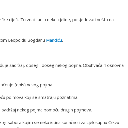
grčke riječi. To znači udio neke cjeline, posjedovati nešto na
vetom Leopoldu Bogdanu
Mandiću
.
rđuje sadržaj, opseg i doseg nekog pojma. Obuhvaća 4 osnovna
umačenje (opis) nekog pojma.
moću pojmova koji se smatraju poznatima.
 i sadržaj nekog pojma pomoću drugih pojmova.
kog sabora kojim se neka istina konačno i za cjelokupnu Crkvu