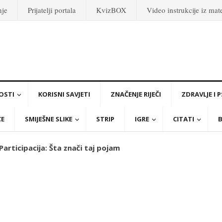
nje
Prijatelji portala
KvizBOX
Video instrukcije iz ma
OSTI
KORISNI SAVJETI
ZNAČENJE RIJEČI
ZDRAVLJE I 
CE
SMIJEŠNE SLIKE
STRIP
IGRE
CITATI
B
 Participacija: Šta znači taj pojam