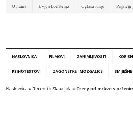
O nama
Uvjeti korištenja
Oglašavanje
Prijatelji
NASLOVNICA
FILMOVI
ZANIMLJIVOSTI
KORISNI
PSIHOTESTOVI
ZAGONETKE I MOZGALICE
SMIJEŠNE 
Naslovnica
»
Recepti
»
Slana jela
»
Crecy od mrkve s prženi