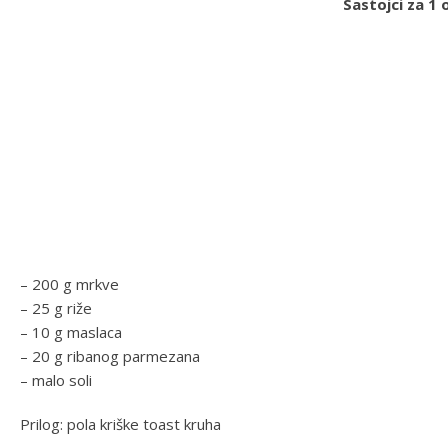
Sastojci za 1 
– 200 g mrkve
– 25 g riže
– 10 g maslaca
– 20 g ribanog parmezana
– malo soli
Prilog: pola kriške toast kruha