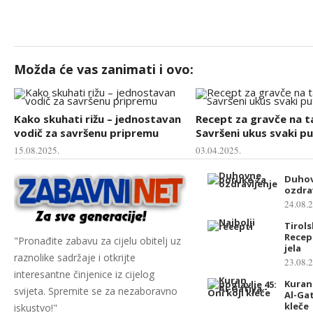
Možda će vas zanimati i ovo:
Kako skuhati rižu – jednostavan
Recept za gravče na t
vodič za savršenu pripremu
Savršeni ukus svaki p
15.08.2025.
03.04.2025.
Duhov
ozdra
24.08.
Tirols
Recept
"Pronađite zabavu za cijelu obitelj uz
jela
raznolike sadržaje i otkrijte
23.08.
interesantne činjenice iz cijelog
Kuran 
svijeta. Spremite se za nezaboravno
Al-Gat
kleče
iskustvo!"