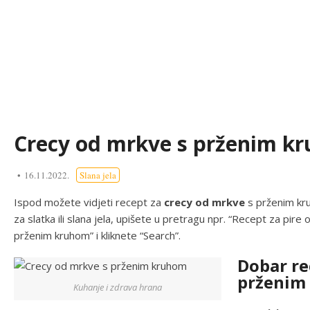
Crecy od mrkve s prženim k
16.11.2022.
Slana jela
Ispod možete vidjeti recept za
crecy od mrkve
s prženim kru
za slatka ili slana jela, upišete u pretragu npr. “Recept za pire
prženim kruhom” i kliknete “Search”.
Dobar re
prženim
Kuhanje i zdrava hrana