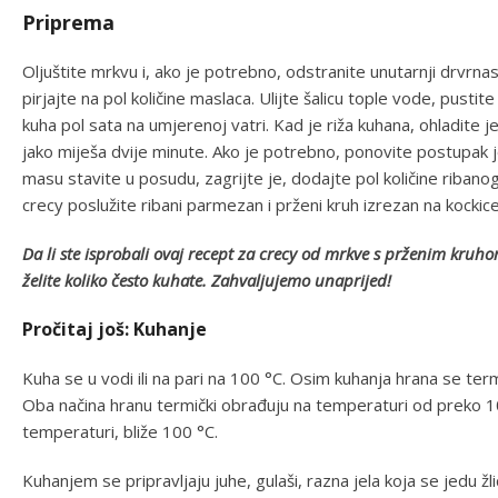
Priprema
Oljuštite mrkvu i, ako je potrebno, odstranite unutarnji drvrnas
pirjajte na pol količine maslaca. Ulijte šalicu tople vode, pustite
kuha pol sata na umjerenoj vatri. Kad je riža kuhana, ohladite j
jako miješa dvije minute. Ako je potrebno, ponovite postupak jo
masu stavite u posudu, zagrijte je, dodajte pol količine ribano
crecy poslužite ribani parmezan i prženi kruh izrezan na kockice
Da li ste isprobali ovaj recept za crecy od mrkve s prženim kru
želite koliko često kuhate. Zahvaljujemo unaprijed!
Pročitaj još: Kuhanje
Kuha se u vodi ili na pari na 100 °C. Osim kuhanja hrana se term
Oba načina hranu termički obrađuju na temperaturi od preko 100
temperaturi, bliže 100 °C.
Kuhanjem se pripravljaju juhe, gulaši, razna jela koja se jedu žl