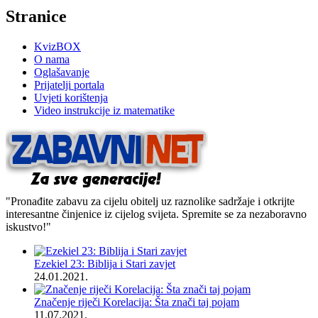
Stranice
KvizBOX
O nama
Oglašavanje
Prijatelji portala
Uvjeti korištenja
Video instrukcije iz matematike
"Pronađite zabavu za cijelu obitelj uz raznolike sadržaje i otkrijte
interesantne činjenice iz cijelog svijeta. Spremite se za nezaboravno
iskustvo!"
Ezekiel 23: Biblija i Stari zavjet
24.01.2021.
Značenje riječi Korelacija: Šta znači taj pojam
11.07.2021.