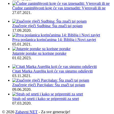
Čudne zanimljivosti koje će vas iznenaditi: Vjerovali ili ne
27.07.2021.
Značenje riječi Sudbina: Šta znači taj pojam
17.09.2020.
Prva poslanica korinćanima 14: Biblija i Novi zavjet
05.01.2021.
Jutarnje poruke su korisne poruke
01.02.2023.
Citati Marka Aurelija koji će vas sigurno oduševiti
03.11.2021.
Značenje riječi Parcijalan: Šta znači taj pojam
09.06.2020.
Strah od smrti i kako se pripremiti za smrt
07.03.2020.
© 2026
Zabavni NET
- Za sve generacije!