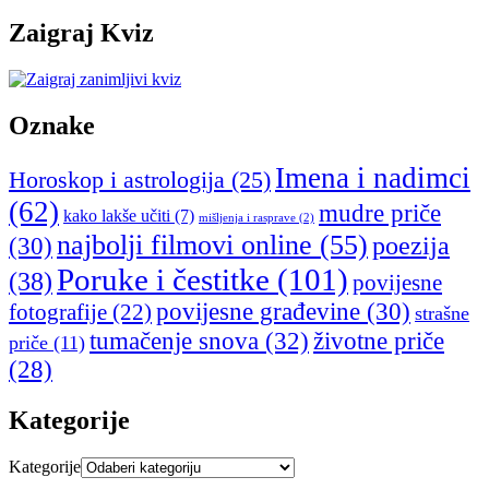
Zaigraj Kviz
Oznake
Imena i nadimci
Horoskop i astrologija
(25)
(62)
mudre priče
kako lakše učiti
(7)
mišljenja i rasprave
(2)
najbolji filmovi online
(55)
poezija
(30)
Poruke i čestitke
(101)
(38)
povijesne
povijesne građevine
(30)
fotografije
(22)
strašne
tumačenje snova
(32)
životne priče
priče
(11)
(28)
Kategorije
Kategorije