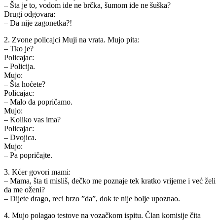
– Šta je to, vodom ide ne brčka, šumom ide ne šuška?
Drugi odgovara:
– Da nije zagonetka?!
2. Zvone policajci Muji na vrata. Mujo pita:
– Tko je?
Policajac:
– Policija.
Mujo:
– Šta hoćete?
Policajac:
– Malo da popričamo.
Mujo:
– Koliko vas ima?
Policajac:
– Dvojica.
Mujo:
– Pa popričajte.
3. Kćer govori mami:
– Mama, šta ti misliš, dečko me poznaje tek kratko vrijeme i već želi
da me oženi?
– Dijete drago, reci brzo ”da”, dok te nije bolje upoznao.
4. Mujo polagao testove na vozačkom ispitu. Član komisije čita