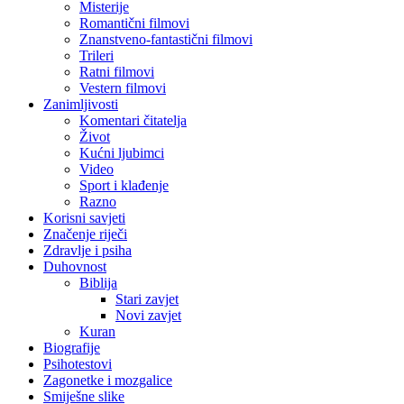
Misterije
Romantični filmovi
Znanstveno-fantastični filmovi
Trileri
Ratni filmovi
Vestern filmovi
Zanimljivosti
Komentari čitatelja
Život
Kućni ljubimci
Video
Sport i klađenje
Razno
Korisni savjeti
Značenje riječi
Zdravlje i psiha
Duhovnost
Biblija
Stari zavjet
Novi zavjet
Kuran
Biografije
Psihotestovi
Zagonetke i mozgalice
Smiješne slike