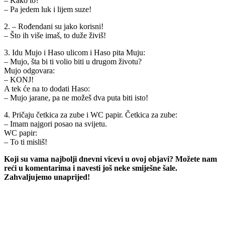
– Kako to?
– Pa jedem luk i lijem suze!
2. – Rođendani su jako korisni!
– Što ih više imaš, to duže živiš!
3. Idu Mujo i Haso ulicom i Haso pita Muju:
– Mujo, šta bi ti volio biti u drugom životu?
Mujo odgovara:
– KONJ!
A tek će na to dodati Haso:
– Mujo jarane, pa ne možeš dva puta biti isto!
4. Pričaju četkica za zube i WC papir. Četkica za zube:
– Imam najgori posao na svijetu.
WC papir:
– To ti misliš!
Koji su vama najbolji dnevni vicevi u ovoj objavi? Možete nam
reći u komentarima i navesti još neke smiješne šale.
Zahvaljujemo unaprijed!