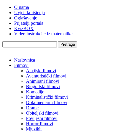
O nama
Uvjeti korištenja
Oglašavanje
Prijatelji portala
KvizBOX
Video instrukcije iz matematike
Pretraga
Naslovnica
Filmovi
Akcijski filmovi
Avanturistički filmovi
Animirani filmovi
Biografski filmovi
Komedije
Kriminalistički filmovi
Dokumentarni filmovi
Drame
Obiteljski filmovi
Povijesni filmovi
Horror filmovi
Mjuzikli