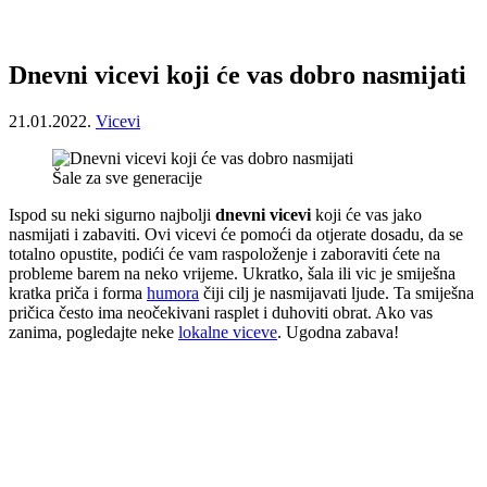
Dnevni vicevi koji će vas dobro nasmijati
21.01.2022.
Vicevi
Šale za sve generacije
Ispod su neki sigurno najbolji
dnevni vicevi
koji će vas jako
nasmijati i zabaviti. Ovi vicevi će pomoći da otjerate dosadu, da se
totalno opustite, podići će vam raspoloženje i zaboraviti ćete na
probleme barem na neko vrijeme. Ukratko, šala ili vic je smiješna
kratka priča i forma
humora
čiji cilj je nasmijavati ljude. Ta smiješna
pričica često ima neočekivani rasplet i duhoviti obrat. Ako vas
zanima, pogledajte neke
lokalne viceve
. Ugodna zabava!