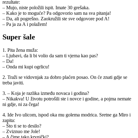
rezultate:
– Mujo, niste položili ispit. Imate 30 grešaka.
– Kako je to moguće? Pa odgovorio sam na sva pitanja!
– Da, ali pogrešno. Zaokružili ste sve odgovore pod A!
– Pa ja za A i polažem!
Super šale
1. Pita žena muža:
– Ljubavi, da li bi volio da sam ti vjerna kao pas?
– Da!
– Onda mi kupi ogrlicu!
2. Traži se vidovnjak za dobro plaćen posao. On će znati gdje se
treba javiti.
3. – Koja je razlika između novaca i godina?
– Nikakva! U životu potrošili ste i novce i godine, a pojma nemate
ni gdje, ni za čega!
4. Ide Ivo ulicom, ispod oka mu golema modrica. Sretne ga Miro i
zapita:
– Što ti se to desilo?
– Zviznuo me Jole!
– A čime tako krvnički?