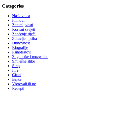
Categories
Naslovnica
Filmovi
Zanimljivosti
Korisni savjeti
Značenje riječi
Zdravlje i psiha
Duhovnost
Biografije
Psihotestovi
Zagonetke i mozgalice
Smiješne slike
Strip
Igre
Citati
Bajke
Vjerovali ili ne
Recepti