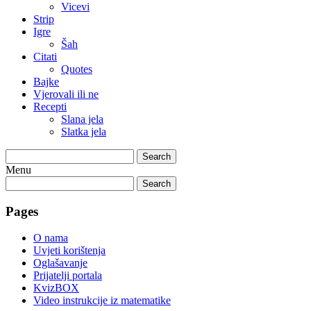
Vicevi
Strip
Igre
Šah
Citati
Quotes
Bajke
Vjerovali ili ne
Recepti
Slana jela
Slatka jela
Search
Menu
Search
Pages
O nama
Uvjeti korištenja
Oglašavanje
Prijatelji portala
KvizBOX
Video instrukcije iz matematike