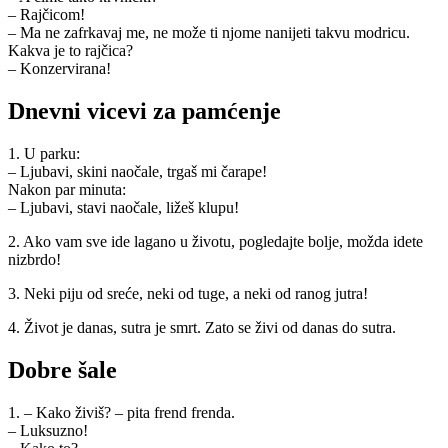
– Rajčicom!
– Ma ne zafrkavaj me, ne može ti njome nanijeti takvu modricu.
Kakva je to rajčica?
– Konzervirana!
Dnevni vicevi za pamćenje
1. U parku:
– Ljubavi, skini naočale, trgaš mi čarape!
Nakon par minuta:
– Ljubavi, stavi naočale, ližeš klupu!
2. Ako vam sve ide lagano u životu, pogledajte bolje, možda idete
nizbrdo!
3. Neki piju od sreće, neki od tuge, a neki od ranog jutra!
4. Život je danas, sutra je smrt. Zato se živi od danas do sutra.
Dobre šale
1. – Kako živiš? – pita frend frenda.
– Luksuzno!