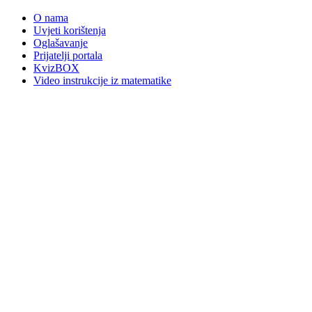
O nama
Uvjeti korištenja
Oglašavanje
Prijatelji portala
KvizBOX
Video instrukcije iz matematike