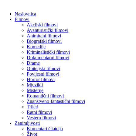
Naslovnica
Filmovi
Akcijski filmovi
Avanturistički filmovi
Animirani filmovi
Biografski filmovi
Komedije
Kriminalistički filmovi
Dokumentarni filmovi
Drame
Obiteljski filmovi
Povijesni filmovi
Horror filmovi
Mjuzikli
Misterije
Romantični filmovi
Znanstveno-fantastični filmovi
Trileri
Ratni filmovi
Vestern filmovi
Zanimljivosti
Komentari čitatelja
Život