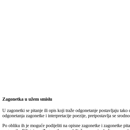
Zagonetka u užem smislu
U zagonetki se pitanje ili opis koji traže odgonetanje postavljaju ta
odgonetanja zagonetke i interpretacije poezije, pretpostavlja se srod
Po obliku ih je moguće podijeliti na opisne zagonetke i zagonetke pital