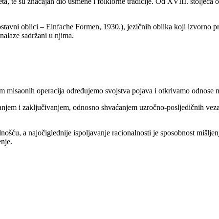
ta, te su značajan dio usmene i folklorne tradicije. Od XVIII. stoljeća 
tavni oblici – Einfache Formen, 1930.), jezičnih oblika koji izvorno p
 nalaze sadržani u njima.
em misaonih operacija određujemo svojstva pojava i otkrivamo odnose 
uđivanjem i zaključivanjem, odnosno shvaćanjem uzročno-posljedičnih vez
onalnošću, a najočiglednije ispoljavanje racionalnosti je sposobnost miš
enje.