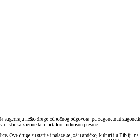
ko da sugeriraju nešto drugo od točnog odgovora, pa odgonetnuti zagonet
nost nastanka zagonetke i metafore, odnosno pjesme.
ice. Ove druge su starije i nalaze se još u antičkoj kulturi i u Bibliji,