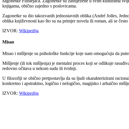
zagonetke Filistejaca. Zagonetke su zabilježene u svim kulturama svije
knjigama, obično zajedno s poslovicama.
Zagonetke su dio takozvanih jednostavnih oblika (André Jolles, Jednos
oblika književnosti kao što su na primjer novela ili roman, ali se često
IZVOR:
Wikipedija
Misao
Misao i mišljenje su psihološke funkcije koje nam omogućuju da put
Mišljenje (ili tok mišljenja) je mentalni proces koji se odlikuje ras
redovno očitava u nekom sudu ili tvrdnji.
U filozofiji se obično pretpostavlja da su ljudi okarakterizirani raci
konkretno i apstraktno, logično i nelogično, magijsko i arhaično mišlj
IZVOR:
Wikipedija