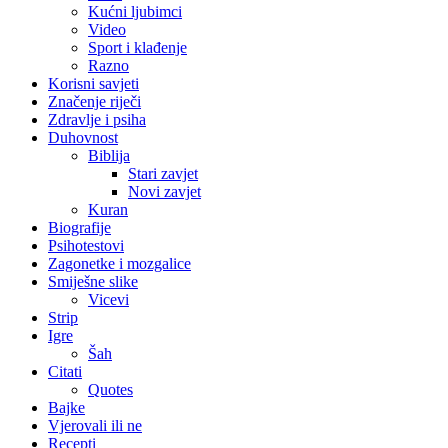
Kućni ljubimci
Video
Sport i klađenje
Razno
Korisni savjeti
Značenje riječi
Zdravlje i psiha
Duhovnost
Biblija
Stari zavjet
Novi zavjet
Kuran
Biografije
Psihotestovi
Zagonetke i mozgalice
Smiješne slike
Vicevi
Strip
Igre
Šah
Citati
Quotes
Bajke
Vjerovali ili ne
Recepti