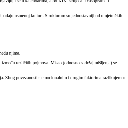
objavljuju se u kalendarima, a od XIX. stoljeća u časopisima i
ripadaju usmenoj kulturi. Strukturom su jednostavniji od umjetničkih
među njima.
a između različitih pojmova. Misao (odnosno sadržaj mišljenja) se
ljenja. Zbog povezanosti s emocionalnim i drugim faktorima razlikujemo: