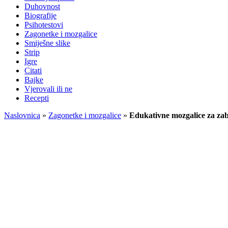
Duhovnost
Biografije
Psihotestovi
Zagonetke i mozgalice
Smiješne slike
Strip
Igre
Citati
Bajke
Vjerovali ili ne
Recepti
Naslovnica
»
Zagonetke i mozgalice
»
Edukativne mozgalice za za