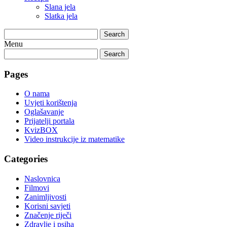
Slana jela
Slatka jela
Search
Menu
Search
Pages
O nama
Uvjeti korištenja
Oglašavanje
Prijatelji portala
KvizBOX
Video instrukcije iz matematike
Categories
Naslovnica
Filmovi
Zanimljivosti
Korisni savjeti
Značenje riječi
Zdravlje i psiha