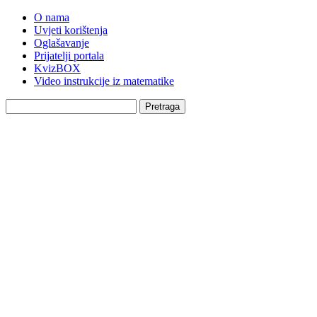
O nama
Uvjeti korištenja
Oglašavanje
Prijatelji portala
KvizBOX
Video instrukcije iz matematike
Pretraga