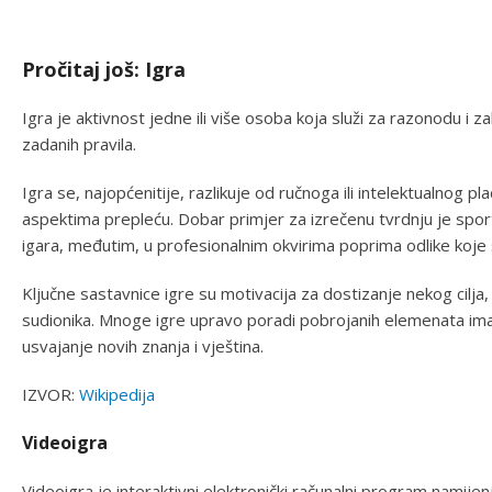
Pročitaj još: Igra
Igra je aktivnost jedne ili više osoba koja služi za razonodu i zab
zadanih pravila.
Igra se, najopćenitije, razlikuje od ručnoga ili intelektualnog p
aspektima prepleću. Dobar primjer za izrečenu tvrdnju je sport
igara, međutim, u profesionalnim okvirima poprima odlike koje 
Ključne sastavnice igre su motivacija za dostizanje nekog cilja,
sudionika. Mnoge igre upravo poradi pobrojanih elemenata imaj
usvajanje novih znanja i vještina.
IZVOR:
Wikipedija
Videoigra
Videoigra je interaktivni elektronički računalni program namije