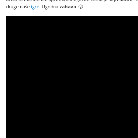
druge naše
igre
. Ugodna
zabava
. 🙂