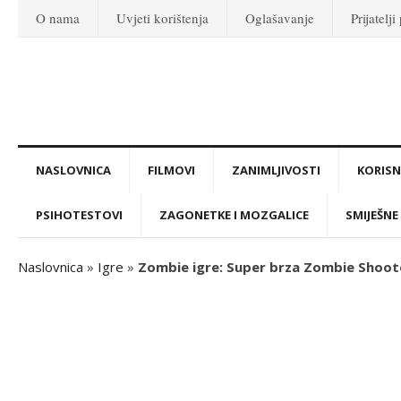
O nama
Uvjeti korištenja
Oglašavanje
Prijatelji
NASLOVNICA
FILMOVI
ZANIMLJIVOSTI
KORISNI
PSIHOTESTOVI
ZAGONETKE I MOZGALICE
SMIJEŠNE 
Naslovnica
»
Igre
»
Zombie igre: Super brza Zombie Shoot