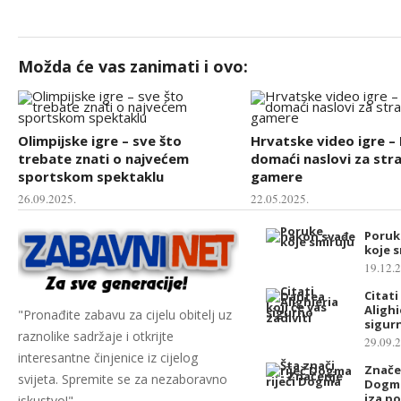
Možda će vas zanimati i ovo:
Olimpijske igre – sve što
Hrvatske video igre – 
trebate znati o najvećem
domaći naslovi za str
sportskom spektaklu
gamere
26.09.2025.
22.05.2025.
Poruk
koje 
19.12.
Citat
Alighi
"Pronađite zabavu za cijelu obitelj uz
sigurn
raznolike sadržaje i otkrijte
29.09.
interesantne činjenice iz cijelog
Značen
svijeta. Spremite se za nezaboravno
Dogma:
iza p
iskustvo!"