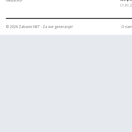
11.01.
© 2026
Zabavni NET
- Za sve generacije!
O na