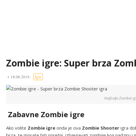
Zombie igre: Super brza Zomb
18.08.2019.
Igre
Najbolje Zombie ig
Zabavne Zombie igre
Ako volite
Zombie igre
onda je ova
Zombie Shooter
igra do
brza, te morate biti spretni, izbjegavati zombije koji nadziru i n