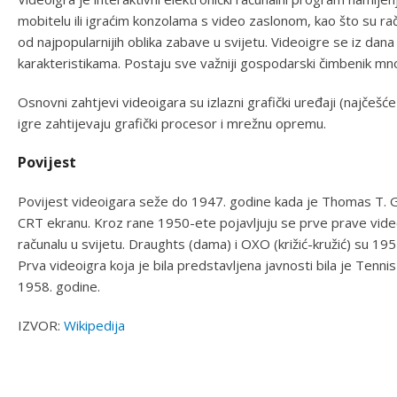
mobitelu ili igraćim konzolama s video zaslonom, kao što su raču
od najpopularnijih oblika zabave u svijetu. Videoigre se iz dana 
karakteristikama. Postaju sve važniji gospodarski čimbenik mn
Osnovni zahtjevi videoigara su izlazni grafički uređaji (najčešće
igre zahtijevaju grafički procesor i mrežnu opremu.
Povijest
Povijest videoigara seže do 1947. godine kada je Thomas T. Go
CRT ekranu. Kroz rane 1950-ete pojavljuju se prve prave vide
računalu u svijetu. Draughts (dama) i OXO (križić-kružić) su 19
Prva videoigra koja je bila predstavljena javnosti bila je Tenn
1958. godine.
IZVOR:
Wikipedija