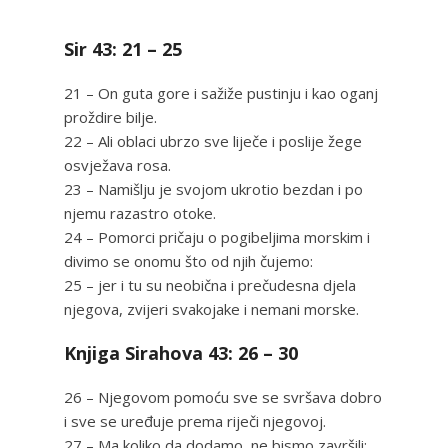
Sir 43: 21 – 25
21 – On guta gore i sažiže pustinju i kao oganj
proždire bilje.
22 – Ali oblaci ubrzo sve liječe i poslije žege
osvježava rosa.
23 – Namišlju je svojom ukrotio bezdan i po
njemu razastro otoke.
24 – Pomorci pričaju o pogibeljima morskim i
divimo se onomu što od njih čujemo:
25 – jer i tu su neobična i prečudesna djela
njegova, zvijeri svakojake i nemani morske.
Knjiga Sirahova 43: 26 – 30
26 – Njegovom pomoću sve se svršava dobro
i sve se uređuje prema riječi njegovoj.
27 – Ma koliko da dodamo, ne bismo završili;