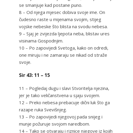
se smanjuje kad postane puno.
8 – Od njega mjesec dobiva svoje ime. On
čudesno raste u mijenama svojim, stijeg
vojske nebeske što blista na svodu nebesa.
9 – Sjaj je zvijezda ljepota neba, blistav ures
visinama Gospodnjim.
10 – Po zapovijedi Svetoga, kako on odredi,
one miruju i ne zamaraju se nikad od straže
svoje.
Sir 43: 11 – 15
11 – Pogledaj dugu i slavi Stvoritelja njezina,
jer je tako veličanstvena u sjaju svojem.
12 – Preko nebesa prebacuje dični luk što ga
razape ruka Svevišnjeg.
13 – Po zapovijedi njegovoj pada snijeg i
munje požuruje svojom naredbom.
14 – Tako se otvaraju i riznice njegove iz kojih