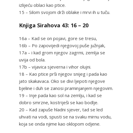
izlijeću oblaci kao ptice.
15 – Silom svojom drži oblake i mrvi ih u tuču.
Knjiga Sirahova 43: 16 – 20
16a – Kad se on pojavi, gore se tresu,
16b – Po zapovijedi njegovoj puše južnjak,
17a – i kad grom njegov zagrmi, zemlja se
uvija od bola.
17b – vijavica sjeverna i vihor olujni.
18 – Kao ptice prši njegov snijeg i pada kao
jato skakavaca. Oko se divi ljepoti njegove
bjeline i duh se zanosi praminjanjem njegovim.
19 – Inje pada kao sol na zemlju, i kad se
dobro smrzne, kostriješi se kao bodlje.
20 – Kad zapuše hladni sjever, tad se led
uhvati na vodi, spusti se na svaku mirnu vodu,
koja se onda njime kao oklopom odjene.