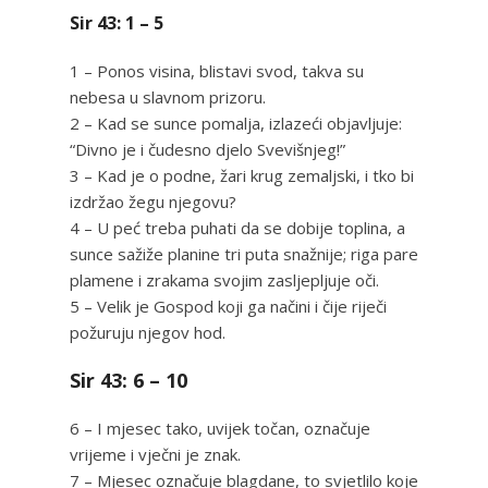
Sir 43: 1 – 5
1 – Ponos visina, blistavi svod, takva su
nebesa u slavnom prizoru.
2 – Kad se sunce pomalja, izlazeći objavljuje:
“Divno je i čudesno djelo Svevišnjeg!”
3 – Kad je o podne, žari krug zemaljski, i tko bi
izdržao žegu njegovu?
4 – U peć treba puhati da se dobije toplina, a
sunce sažiže planine tri puta snažnije; riga pare
plamene i zrakama svojim zasljepljuje oči.
5 – Velik je Gospod koji ga načini i čije riječi
požuruju njegov hod.
Sir 43: 6 – 10
6 – I mjesec tako, uvijek točan, označuje
vrijeme i vječni je znak.
7 – Mjesec označuje blagdane, to svjetlilo koje