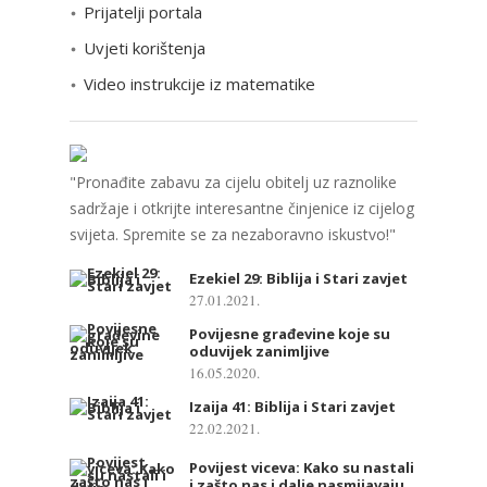
Prijatelji portala
j
e
Uvjeti korištenja
Video instrukcije iz matematike
"Pronađite zabavu za cijelu obitelj uz raznolike
sadržaje i otkrijte interesantne činjenice iz cijelog
svijeta. Spremite se za nezaboravno iskustvo!"
Ezekiel 29: Biblija i Stari zavjet
27.01.2021.
Povijesne građevine koje su
oduvijek zanimljive
16.05.2020.
Izaija 41: Biblija i Stari zavjet
22.02.2021.
Povijest viceva: Kako su nastali
i zašto nas i dalje nasmijavaju