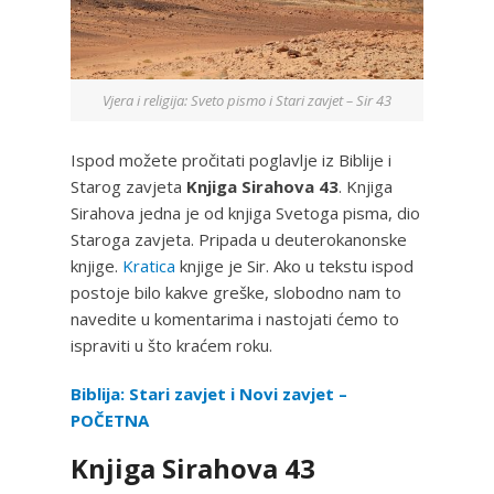
Vjera i religija: Sveto pismo i Stari zavjet – Sir 43
Ispod možete pročitati poglavlje iz Biblije i
Starog zavjeta
Knjiga Sirahova 43
. Knjiga
Sirahova jedna je od knjiga Svetoga pisma, dio
Staroga zavjeta. Pripada u deuterokanonske
knjige.
Kratica
knjige je Sir. Ako u tekstu ispod
postoje bilo kakve greške, slobodno nam to
navedite u komentarima i nastojati ćemo to
ispraviti u što kraćem roku.
Biblija: Stari zavjet i Novi zavjet –
POČETNA
Knjiga Sirahova 43