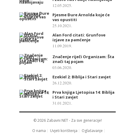
12.05.2025.
Pjesme Đure Arnolda koje će
vas opustiti
25.10.2021.
Alan Ford citati: Grunfove
izjave za pamćenje
11.09.2019.
Značenje riječi Organizam: Šta
znači taj pojam
03.06.2020.
Ezekiel 2: Biblija i Stari zavjet
26.12.2020.
Prva knjiga Ljetopisa 14: Biblija
i Stari zavjet
31.01.2021.
© 2026
Zabavni NET
- Za sve generacije!
O nama
Uvjeti korištenja
Oglašavanje