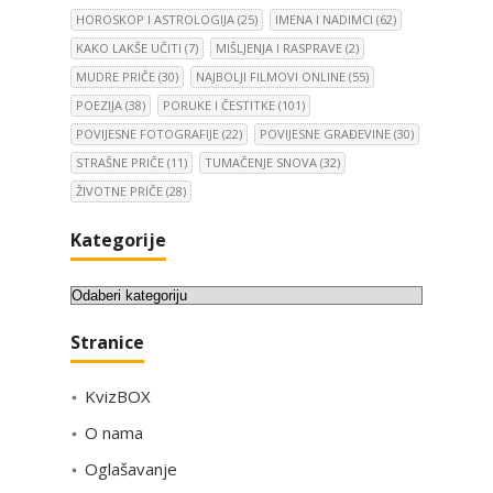
HOROSKOP I ASTROLOGIJA
(25)
IMENA I NADIMCI
(62)
KAKO LAKŠE UČITI
(7)
MIŠLJENJA I RASPRAVE
(2)
MUDRE PRIČE
(30)
NAJBOLJI FILMOVI ONLINE
(55)
POEZIJA
(38)
PORUKE I ČESTITKE
(101)
POVIJESNE FOTOGRAFIJE
(22)
POVIJESNE GRAĐEVINE
(30)
STRAŠNE PRIČE
(11)
TUMAČENJE SNOVA
(32)
ŽIVOTNE PRIČE
(28)
Kategorije
K
a
Stranice
t
e
KvizBOX
g
o
O nama
r
Oglašavanje
i