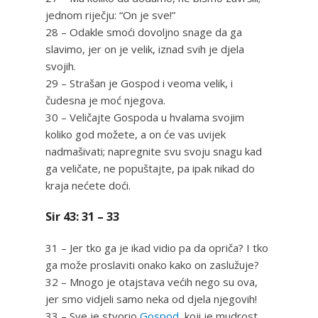
jednom riječju: “On je sve!”
28 – Odakle smoći dovoljno snage da ga
slavimo, jer on je velik, iznad svih je djela
svojih.
29 – Strašan je Gospod i veoma velik, i
čudesna je moć njegova.
30 – Veličajte Gospoda u hvalama svojim
koliko god možete, a on će vas uvijek
nadmašivati; napregnite svu svoju snagu kad
ga veličate, ne popuštajte, pa ipak nikad do
kraja nećete doći.
Sir 43: 31 – 33
31 – Jer tko ga je ikad vidio pa da opriča? I tko
ga može proslaviti onako kako on zaslužuje?
32 – Mnogo je otajstava većih nego su ova,
jer smo vidjeli samo neka od djela njegovih!
33 – Sve je stvorio
Gospod
, koji je mudrost