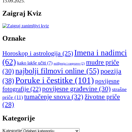
15.09.2025.
Zaigraj Kviz
Oznake
Imena i nadimci
Horoskop i astrologija
(25)
(62)
mudre priče
kako lakše učiti
(7)
mišljenja i rasprave
(2)
najbolji filmovi online
(55)
poezija
(30)
Poruke i čestitke
(101)
(38)
povijesne
povijesne građevine
(30)
fotografije
(22)
strašne
tumačenje snova
(32)
životne priče
priče
(11)
(28)
Kategorije
Kategorije