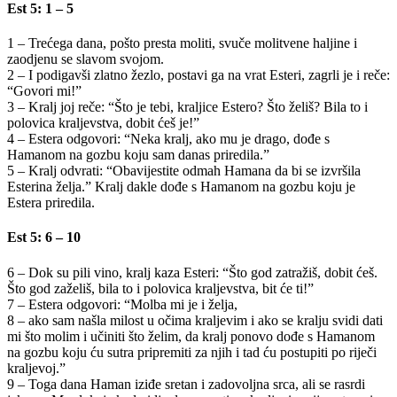
Est 5: 1 – 5
1 – Trećega dana, pošto presta moliti, svuče molitvene haljine i
zaodjenu se slavom svojom.
2 – I podigavši zlatno žezlo, postavi ga na vrat Esteri, zagrli je i reče:
“Govori mi!”
3 – Kralj joj reče: “Što je tebi, kraljice Estero? Što želiš? Bila to i
polovica kraljevstva, dobit ćeš je!”
4 – Estera odgovori: “Neka kralj, ako mu je drago, dođe s
Hamanom na gozbu koju sam danas priredila.”
5 – Kralj odvrati: “Obavijestite odmah Hamana da bi se izvršila
Esterina želja.” Kralj dakle dođe s Hamanom na gozbu koju je
Estera priredila.
Est 5: 6 – 10
6 – Dok su pili vino, kralj kaza Esteri: “Što god zatražiš, dobit ćeš.
Što god zaželiš, bila to i polovica kraljevstva, bit će ti!”
7 – Estera odgovori: “Molba mi je i želja,
8 – ako sam našla milost u očima kraljevim i ako se kralju svidi dati
mi što molim i učiniti što želim, da kralj ponovo dođe s Hamanom
na gozbu koju ću sutra pripremiti za njih i tad ću postupiti po riječi
kraljevoj.”
9 – Toga dana Haman iziđe sretan i zadovoljna srca, ali se rasrdi