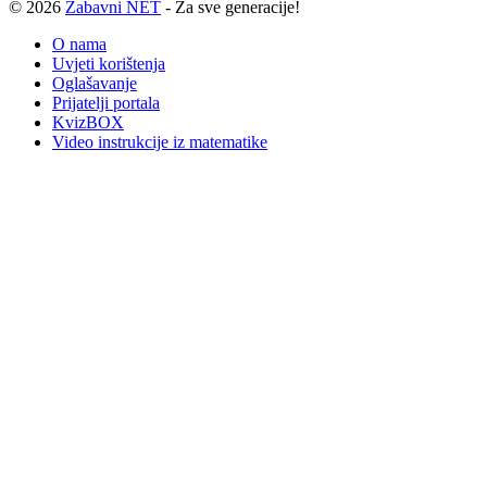
© 2026
Zabavni NET
- Za sve generacije!
O nama
Uvjeti korištenja
Oglašavanje
Prijatelji portala
KvizBOX
Video instrukcije iz matematike