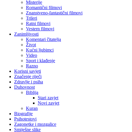
Misterije
Romantični filmovi
Znanstveno-fantastični filmovi
Trileri
Ratni filmovi
Vestern filmovi
Zanimljivosti
Komentari čitatelja
Život
Kućni ljubimci
Video
Sport i klađenje
Razno
Korisni savjeti
Značenje riječi
Zdravlje i psiha
Duhovnost
Biblija
Stari zavjet
Novi zavjet
Kuran
Biografije
Psihotestovi
Zagonetke i mozgalice
Smiješne slike