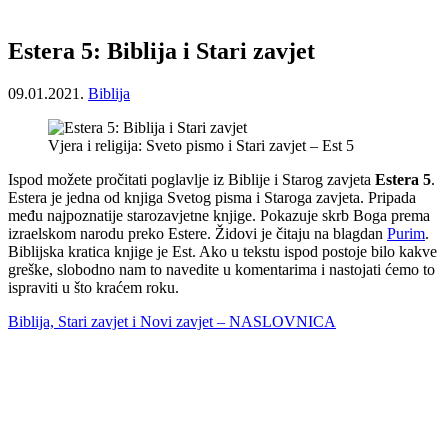
Estera 5: Biblija i Stari zavjet
09.01.2021.
Biblija
Vjera i religija: Sveto pismo i Stari zavjet – Est 5
Ispod možete pročitati poglavlje iz Biblije i Starog zavjeta
Estera 5
.
Estera je jedna od knjiga Svetog pisma i Staroga zavjeta. Pripada
među najpoznatije starozavjetne knjige. Pokazuje skrb Boga prema
izraelskom narodu preko Estere. Židovi je čitaju na blagdan
Purim
.
Biblijska kratica knjige je Est. Ako u tekstu ispod postoje bilo kakve
greške, slobodno nam to navedite u komentarima i nastojati ćemo to
ispraviti u što kraćem roku.
Biblija, Stari zavjet i Novi zavjet – NASLOVNICA