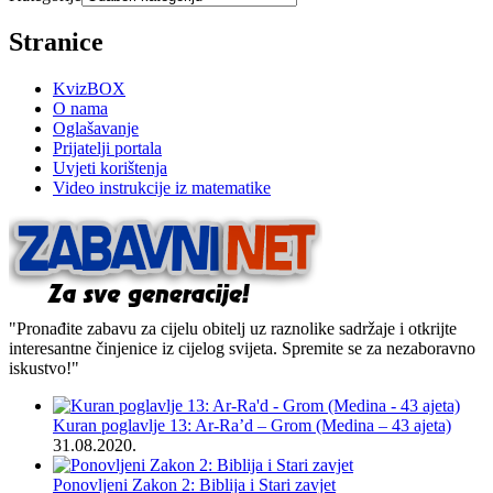
Stranice
KvizBOX
O nama
Oglašavanje
Prijatelji portala
Uvjeti korištenja
Video instrukcije iz matematike
"Pronađite zabavu za cijelu obitelj uz raznolike sadržaje i otkrijte
interesantne činjenice iz cijelog svijeta. Spremite se za nezaboravno
iskustvo!"
Kuran poglavlje 13: Ar-Ra’d – Grom (Medina – 43 ajeta)
31.08.2020.
Ponovljeni Zakon 2: Biblija i Stari zavjet