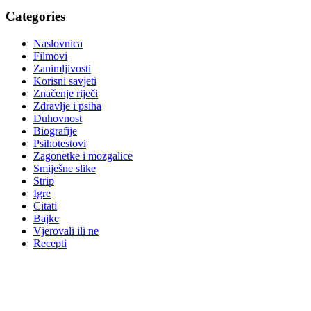
Categories
Naslovnica
Filmovi
Zanimljivosti
Korisni savjeti
Značenje riječi
Zdravlje i psiha
Duhovnost
Biografije
Psihotestovi
Zagonetke i mozgalice
Smiješne slike
Strip
Igre
Citati
Bajke
Vjerovali ili ne
Recepti