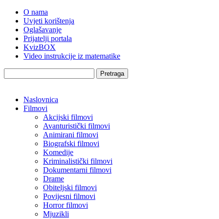
O nama
Uvjeti korištenja
Oglašavanje
Prijatelji portala
KvizBOX
Video instrukcije iz matematike
Pretraga
Naslovnica
Filmovi
Akcijski filmovi
Avanturistički filmovi
Animirani filmovi
Biografski filmovi
Komedije
Kriminalistički filmovi
Dokumentarni filmovi
Drame
Obiteljski filmovi
Povijesni filmovi
Horror filmovi
Mjuzikli