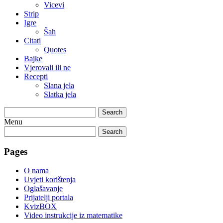
Vicevi
Strip
Igre
Šah
Citati
Quotes
Bajke
Vjerovali ili ne
Recepti
Slana jela
Slatka jela
Search
Menu
Search
Pages
O nama
Uvjeti korištenja
Oglašavanje
Prijatelji portala
KvizBOX
Video instrukcije iz matematike