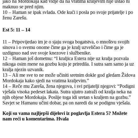
jako na Mordokaja kad vidje da na vratima kraljevim nije ustao ni
maknuo se pred njim.
10 – Haman se ipak svlada. Ode kući i posla po svoje prijatelje i po
ženu Zarešu.
Est 5: 11 – 14
11 – Pripovijedao im je o sjaju svoga bogatstva, o mnoštvu svojih
sinova i o svemu onome čime ga je kralj uzveličao i čime ga je
uzdignuo nad sve svoje knezove i službenike.
12 – Haman još dometnu: “I kraljica Estera nije uz kralja pozvala
nikoga osim mene na gozbu koju je priredila. I sutra sam samo ja uz
kralja njezin uzvanik.
13 – Ali me sve to ne može učiniti sretnim dokle god gledam Židova
Mordokaja kako sjedi na vratima kraljevim.”
14 – Reče mu Zareša, žena njegova, i svi prijatelji njegovi: “Podigni
vješala visoka pedeset lakata. Sutra ujutro zatraži od kralja neka na
njih objese Mordokaja. Poslije toga idi sretan s kraljem na gozbu.”
Savjet se Hamanu učini dobar, pa on naredi da se podignu vješala.
Koji su vama najljepši dijelovi iz poglavlja Estera 5? Možete
nam reći u komentarima. Hvala