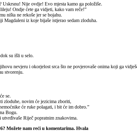
ga? Uskrsnu! Nije ovdje! Evo mjesta kamo ga položiše.
lileju! Ondje ćete ga vidjeti, kako vam reče!”
omu ništa ne rekoše jer se bojahu.
ji Magdaleni iz koje bijaše istjerao sedam zloduha.
ok su išli u selo.
ihovu nevjeru i okorjelost srca što ne povjerovaše onima koji ga vidješ
mu stvorenju.
će se.
ti zloduhe, novim će jezicima zboriti,
 nemoćnike će ruke polagati, i bit će im dobro.”
sna Bogu.
i utvrđivaše Riječ popratnim znakovima.
u 16? Možete nam reći u komentarima. Hvala