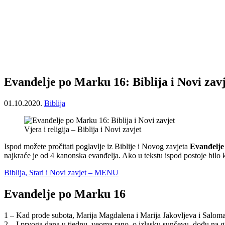
Evanđelje po Marku 16: Biblija i Novi zav
01.10.2020.
Biblija
Vjera i religija – Biblija i Novi zavjet
Ispod možete pročitati poglavlje iz Biblije i Novog zavjeta
Evanđelje
najkraće je od 4 kanonska evanđelja. Ako u tekstu ispod postoje bilo
Biblija, Stari i Novi zavjet – MENU
Evanđelje po Marku 16
1 – Kad prođe subota, Marija Magdalena i Marija Jakovljeva i Saloma
2 – I prvoga dana u tjednu, veoma rano, o izlasku sunčevu, dođu na g