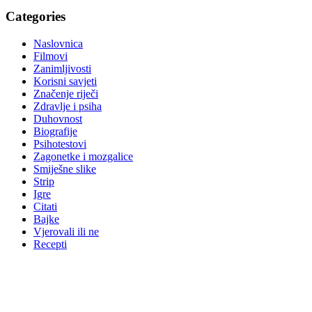
Categories
Naslovnica
Filmovi
Zanimljivosti
Korisni savjeti
Značenje riječi
Zdravlje i psiha
Duhovnost
Biografije
Psihotestovi
Zagonetke i mozgalice
Smiješne slike
Strip
Igre
Citati
Bajke
Vjerovali ili ne
Recepti