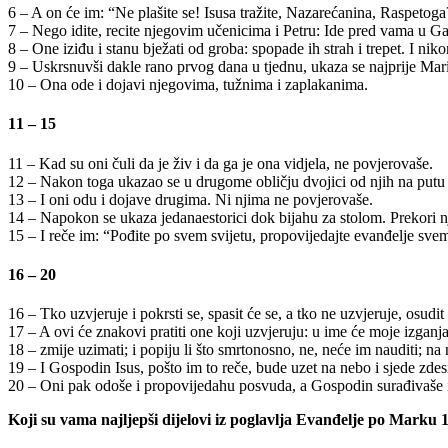
6 – A on će im: “Ne plašite se! Isusa tražite, Nazarećanina, Raspeto
7 – Nego idite, recite njegovim učenicima i Petru: Ide pred vama u Ga
8 – One iziđu i stanu bježati od groba: spopade ih strah i trepet. I nik
9 – Uskrsnuvši dakle rano prvog dana u tjednu, ukaza se najprije Mari
10 – Ona ode i dojavi njegovima, tužnima i zaplakanima.
11 – 15
11 – Kad su oni čuli da je živ i da ga je ona vidjela, ne povjerovaše.
12 – Nakon toga ukazao se u drugome obličju dvojici od njih na putu d
13 – I oni odu i dojave drugima. Ni njima ne povjerovaše.
14 – Napokon se ukaza jedanaestorici dok bijahu za stolom. Prekori nj
15 – I reče im: “Pođite po svem svijetu, propovijedajte evanđelje sve
16 – 20
16 – Tko uzvjeruje i pokrsti se, spasit će se, a tko ne uzvjeruje, osudit 
17 – A ovi će znakovi pratiti one koji uzvjeruju: u ime će moje izganja
18 – zmije uzimati; i popiju li što smrtonosno, ne, neće im nauditi; na
19 – I Gospodin Isus, pošto im to reče, bude uzet na nebo i sjede zde
20 – Oni pak odoše i propovijedahu posvuda, a Gospodin surađivaše 
Koji su vama najljepši dijelovi iz poglavlja Evanđelje po Mark