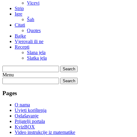
Vicevi
Strip
Igre
Šah
Citati
Quotes
Bajke
Vjerovali ili ne
Recepti
Slana jela
Slatka jela
Search
Menu
Search
Pages
O nama
Uvjeti korištenja
Oglašavanje
Prijatelji portala
KvizBOX
Video instrukcije iz matematike