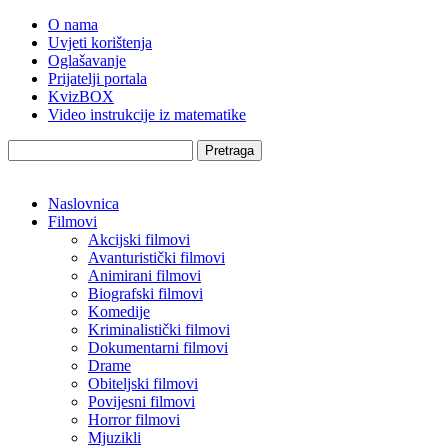
O nama
Uvjeti korištenja
Oglašavanje
Prijatelji portala
KvizBOX
Video instrukcije iz matematike
Pretraga
Naslovnica
Filmovi
Akcijski filmovi
Avanturistički filmovi
Animirani filmovi
Biografski filmovi
Komedije
Kriminalistički filmovi
Dokumentarni filmovi
Drame
Obiteljski filmovi
Povijesni filmovi
Horror filmovi
Mjuzikli