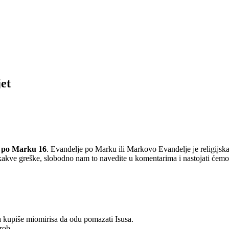
jet
 po Marku 16
. Evanđelje po Marku ili Markovo Evanđelje je religijsk
 kakve greške, slobodno nam to navedite u komentarima i nastojati ćemo 
 kupiše miomirisa da odu pomazati Isusa.
rob.