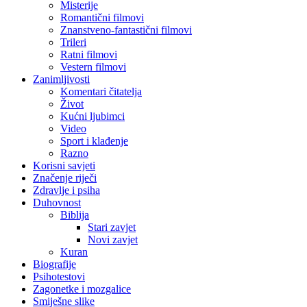
Misterije
Romantični filmovi
Znanstveno-fantastični filmovi
Trileri
Ratni filmovi
Vestern filmovi
Zanimljivosti
Komentari čitatelja
Život
Kućni ljubimci
Video
Sport i klađenje
Razno
Korisni savjeti
Značenje riječi
Zdravlje i psiha
Duhovnost
Biblija
Stari zavjet
Novi zavjet
Kuran
Biografije
Psihotestovi
Zagonetke i mozgalice
Smiješne slike