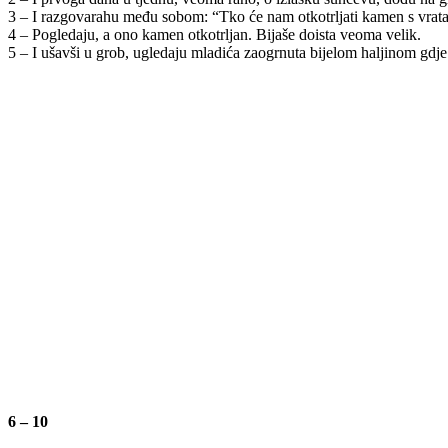
3 – I razgovarahu među sobom: “Tko će nam otkotrljati kamen s vrat
4 – Pogledaju, a ono kamen otkotrljan. Bijaše doista veoma velik.
5 – I ušavši u grob, ugledaju mladića zaogrnuta bijelom haljinom gdje 
6 – 10