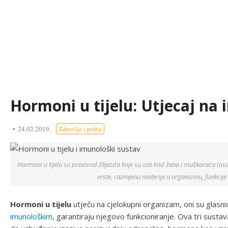
Hormoni u tijelu: Utjecaj na
24.02.2019.
Zdravlje i psiha
Hormoni u tijelu su proizvod žlijezda koje su iste kod žena i muškaraca (osi
vrste, razmjenu materije u organizmu, funkcije t
Hormoni u tijelu
utječu na cjelokupni organizam, oni su glasni
imunološkim
, garantiraju njegovo funkcioniranje. Ova tri susta