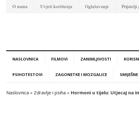
O nama
Uvjeti korištenja
Oglašavanje
Prijatelji
NASLOVNICA
FILMOVI
ZANIMLJIVOSTI
KORISNI
PSIHOTESTOVI
ZAGONETKE I MOZGALICE
SMIJEŠNE 
Naslovnica
»
Zdravlje i psiha
»
Hormoni u tijelu: Utjecaj na 