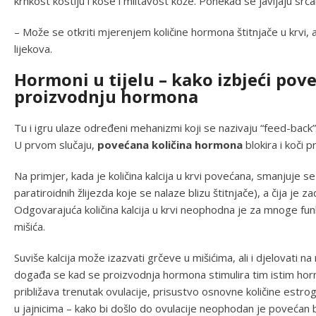
krhkost kostiju i kose i mlitavost kože. Ponekad se javljaju srča
– Može se otkriti mjerenjem količine hormona štitnjače u krvi,
lijekova.
Hormoni u tijelu – kako izbjeći pov
proizvodnju hormona
Tu i igru ulaze određeni mehanizmi koji se nazivaju “feed-back”,
U prvom slučaju,
povećana količina hormona
blokira i koči 
Na primjer, kada je količina kalcija u krvi povećana, smanjuje s
paratiroidnih žlijezda koje se nalaze blizu štitnjače), a čija je 
Odgovarajuća količina kalcija u krvi neophodna je za mnoge funk
mišića.
Suviše kalcija može izazvati grčeve u mišićima, ali i djelovati na 
događa se kad se proizvodnja hormona stimulira tim istim hor
približava trenutak ovulacije, prisustvo osnovne količine estr
u jajnicima – kako bi došlo do ovulacije neophodan je povećan b