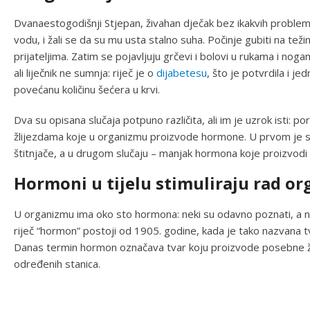
Dvanaestogodišnji Stjepan, živahan dječak bez ikakvih problem
vodu, i žali se da su mu usta stalno suha. Počinje gubiti na teži
prijateljima. Zatim se pojavljuju grčevi i bolovi u rukama i no
ali liječnik ne sumnja: riječ je o
dijabetesu
, što je potvrdila i j
povećanu količinu šećera u krvi.
Dva su opisana slučaja potpuno različita, ali im je uzrok isti
žlijezdama koje u organizmu proizvode hormone. U prvom je sl
štitnjače, a u drugom slučaju – manjak hormona koje proizvodi g
Hormoni u tijelu stimuliraju rad o
U organizmu ima oko sto hormona: neki su odavno poznati, a ne
riječ “hormon” postoji od 1905. godine, kada je tako nazvana tv
Danas termin hormon označava tvar koju proizvode posebne žlij
određenih stanica.