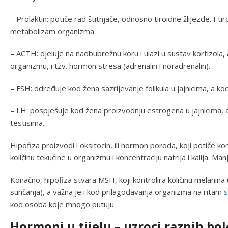
– Prolaktin: potiče rad štitnjače, odnosno tiroidne žlijezde. I tir
metabolizam organizma.
– ACTH: djeluje na nadbubrežnu koru i ulazi u sustav kortizola,
organizmu, i tzv. hormon stresa (adrenalin i noradrenalin).
– FSH: određuje kod žena sazrijevanje folikula u jajnicima, a 
– LH: pospješuje kod žena proizvodnju estrogena u jajnicima,
testisima.
Hipofiza proizvodi i oksitocin, ili hormon poroda, koji potiče k
količinu tekućine u organizmu i koncentraciju natrija i kalija. Ma
Konačno, hipofiza stvara MSH, koji kontrolira količinu melanina
sunčanja), a važna je i kod prilagođavanja organizma na ritam
s
kod osoba koje mnogo putuju.
Hormoni u tijelu – uzroci raznih bol