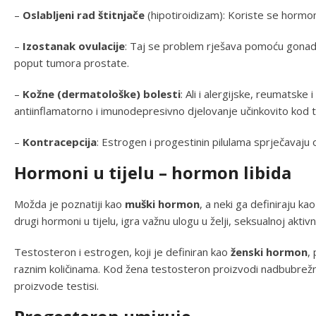
–
Oslabljeni rad štitnjače
(hipotiroidizam): Koriste se hormoni
–
Izostanak ovulacije
: Taj se problem rješava pomoću gonadot
poput tumora prostate.
–
Kožne (dermatološke) bolesti
: Ali i alergijske, reumatske 
antiinflamatorno i imunodepresivno djelovanje učinkovito kod 
–
Kontracepcija
: Estrogen i progestinin pilulama sprječavaju 
Hormoni u tijelu – hormon libida
Možda je poznatiji kao
muški hormon
, a neki ga definiraju 
drugi hormoni u tijelu, igra važnu ulogu u želji, seksualnoj aktivn
Testosteron i estrogen, koji je definiran kao
ženski hormon
,
raznim količinama. Kod žena testosteron proizvodi nadbubrežna
proizvode testisi.