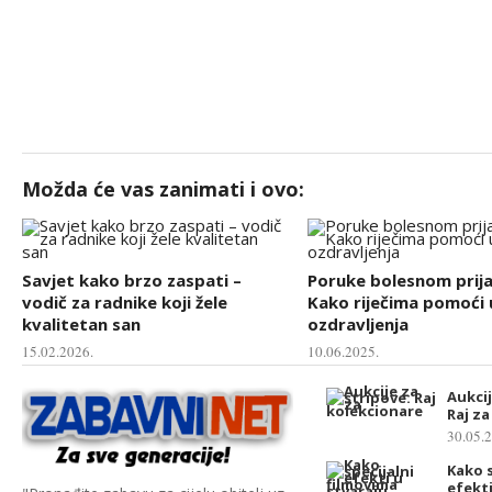
Možda će vas zanimati i ovo:
Savjet kako brzo zaspati –
Poruke bolesnom prija
vodič za radnike koji žele
Kako riječima pomoći 
kvalitetan san
ozdravljenja
15.02.2026.
10.06.2025.
Aukcij
Raj z
30.05.
Kako s
efekti