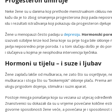
Progesteron umiruje
Neke žene su u danima koji prethode menstrualnom ciklusu nera
kažu da je to zbog smanjenja progesterona (koji pada neposredn
idu i rezultati istraživanja koji pokazuju da progesteron djeluje 
Žene u menopauzi često padaju u
depresiju
.
Hormonski pore
izazvati ozbiljne krize kod žena koje su prije toga bile sklonije 
javlja neposredno prije poroda. I u tom slučaju došlo je do po
i slučajeva u kojima je neophodna intervencija liječnika.
Hormoni u tijelu – i suze i ljubav
Žene zaplaču lakše od muškaraca, ne zato što su osjetljivije
muškaraca i stoga što su “biokemijski” sklonije plaču. Prema am
ulogu prigodom dojenja, stimulira i suzni aparat.
Postoje mnoga ponašanja koja su vezana uz utjecaj određen
Znanstvenici su dokazali da su u vrijeme povećane količine estr
govorne sposobnosti žene veće, a povećana je i sposobnost iz