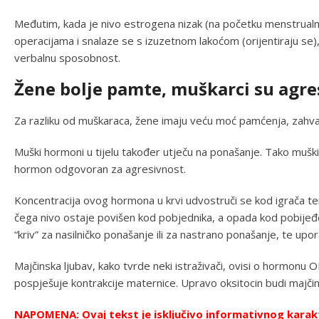
Međutim, kada je nivo estrogena nizak (na početku menstrualn
operacijama i snalaze se s izuzetnom lakoćom (orijentiraju se)
verbalnu sposobnost.
Žene bolje pamte, muškarci su agres
Za razliku od muškaraca, žene imaju veću moć pamćenja, zahval
Muški hormoni u tijelu također utječu na ponašanje. Tako mušk
hormon odgovoran za agresivnost.
Koncentracija ovog hormona u krvi udvostruči se kod igrača te
čega nivo ostaje povišen kod pobjednika, a opada kod pobijeđe
“kriv” za nasilničko ponašanje ili za nastrano ponašanje, te upor
Majčinska ljubav, kako tvrde neki istraživači, ovisi o hormonu
pospješuje kontrakcije maternice. Upravo oksitocin budi majč
NAPOMENA: Ovaj tekst je isključivo informativnog karakt