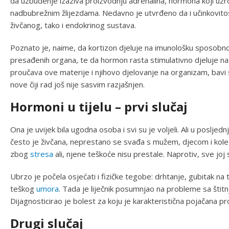
da uzbuđenje izaziva proizvodnju adrenalina, hormona koji uzro
nadbubrežnim žlijezdama. Nedavno je utvrđeno da i učinkovito
živčanog, tako i endokrinog sustava.
Poznato je, naime, da kortizon djeluje na imunološku sposobnost
presađenih organa, te da hormon rasta stimulativno djeluje n
proučava ove materije i njihovo djelovanje na organizam, bavi 
nove čiji rad još nije sasvim razjašnjen.
Hormoni u tijelu – prvi slučaj
Ona je uvijek bila ugodna osoba i svi su je voljeli. Ali u poslje
često je živčana, neprestano se svađa s mužem, djecom i koleg
zbog
stresa
ali, njene teškoće nisu prestale. Naprotiv, sve jo
Ubrzo je počela osjećati i fizičke tegobe: drhtanje, gubitak na
teškog
umora
. Tada je liječnik posumnjao na probleme sa štit
Dijagnosticirao je bolest za koju je karakteristična pojačana p
Drugi slučaj