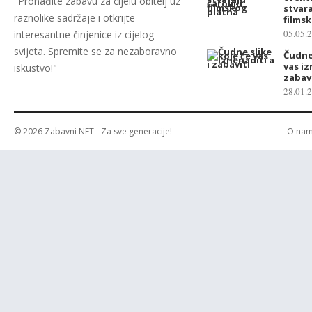
"Pronađite zabavu za cijelu obitelj uz
stvara
raznolike sadržaje i otkrijte
films
05.05.
interesantne činjenice iz cijelog
svijeta. Spremite se za nezaboravno
Čudne 
vas iz
iskustvo!"
zabav
28.01.
© 2026
Zabavni NET
- Za sve generacije!
O na