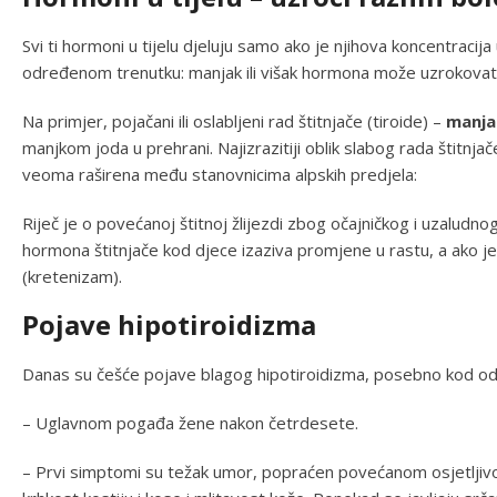
Svi ti hormoni u tijelu djeluju samo ako je njihova koncentracija
određenom trenutku: manjak ili višak hormona može uzrokovati
Na primjer, pojačani ili oslabljeni rad štitnjače (tiroide) –
manja
manjkom joda u prehrani. Najizrazitiji oblik slabog rada štitnj
veoma raširena među stanovnicima alpskih predjela:
Riječ je o povećanoj štitnoj žlijezdi zbog očajničkog i uzalud
hormona štitnjače kod djece izaziva promjene u rastu, a ako
(kretenizam).
Pojave hipotiroidizma
Danas su češće pojave blagog hipotiroidizma, posebno kod odr
– Uglavnom pogađa žene nakon četrdesete.
– Prvi simptomi su težak umor, popraćen povećanom osjetljivoš