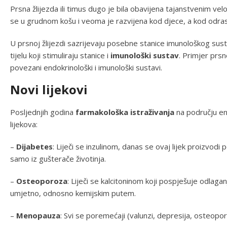
Prsna žlijezda ili timus dugo je bila obavijena tajanstvenim velo
se u grudnom košu i veoma je razvijena kod djece, a kod odrasli
U prsnoj žlijezdi sazrijevaju posebne stanice imunološkog sustav
tijelu koji stimuliraju stanice i
imunološki sustav
. Primjer prsn
povezani endokrinološki i imunološki sustavi.
Novi lijekovi
Posljednjih godina
farmakološka istraživanja
na području end
lijekova:
–
Dijabetes
: Liječi se inzulinom, danas se ovaj lijek proizvod
samo iz gušterače životinja.
–
Osteoporoza
: Liječi se kalcitoninom koji pospješuje odlaga
umjetno, odnosno kemijskim putem.
–
Menopauza
: Svi se poremećaji (valunzi, depresija, osteopo