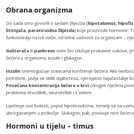
Obrana organizma
Do sada smo govorili o sedam žlijezda (
hipotalamus
,
hipofiz
štitnjača
,
paratiroidna žlijezda
) koje proizvode hormone. Tu 
funkcioniraju na isti način, od bitne važnosti za organizam – riječ
Gušterača
ili
pankreas
osim što izlučuje probavne sokove, pr
šećera u organizmu: inzulin i glukagon.
Inzulin
onemogućuje stanicama korištenje šećera. Ako nedostaje
potrebne, javlja se oblik dijabetesa, vjerojatno najučestalij
Povećana koncentracija šećera u krvi
(drugim riječima pov
problema: krvožilnih, neuroloških i s vidom.
Liječenje ove bolesti, poput hipotiroidizma, temelji se na uzima
ubrizgavanjem u potkožje. Glukagon, pak, povisuje nivo šećera u
Hormoni u tijelu – timus