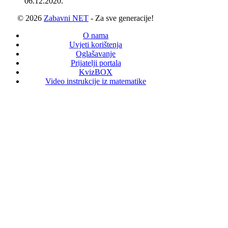
06.12.2020.
© 2026
Zabavni NET
- Za sve generacije!
O nama
Uvjeti korištenja
Oglašavanje
Prijatelji portala
KvizBOX
Video instrukcije iz matematike