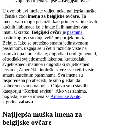
Najljepša imena za pse – Belgijski ovčar
U ovoj objavi možete vidjeti neka najljepša muška
i ženska cool
imena za belgijske ovčare
. Ta
imena vam mogu poslužiti kao primjer za ime ovih
kućnih ljubimaca koje imate ili ih namjeravate
imati. Ukratko,
Belgijski ovčar
je
pasmina
pastirskog psa srednje veličine porijeklom iz
Belgije. Iako se pretežno smatra jedinstvenom
pasminom, uzgaja se u četiri različite vrste na
osnovu tipa i boje dlake; dugodlaki crni grenendal,
oštrodlaki svijetlosmeđi lakenoa, kratkodlaki
svijetlosmeđi malinoa i dugodlaki svijetlosmeđi
terviren; Američki kinološki savez sve četiri vrste
smatra zasebnim pasminama. Sva imena su
raspoređena po abecedi, te smo gledali da
izaberemo samo najbolja. Objavu smo stavili u
kategoriju “Korisni savjeti”. Ako vas zanima,
pogledajte neka imena za
Američke Akite
.
Ugodna
zabava
.
Najljepša muška imena za
belgijske ovčare