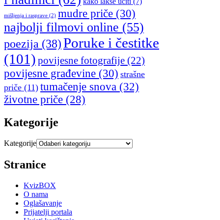
kako lakše učiti
(7)
mudre priče
(30)
mišljenja i rasprave
(2)
najbolji filmovi online
(55)
Poruke i čestitke
poezija
(38)
(101)
povijesne fotografije
(22)
povijesne građevine
(30)
strašne
tumačenje snova
(32)
priče
(11)
životne priče
(28)
Kategorije
Kategorije
Stranice
KvizBOX
O nama
Oglašavanje
Prijatelji portala