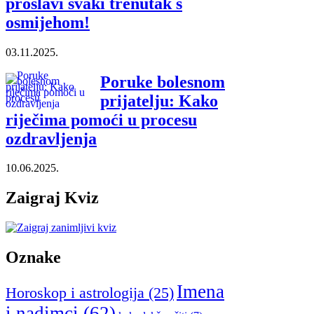
proslavi svaki trenutak s
osmijehom!
03.11.2025.
Poruke bolesnom
prijatelju: Kako
riječima pomoći u procesu
ozdravljenja
10.06.2025.
Zaigraj Kviz
Oznake
Imena
Horoskop i astrologija
(25)
i nadimci
(62)