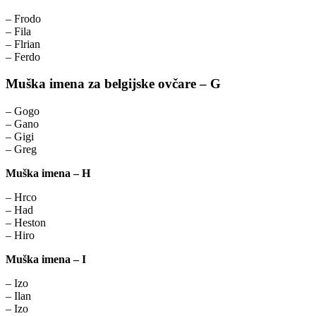
– Frodo
– Fila
– Flrian
– Ferdo
Muška imena za belgijske ovčare – G
– Gogo
– Gano
– Gigi
– Greg
Muška imena – H
– Hrco
– Had
– Heston
– Hiro
Muška imena – I
– Izo
– Ilan
– Izo