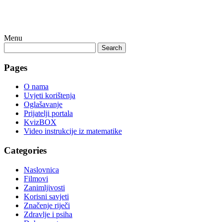
Menu
Search
Pages
O nama
Uvjeti korištenja
Oglašavanje
Prijatelji portala
KvizBOX
Video instrukcije iz matematike
Categories
Naslovnica
Filmovi
Zanimljivosti
Korisni savjeti
Značenje riječi
Zdravlje i psiha