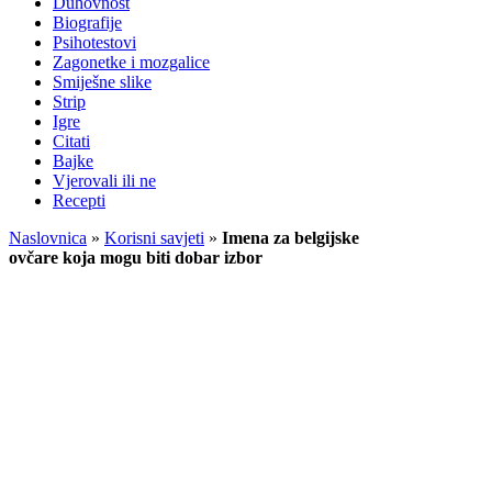
Duhovnost
Biografije
Psihotestovi
Zagonetke i mozgalice
Smiješne slike
Strip
Igre
Citati
Bajke
Vjerovali ili ne
Recepti
Naslovnica
»
Korisni savjeti
»
Imena za belgijske
ovčare koja mogu biti dobar izbor