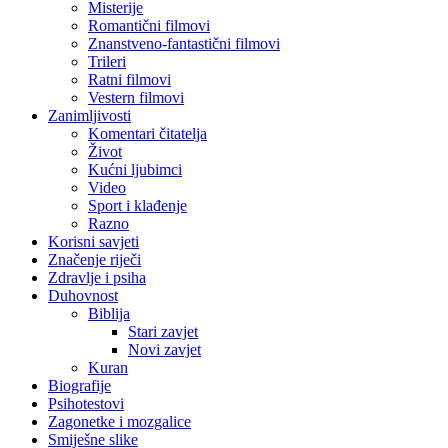
Misterije
Romantični filmovi
Znanstveno-fantastični filmovi
Trileri
Ratni filmovi
Vestern filmovi
Zanimljivosti
Komentari čitatelja
Život
Kućni ljubimci
Video
Sport i klađenje
Razno
Korisni savjeti
Značenje riječi
Zdravlje i psiha
Duhovnost
Biblija
Stari zavjet
Novi zavjet
Kuran
Biografije
Psihotestovi
Zagonetke i mozgalice
Smiješne slike