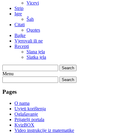
Vicevi
Strip
Igre
Šah
Citati
Quotes
Bajke
Vjerovali ili ne
Recepti
Slana jela
Slatka jela
Search
Menu
Search
Pages
O nama
Uvjeti korištenja
Oglašavanje
Prijatelji portala
KvizBOX
Video instrukcije iz matematike