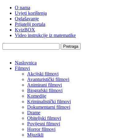
O nama
Uvjeti korištenja
Oglašavanje
Prijatelji portala
KvizBOX
Video instrukcije iz matematike
Pretraga
Naslovnica
Filmovi
Akcijski filmovi
Avanturistički filmovi
Animirani filmovi
Biografski filmovi
Komedije
Kriminalistički filmovi
Dokumentarni filmovi
Drame
Obiteljski filmovi
Povijesni filmovi
Horror filmovi
Mjuzikli