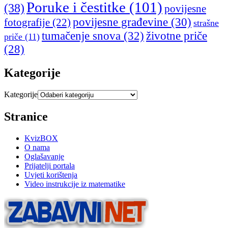
Poruke i čestitke
(101)
(38)
povijesne
povijesne građevine
(30)
fotografije
(22)
strašne
tumačenje snova
(32)
životne priče
priče
(11)
(28)
Kategorije
Kategorije
Stranice
KvizBOX
O nama
Oglašavanje
Prijatelji portala
Uvjeti korištenja
Video instrukcije iz matematike