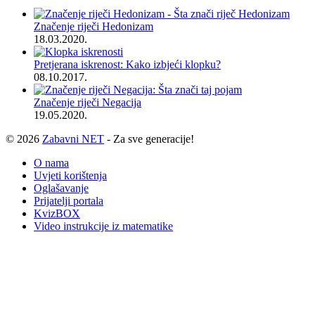
Značenje riječi Hedonizam
18.03.2020.
Pretjerana iskrenost: Kako izbjeći klopku?
08.10.2017.
Značenje riječi Negacija
19.05.2020.
© 2026
Zabavni NET
- Za sve generacije!
O nama
Uvjeti korištenja
Oglašavanje
Prijatelji portala
KvizBOX
Video instrukcije iz matematike