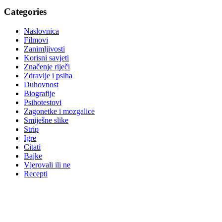
Categories
Naslovnica
Filmovi
Zanimljivosti
Korisni savjeti
Značenje riječi
Zdravlje i psiha
Duhovnost
Biografije
Psihotestovi
Zagonetke i mozgalice
Smiješne slike
Strip
Igre
Citati
Bajke
Vjerovali ili ne
Recepti