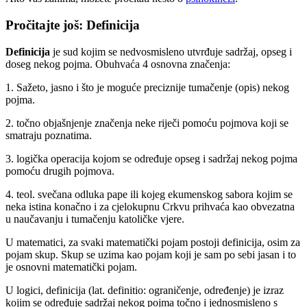
Pročitajte još: Definicija
Definicija
je sud kojim se nedvosmisleno utvrđuje sadržaj, opseg i
doseg nekog pojma. Obuhvaća 4 osnovna značenja:
1. Sažeto, jasno i što je moguće preciznije tumačenje (opis) nekog
pojma.
2. točno objašnjenje značenja neke riječi pomoću pojmova koji se
smatraju poznatima.
3. logička operacija kojom se određuje opseg i sadržaj nekog pojma
pomoću drugih pojmova.
4. teol. svečana odluka pape ili kojeg ekumenskog sabora kojim se
neka istina konačno i za cjelokupnu Crkvu prihvaća kao obvezatna
u naučavanju i tumačenju katoličke vjere.
U matematici, za svaki matematički pojam postoji definicija, osim za
pojam skup. Skup se uzima kao pojam koji je sam po sebi jasan i to
je osnovni matematički pojam.
U logici, definicija (lat. definitio: ograničenje, određenje) je izraz
kojim se određuje sadržaj nekog pojma točno i jednosmisleno s