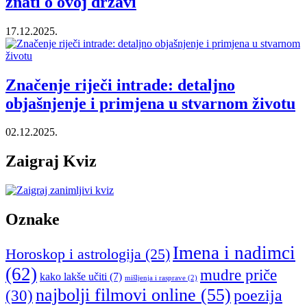
znati o ovoj državi
17.12.2025.
Značenje riječi intrade: detaljno
objašnjenje i primjena u stvarnom životu
02.12.2025.
Zaigraj Kviz
Oznake
Imena i nadimci
Horoskop i astrologija
(25)
(62)
mudre priče
kako lakše učiti
(7)
mišljenja i rasprave
(2)
najbolji filmovi online
(55)
poezija
(30)