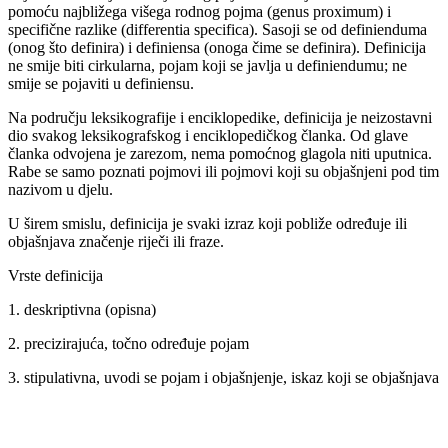
pomoću najbližega višega rodnog pojma (genus proximum) i
specifične razlike (differentia specifica). Sasoji se od definienduma
(onog što definira) i definiensa (onoga čime se definira). Definicija
ne smije biti cirkularna, pojam koji se javlja u definiendumu; ne
smije se pojaviti u definiensu.
Na području leksikografije i enciklopedike, definicija je neizostavni
dio svakog leksikografskog i enciklopedičkog članka. Od glave
članka odvojena je zarezom, nema pomoćnog glagola niti uputnica.
Rabe se samo poznati pojmovi ili pojmovi koji su objašnjeni pod tim
nazivom u djelu.
U širem smislu, definicija je svaki izraz koji pobliže određuje ili
objašnjava značenje riječi ili fraze.
Vrste definicija
1. deskriptivna (opisna)
2. precizirajuća, točno određuje pojam
3. stipulativna, uvodi se pojam i objašnjenje, iskaz koji se objašnjava