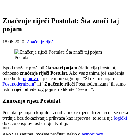
Značenje riječi Postulat: Šta znači taj
pojam
18.06.2020.
Značenje riječi
Postulat
Ispod možete pročitati
šta znači pojam
(definicija) Postulat,
odnosno
značenje riječi Postulat
. Ako vas zanima još značenja
pojedinih
pojmova
, upišite u pretragu npr. “Šta znači pojam
Postmodernizam
” ili “
Značenje riječi
Postmodernizam” ili samo
jednu riječ određenog pojma i kliknite “Search”.
Značenje riječi Postulat
Postulat je pojam koji dolazi od latinske riječi. To znači da se neka
tvrdnja bez dokazivanja prihvaća kao ispravna, te se iz nje
logički
dokazuje ispravnost drugih tvrdnji.
***
Ako vas zanima, možete pročitati nešto o
psihokinezi
.