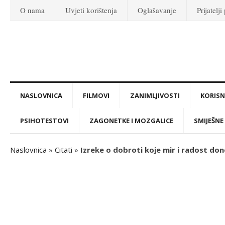
O nama
Uvjeti korištenja
Oglašavanje
Prijatelji
NASLOVNICA
FILMOVI
ZANIMLJIVOSTI
KORISNI
PSIHOTESTOVI
ZAGONETKE I MOZGALICE
SMIJEŠNE 
Naslovnica
»
Citati
»
Izreke o dobroti koje mir i radost do