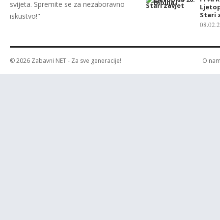
svijeta. Spremite se za nezaboravno
Ljetop
Stari 
iskustvo!"
08.02.
© 2026
Zabavni NET
- Za sve generacije!
O na