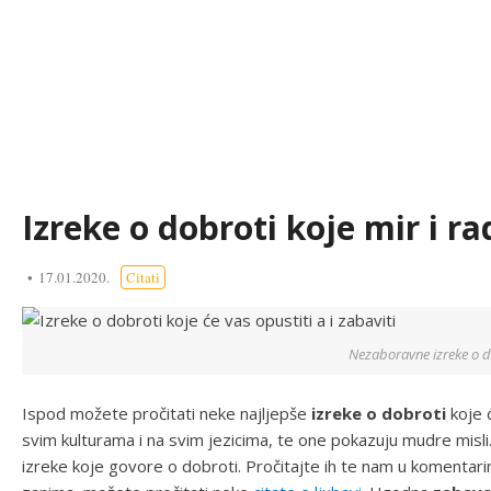
Izreke o dobroti koje mir i r
17.01.2020.
Citati
Nezaboravne izreke o d
Ispod možete pročitati neke najljepše
izreke o dobroti
koje 
svim kulturama i na svim jezicima, te one pokazuju mudre misli.
izreke koje govore o dobroti. Pročitajte ih te nam u komentari