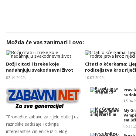
Možda će vas zanimati i ovo:
Božji citati i izreke koje
Citati o kćerkama: Lj
nadahnjuju svakodnevni život
roditeljstva kroz riječi
02.10.2025.
10.07.2025.
Pravil
sudok
15.04.
My Gr
Vampir
"Pronađite zabavu za cijelu obitelj uz
smiješ
raznolike sadržaje i otkrijte
06.11.
interesantne činjenice iz cijelog
Prva k