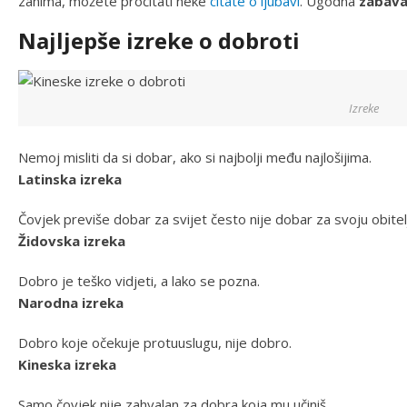
zanima, možete pročitati neke
citate o ljubavi
. Ugodna
zabav
Najljepše izreke o dobroti
Izreke
Nemoj misliti da si dobar, ako si najbolji među najlošijima.
Latinska izreka
Čovjek previše dobar za svijet često nije dobar za svoju obitel
Židovska izreka
Dobro je teško vidjeti, a lako se pozna.
Narodna izreka
Dobro koje očekuje protuuslugu, nije dobro.
Kineska izreka
Samo čovjek nije zahvalan za dobra koja mu učiniš.