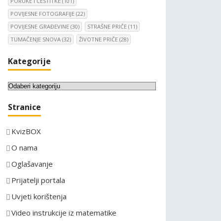
PORUKE I ČESTITKE
(101)
POVIJESNE FOTOGRAFIJE
(22)
POVIJESNE GRAĐEVINE
(30)
STRAŠNE PRIČE
(11)
TUMAČENJE SNOVA
(32)
ŽIVOTNE PRIČE
(28)
Kategorije
K
a
Stranice
t
e
KvizBOX
g
o
O nama
r
Oglašavanje
i
Prijatelji portala
j
e
Uvjeti korištenja
Video instrukcije iz matematike