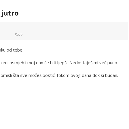
 jutro
Kava
ruku od tebe.
leni osmjeh i moj dan će biti ljepši. Nedostaješ mi već puno.
 pomisli šta sve možeš postići tokom ovog dana dok si budan.