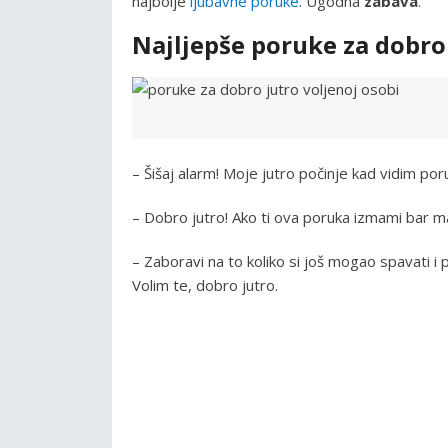
najbolje
ljubavne poruke
. Ugodna
zabava
.
Najljepše poruke za dobro
– Šišaj alarm! Moje jutro počinje kad vidim po
– Dobro jutro! Ako ti ova poruka izmami bar ma
– Zaboravi na to koliko si još mogao spavati i
Volim te, dobro jutro.