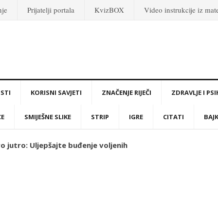
nje
Prijatelji portala
KvizBOX
Video instrukcije iz ma
STI
KORISNI SAVJETI
ZNAČENJE RIJEČI
ZDRAVLJE I PS
CE
SMIJEŠNE SLIKE
STRIP
IGRE
CITATI
BAJ
 jutro: Uljepšajte buđenje voljenih