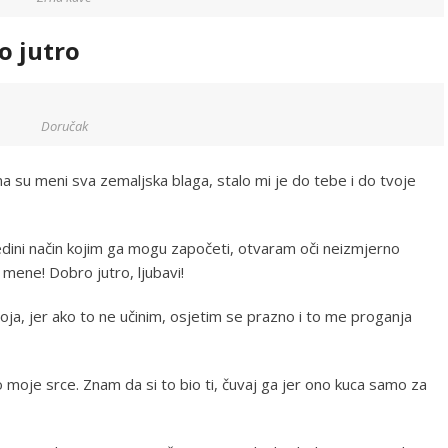
o jutro
Doručak
na su meni sva zemaljska blaga, stalo mi je do tebe i do tvoje
jedini način kojim ga mogu započeti, otvaram oči neizmjerno
 mene! Dobro jutro, ljubavi!
moja, jer ako to ne učinim, osjetim se prazno i to me proganja
 moje srce. Znam da si to bio ti, čuvaj ga jer ono kuca samo za