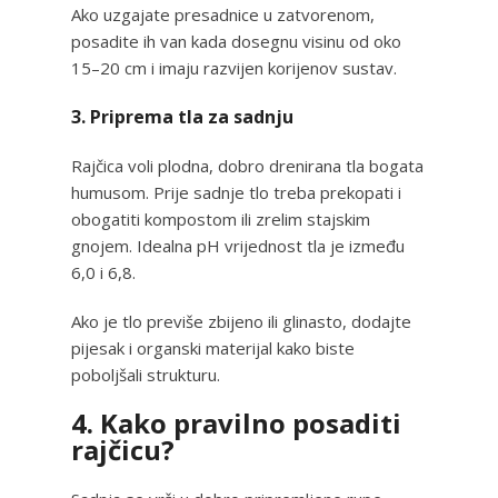
Ako uzgajate presadnice u zatvorenom,
posadite ih van kada dosegnu visinu od oko
15–20 cm i imaju razvijen korijenov sustav.
3. Priprema tla za sadnju
Rajčica voli plodna, dobro drenirana tla bogata
humusom. Prije sadnje tlo treba prekopati i
obogatiti kompostom ili zrelim stajskim
gnojem. Idealna pH vrijednost tla je između
6,0 i 6,8.
Ako je tlo previše zbijeno ili glinasto, dodajte
pijesak i organski materijal kako biste
poboljšali strukturu.
4. Kako pravilno posaditi
rajčicu?