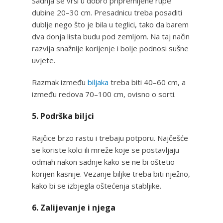
Sadnja se vrši u dobro pripremljene rupe
dubine 20–30 cm. Presadnicu treba posaditi
dublje nego što je bila u teglici, tako da barem
dva donja lista budu pod zemljom. Na taj način
razvija snažnije korijenje i bolje podnosi sušne
uvjete.
Razmak između
biljaka
treba biti 40–60 cm, a
između redova 70–100 cm, ovisno o sorti.
5. Podrška biljci
Rajčice brzo rastu i trebaju potporu. Najčešće
se koriste kolci ili mreže koje se postavljaju
odmah nakon sadnje kako se ne bi oštetio
korijen kasnije. Vezanje biljke treba biti nježno,
kako bi se izbjegla oštećenja stabljike.
6. Zalijevanje i njega