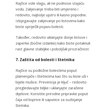
Rajčice vole vlagu, ali ne podnose stajaću
vodu. Zalijevanje treba biti umjereno i
redovito, najbolje ujutro ili kasno popodne.
Izbjegavajte zalijevanje po listovima kako
biste spriječili pojavu bolesti.
Također, redovito uklanjajte donje listove i
zaperke (bočne izdanke) kako biste potaknuli
rast glavne stabljike i poboljšali prozračnost.
7. Zaštita od bolesti i štetnika
Rajčice su podložne bolestima poput
plamenjače i štetnicima kao što su lisne uši i
bijele mušice. Prevencija je ključ – redovito
pregledavajte biljke i uklanjajte zaražene
dijelove. Koristite prirodne pripravke poput
čaja od koprive ili sapunice za suzbijanje
štetnika.