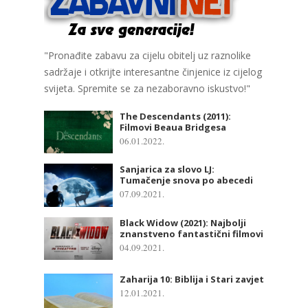
"Pronađite zabavu za cijelu obitelj uz raznolike
sadržaje i otkrijte interesantne činjenice iz cijelog
svijeta. Spremite se za nezaboravno iskustvo!"
The Descendants (2011):
Filmovi Beaua Bridgesa
06.01.2022.
Sanjarica za slovo LJ:
Tumačenje snova po abecedi
07.09.2021.
Black Widow (2021): Najbolji
znanstveno fantastični filmovi
04.09.2021.
Zaharija 10: Biblija i Stari zavjet
12.01.2021.