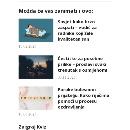
Možda će vas zanimati i ovo:
Savjet kako brzo
zaspati – vodič za
radnike koji žele
kvalitetan san
15.02.2026.
Čestitke za posebne
prilike – proslavi svaki
trenutak s osmijehom!
03.11.2025.
Poruke bolesnom
prijatelju: Kako riječima
pomoći u procesu
ozdravljenja
10.06.2025.
Zaigraj Kviz