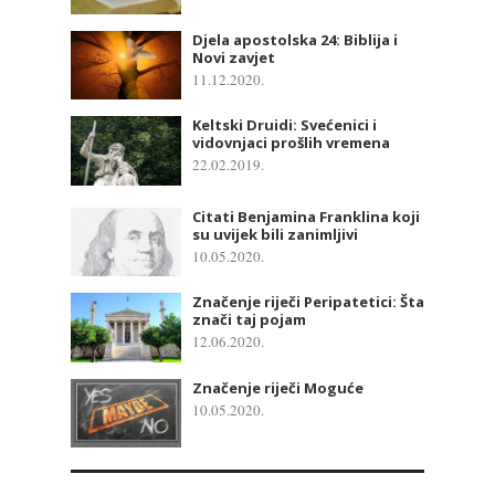
Djela apostolska 24: Biblija i
Novi zavjet
11.12.2020.
Keltski Druidi: Svećenici i
vidovnjaci prošlih vremena
22.02.2019.
Citati Benjamina Franklina koji
su uvijek bili zanimljivi
10.05.2020.
Značenje riječi Peripatetici: Šta
znači taj pojam
12.06.2020.
Značenje riječi Moguće
10.05.2020.