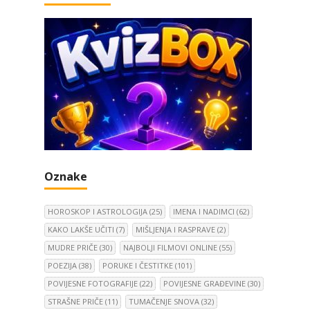
Oznake
HOROSKOP I ASTROLOGIJA
(25)
IMENA I NADIMCI
(62)
KAKO LAKŠE UČITI
(7)
MIŠLJENJA I RASPRAVE
(2)
MUDRE PRIČE
(30)
NAJBOLJI FILMOVI ONLINE
(55)
POEZIJA
(38)
PORUKE I ČESTITKE
(101)
POVIJESNE FOTOGRAFIJE
(22)
POVIJESNE GRAĐEVINE
(30)
STRAŠNE PRIČE
(11)
TUMAČENJE SNOVA
(32)