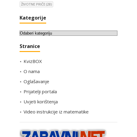
ŽIVOTNE PRIČE
(28)
Kategorije
K
a
Stranice
t
e
KvizBOX
g
o
O nama
r
Oglašavanje
i
Prijatelji portala
j
e
Uvjeti korištenja
Video instrukcije iz matematike