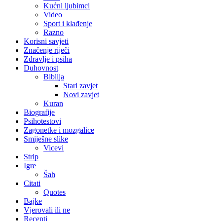
Kućni ljubimci
Video
Sport i klađenje
Razno
Korisni savjeti
Značenje riječi
Zdravlje i psiha
Duhovnost
Biblija
Stari zavjet
Novi zavjet
Kuran
Biografije
Psihotestovi
Zagonetke i mozgalice
Smiješne slike
Vicevi
Strip
Igre
Šah
Citati
Quotes
Bajke
Vjerovali ili ne
Recepti