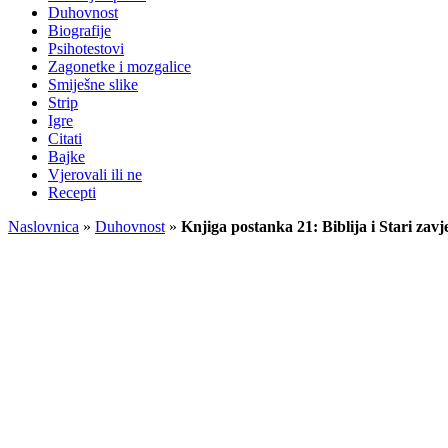
Duhovnost
Biografije
Psihotestovi
Zagonetke i mozgalice
Smiješne slike
Strip
Igre
Citati
Bajke
Vjerovali ili ne
Recepti
Naslovnica
»
Duhovnost
»
Knjiga postanka 21: Biblija i Stari zavj