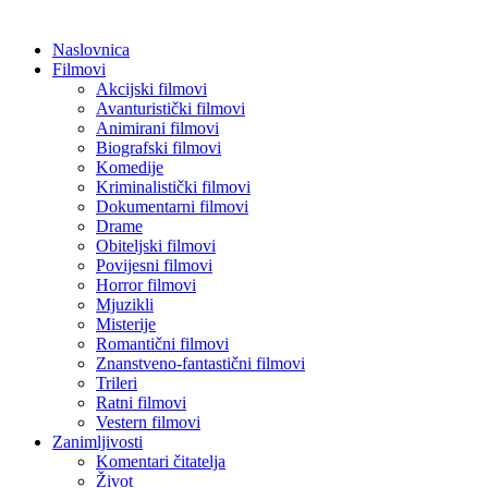
Naslovnica
Filmovi
Akcijski filmovi
Avanturistički filmovi
Animirani filmovi
Biografski filmovi
Komedije
Kriminalistički filmovi
Dokumentarni filmovi
Drame
Obiteljski filmovi
Povijesni filmovi
Horror filmovi
Mjuzikli
Misterije
Romantični filmovi
Znanstveno-fantastični filmovi
Trileri
Ratni filmovi
Vestern filmovi
Zanimljivosti
Komentari čitatelja
Život