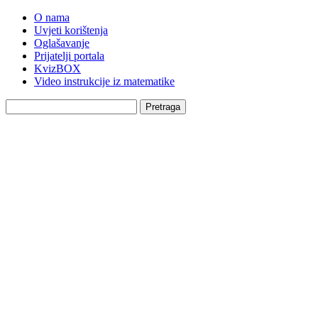
O nama
Uvjeti korištenja
Oglašavanje
Prijatelji portala
KvizBOX
Video instrukcije iz matematike
Pretraga