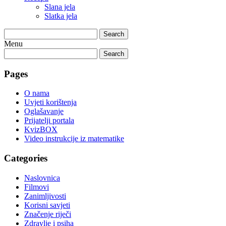
Slana jela
Slatka jela
Search
Menu
Search
Pages
O nama
Uvjeti korištenja
Oglašavanje
Prijatelji portala
KvizBOX
Video instrukcije iz matematike
Categories
Naslovnica
Filmovi
Zanimljivosti
Korisni savjeti
Značenje riječi
Zdravlje i psiha