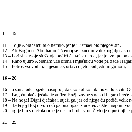
11 – 15
11 – To je Abrahamu bilo nemilo, jer je i Jišmael bio njegov sin.
12 – Ali Bog reče Abrahamu: “Nemoj se uznemirivati zbog dječaka i zbo
13 – I od sina tvoje sluškinje podići ću velik narod, jer je tvoj potoma
14 – Rano ujutro Abraham uze kruha i mješinicu vode pa dade Hagari; 
15 – Potrošivši vodu iz mješinice, ostavi dijete pod jednim grmom,
16 – 20
16 – a sama ode i sjede nasuprot, daleko koliko luk može dobaciti. Gov
17 – Bog ču plač dječaka te anđeo Božji zovne s neba Hagaru i reče jo
18 – Na noge! Digni dječaka i utješi ga, jer od njega ću podići velik n
19 – Tada joj Bog otvori oči pa ona opazi studenac. Ode i napuni vo
20 – og je bio s dječakom te je rastao i odrastao. Živio je u pustinji te p
21 – 25