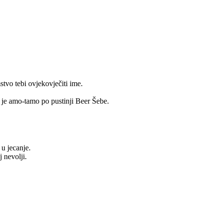
tvo tebi ovjekovječiti ime.
a je amo-tamo po pustinji Beer Šebe.
 u jecanje.
 nevolji.