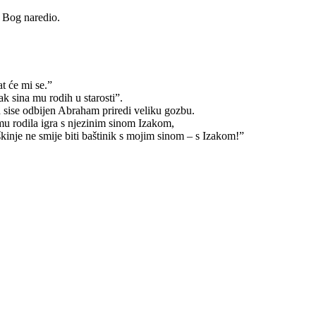
 Bog naredio.
t će mi se.”
ak sina mu rodih u starosti”.
 od sise odbijen Abraham priredi veliku gozbu.
u rodila igra s njezinim sinom Izakom,
uškinje ne smije biti baštinik s mojim sinom – s Izakom!”