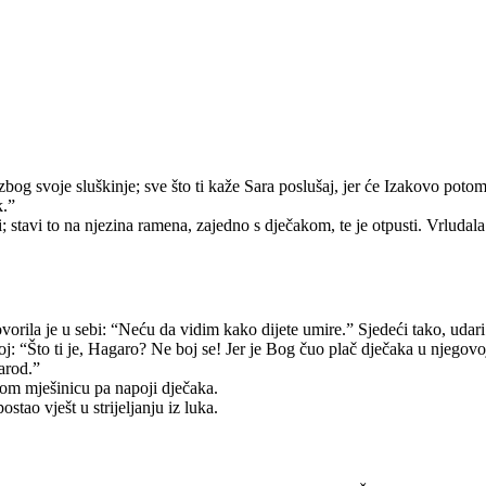
g svoje sluškinje; sve što ti kaže Sara poslušaj, jer će Izakovo potoms
k.”
stavi to na njezina ramena, zajedno s dječakom, te je otpusti. Vrludal
orila je u sebi: “Neću da vidim kako dijete umire.” Sjedeći tako, udari
j: “Što ti je, Hagaro? Ne boj se! Jer je Bog čuo plač dječaka u njegovoj
arod.”
dom mješinicu pa napoji dječaka.
ostao vješt u strijeljanju iz luka.