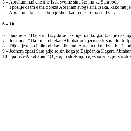
3 – Abraham nadjene ime Izak svome sinu što mu ga Sara rodi.
4 – I poslije osam dana obreza Abraham svoga sina Izaka, kako mu je
5 – Abrahamu bijaše stotinu godina kad mu se rodio sin Izak.
6 – 10
6 – Sara reče: “Dade mi Bog da se nasmijem, i tko god to čuje nasmija
7 – Još doda: “Tko bi ikad rekao Abrahamu: djecu će ti Sara dojiti! Ip
8 – Dijete je raslo i bilo od sise odbijeno. A u dan u koji Izak bijaše
9 – Jednom opazi Sara gdje se sin koga je Egipćanka Hagara Abraham
10 – pa reče Abrahamu: “Otjeraj tu sluškinju i njezina sina, jer sin sl