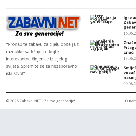
Igre a
Zabav
gener
16.06.
Značen
"Pronađite zabavu za cijelu obitelj uz
Pitag
raznolike sadržaje i otkrijte
znači
13.06.
interesantne činjenice iz cijelog
svijeta. Spremite se za nezaboravno
Smiješ
vozača
iskustvo!"
nasmi
09.08.
© 2026
Zabavni NET
- Za sve generacije!
O na