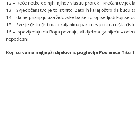
12 – Reče netko od njih, njihov vlastiti prorok: “Krećani uvijek la
13 – Svjedočanstvo je to istinito. Zato ih karaj oštro da budu zd
14 – da ne prianjaju uza židovske bajke i propise ljudi koji se o
15 – Sve je čisto čistima; okaljanima pak i nevjernima ništa čisto
16 – Ispovijedaju da Boga poznaju, ali djelima ga niječu – odvr
nepodesni.
Koji su vama najljepši dijelovi iz poglavlja Poslanica Ti