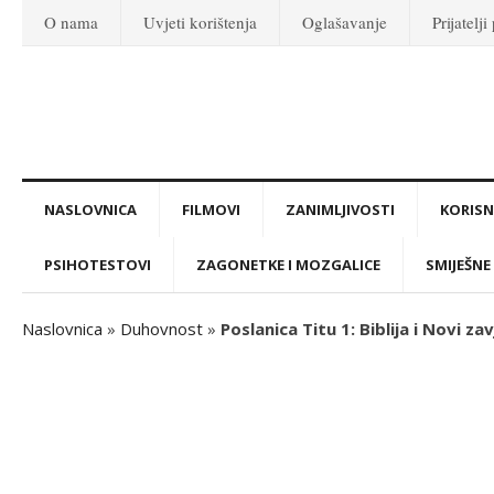
O nama
Uvjeti korištenja
Oglašavanje
Prijatelji
NASLOVNICA
FILMOVI
ZANIMLJIVOSTI
KORISNI
PSIHOTESTOVI
ZAGONETKE I MOZGALICE
SMIJEŠNE 
Naslovnica
»
Duhovnost
»
Poslanica Titu 1: Biblija i Novi za