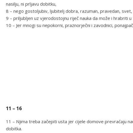
nasilju, ni prljavu dobitku,
8 – nego gostoljubiv, ljubitelj dobra, razuman, pravedan, svet, 
9 – priljubljen uz vjerodostojnu riječ nauka da može i hrabriti 
10 – Jer mnogi su nepokorni, praznorječni i zavodnici, ponajpač
11 – 16
11 – Njima treba začepiti usta jer cijele domove prevraćaju nauč
dobitka.