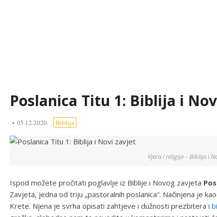
Poslanica Titu 1: Biblija i Nov
05.12.2020.
Biblija
Vjera i religija – Biblija i N
Ispod možete pročitati poglavlje iz Biblije i Novog zavjeta
Pos
Zavjeta, jedna od triju „pastoralnih poslanica“. Načinjena je k
Krete. Njena je svrha opisati zahtjeve i dužnosti prezbitera i
b