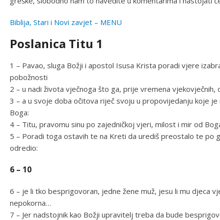
greške, slobodno nam to navedite u komentarima i nastojati ć
Biblija, Stari i Novi zavjet – MENU
Poslanica Titu 1
1 – Pavao, sluga Božji i apostol Isusa Krista poradi vjere izabr
pobožnosti
2 – u nadi života vječnoga što ga, prije vremena vjekovječnih, 
3 – a u svoje doba očitova riječ svoju u propovijedanju koje j
Boga:
4 – Titu, pravomu sinu po zajedničkoj vjeri, milost i mir od Boga
5 – Poradi toga ostavih te na Kreti da urediš preostalo te po 
odredio:
6 – 10
6 – je li tko besprigovoran, jedne žene muž, jesu li mu djeca vj
nepokorna…
7 – Jer nadstojnik kao Božji upravitelj treba da bude besprigovo