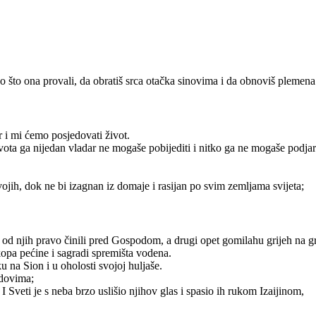
 što ona provali, da obratiš srca otačka sinovima i da obnoviš plemena
er i mi ćemo posjedovati život.
vota ga nijedan vladar ne mogaše pobijediti i nitko ga ne mogaše podjar
svojih, dok ne bi izagnan iz domaje i rasijan po svim zemljama svijeta;
 od njih pravo činili pred Gospodom, a drugi opet gomilahu grijeh na gr
kopa pećine i sagradi spremišta vodena.
u na Sion i u oholosti svojoj huljaše.
udovima;
 Sveti je s neba brzo uslišio njihov glas i spasio ih rukom Izaijinom,