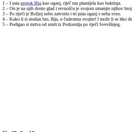
1 – I usta
prorok Ilija
kao oganj, riječ mu plamtjela kao buktinja.
2 – On je na njih donio glad i revnošću je svojom umanjio njihov broj
3 – Po riječi je Božjoj nebo zatvorio i tri puta oganj s neba sveo.
4 – Kako li si strašan bio, Ilija, u čudesima svojim! I može li se itko dič
5 – Podigao si mrtva od smrti iz Podzemlja po riječi Svevišnjeg.