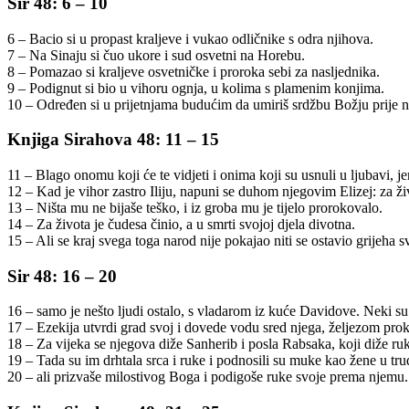
Sir 48: 6 – 10
6 – Bacio si u propast kraljeve i vukao odličnike s odra njihova.
7 – Na Sinaju si čuo ukore i sud osvetni na Horebu.
8 – Pomazao si kraljeve osvetničke i proroka sebi za nasljednika.
9 – Podignut si bio u vihoru ognja, u kolima s plamenim konjima.
10 – Određen si u prijetnjama budućim da umiriš srdžbu Božju prije no
Knjiga Sirahova 48: 11 – 15
11 – Blago onomu koji će te vidjeti i onima koji su usnuli u ljubavi, j
12 – Kad je vihor zastro Iliju, napuni se duhom njegovim Elizej: za ži
13 – Ništa mu ne bijaše teško, i iz groba mu je tijelo prorokovalo.
14 – Za života je čudesa činio, a u smrti svojoj djela divotna.
15 – Ali se kraj svega toga narod nije pokajao niti se ostavio grijeha 
Sir 48: 16 – 20
16 – samo je nešto ljudi ostalo, s vladarom iz kuće Davidove. Neki su
17 – Ezekija utvrdi grad svoj i dovede vodu sred njega, željezom pro
18 – Za vijeka se njegova diže Sanherib i posla Rabsaka, koji diže ruk
19 – Tada su im drhtala srca i ruke i podnosili su muke kao žene u tr
20 – ali prizvaše milostivog Boga i podigoše ruke svoje prema njemu. I