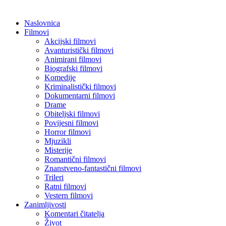
Naslovnica
Filmovi
Akcijski filmovi
Avanturistički filmovi
Animirani filmovi
Biografski filmovi
Komedije
Kriminalistički filmovi
Dokumentarni filmovi
Drame
Obiteljski filmovi
Povijesni filmovi
Horror filmovi
Mjuzikli
Misterije
Romantični filmovi
Znanstveno-fantastični filmovi
Trileri
Ratni filmovi
Vestern filmovi
Zanimljivosti
Komentari čitatelja
Život