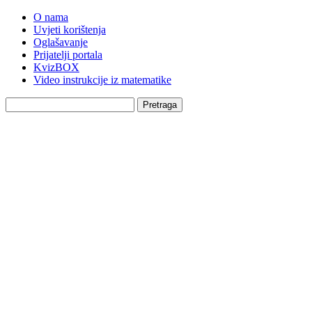
O nama
Uvjeti korištenja
Oglašavanje
Prijatelji portala
KvizBOX
Video instrukcije iz matematike
Pretraga