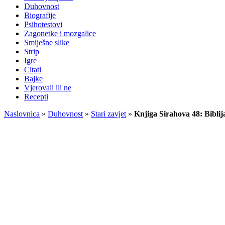
Duhovnost
Biografije
Psihotestovi
Zagonetke i mozgalice
Smiješne slike
Strip
Igre
Citati
Bajke
Vjerovali ili ne
Recepti
Naslovnica
»
Duhovnost
»
Stari zavjet
»
Knjiga Sirahova 48: Biblija