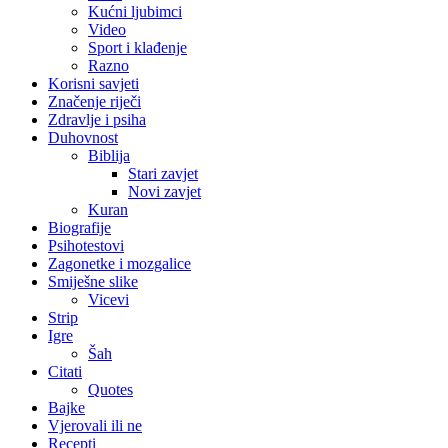
Kućni ljubimci
Video
Sport i klađenje
Razno
Korisni savjeti
Značenje riječi
Zdravlje i psiha
Duhovnost
Biblija
Stari zavjet
Novi zavjet
Kuran
Biografije
Psihotestovi
Zagonetke i mozgalice
Smiješne slike
Vicevi
Strip
Igre
Šah
Citati
Quotes
Bajke
Vjerovali ili ne
Recepti