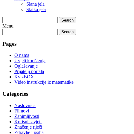
Slana jela
Slatka jela
Search
Menu
Search
Pages
O nama
Uvjeti korištenja
Oglašavanje
Prijatelji portala
KvizBOX
Video instrukcije iz matematike
Categories
Naslovnica
Filmovi
Zanimljivosti
Korisni savjeti
Značenje riječi
Zdravlje i psiha