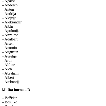
– Agaton
– Anđelko
– Antun
– Andrija
– Alojzije
– Aleksandar
– Albin
– Apolonije
– Anzelmo
– Adalbert
– Arsen
– Antonin
– Augustin
– Aurelije
– Aron
– Alfonz
– Alen
– Abraham
– Albert
– Ambrozije
Muška imena – B
– Božidar
– Bosiljko