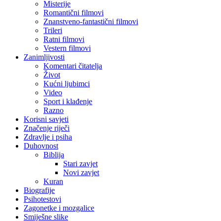
Misterije
Romantični filmovi
Znanstveno-fantastični filmovi
Trileri
Ratni filmovi
Vestern filmovi
Zanimljivosti
Komentari čitatelja
Život
Kućni ljubimci
Video
Sport i klađenje
Razno
Korisni savjeti
Značenje riječi
Zdravlje i psiha
Duhovnost
Biblija
Stari zavjet
Novi zavjet
Kuran
Biografije
Psihotestovi
Zagonetke i mozgalice
Smiješne slike