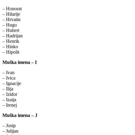
– Honorat
– Hilarije
– Hrvatin
– Hugo
– Hubert
– Hadrijan
– Henrik
– Hinko
– Hipolit
Muška imena – I
– Ivan
– Ivica
– Ignacije
– Ilija
– Izidor
– Izaija
– Irenej
Muška imena – J
– Josip
– Julijan