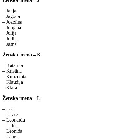
Ženska imena – J
– Janja
– Jagoda
– Jozefina
– Julijana
– Julija
– Judita
– Jasna
Ženska imena – K
– Katarina
– Kristina
– Konzolata
– Klaudija
– Klara
Ženska imena – L
– Lea
– Lucija
– Leonarda
– Lidija
– Leonida
– Laura