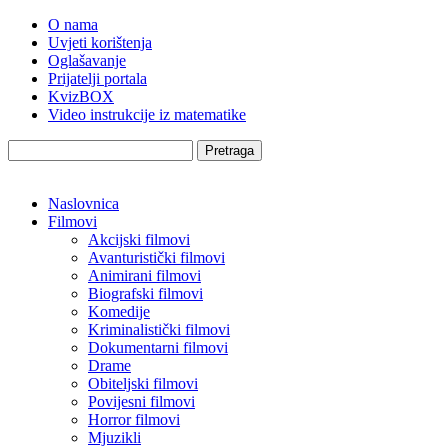
O nama
Uvjeti korištenja
Oglašavanje
Prijatelji portala
KvizBOX
Video instrukcije iz matematike
Pretraga
Naslovnica
Filmovi
Akcijski filmovi
Avanturistički filmovi
Animirani filmovi
Biografski filmovi
Komedije
Kriminalistički filmovi
Dokumentarni filmovi
Drame
Obiteljski filmovi
Povijesni filmovi
Horror filmovi
Mjuzikli