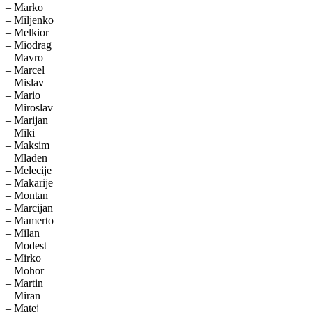
– Marko
– Miljenko
– Melkior
– Miodrag
– Mavro
– Marcel
– Mislav
– Mario
– Miroslav
– Marijan
– Miki
– Maksim
– Mladen
– Melecije
– Makarije
– Montan
– Marcijan
– Mamerto
– Milan
– Modest
– Mirko
– Mohor
– Martin
– Miran
– Matej