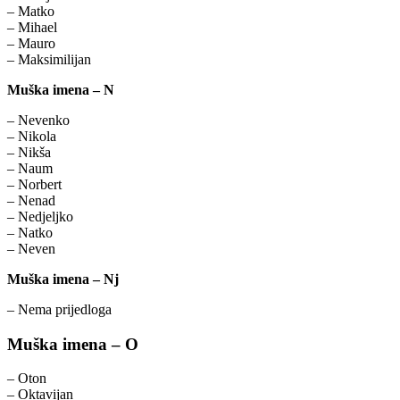
– Matko
– Mihael
– Mauro
– Maksimilijan
Muška imena – N
– Nevenko
– Nikola
– Nikša
– Naum
– Norbert
– Nenad
– Nedjeljko
– Natko
– Neven
Muška imena – Nj
– Nema prijedloga
Muška imena – O
– Oton
– Oktavijan