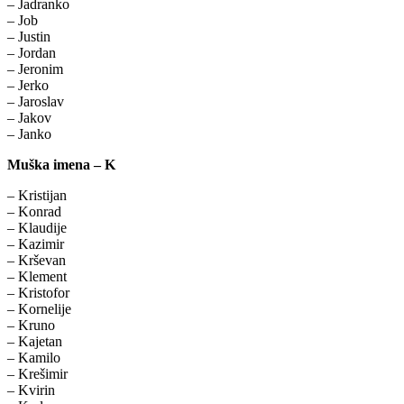
– Jadranko
– Job
– Justin
– Jordan
– Jeronim
– Jerko
– Jaroslav
– Jakov
– Janko
Muška imena – K
– Kristijan
– Konrad
– Klaudije
– Kazimir
– Krševan
– Klement
– Kristofor
– Kornelije
– Kruno
– Kajetan
– Kamilo
– Krešimir
– Kvirin