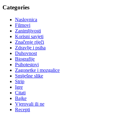
Categories
Naslovnica
Filmovi
Zanimljivosti
Korisni savjeti
Značenje riječi
Zdravlje i psiha
Duhovnost
Biografije
Psihotestovi
Zagonetke i mozgalice
Smiješne slike
Strip
Igre
Citati
Bajke
Vjerovali ili ne
Recepti