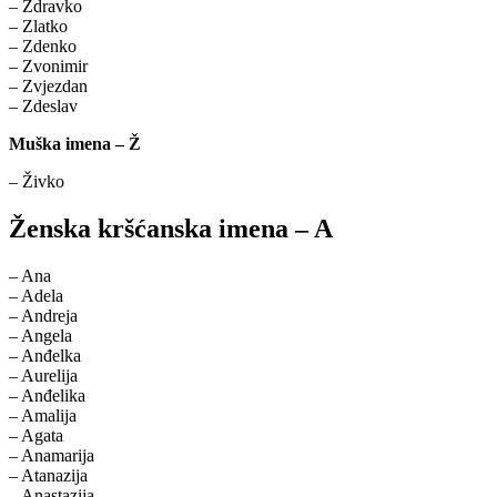
– Zdravko
– Zlatko
– Zdenko
– Zvonimir
– Zvjezdan
– Zdeslav
Muška imena – Ž
– Živko
Ženska kršćanska imena – A
– Ana
– Adela
– Andreja
– Angela
– Anđelka
– Aurelija
– Anđelika
– Amalija
– Agata
– Anamarija
– Atanazija
– Anastazija