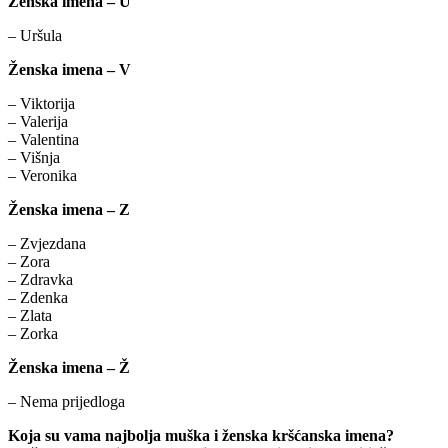
Ženska imena – U
– Uršula
Ženska imena – V
– Viktorija
– Valerija
– Valentina
– Višnja
– Veronika
Ženska imena – Z
– Zvjezdana
– Zora
– Zdravka
– Zdenka
– Zlata
– Zorka
Ženska imena – Ž
– Nema prijedloga
Koja su vama najbolja muška i ženska kršćanska imena?