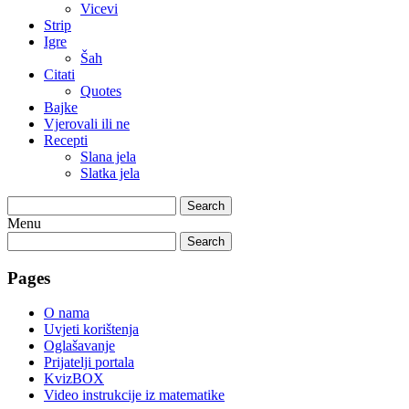
Vicevi
Strip
Igre
Šah
Citati
Quotes
Bajke
Vjerovali ili ne
Recepti
Slana jela
Slatka jela
Search
Menu
Search
Pages
O nama
Uvjeti korištenja
Oglašavanje
Prijatelji portala
KvizBOX
Video instrukcije iz matematike