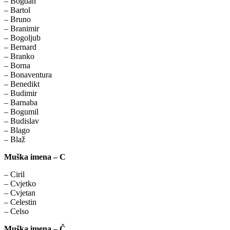
– Bogdan
– Bartol
– Bruno
– Branimir
– Bogoljub
– Bernard
– Branko
– Borna
– Bonaventura
– Benedikt
– Budimir
– Barnaba
– Bogumil
– Budislav
– Blago
– Blaž
Muška imena – C
– Ciril
– Cvjetko
– Cvjetan
– Celestin
– Celso
Muška imena – Č