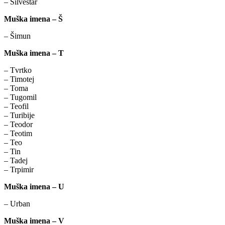
– Silvestar
Muška imena – Š
– Šimun
Muška imena – T
– Tvrtko
– Timotej
– Toma
– Tugomil
– Teofil
– Turibije
– Teodor
– Teotim
– Teo
– Tin
– Tadej
– Trpimir
Muška imena – U
– Urban
Muška imena – V