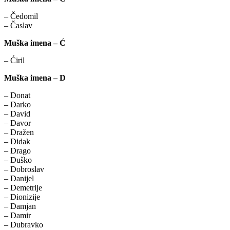
– Čedomil
– Časlav
Muška imena – Ć
– Ćiril
Muška imena – D
– Donat
– Darko
– David
– Davor
– Dražen
– Didak
– Drago
– Duško
– Dobroslav
– Danijel
– Demetrije
– Dionizije
– Damjan
– Damir
– Dubravko