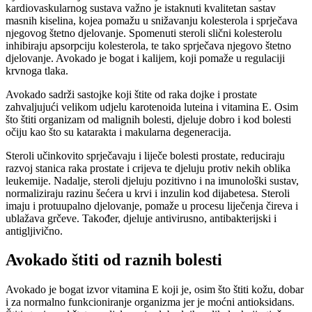
kardiovaskularnog sustava važno je istaknuti kvalitetan sastav
masnih kiselina, kojea pomažu u snižavanju kolesterola i sprječava
njegovog štetno djelovanje. Spomenuti steroli slični kolesterolu
inhibiraju apsorpciju kolesterola, te tako sprječava njegovo štetno
djelovanje. Avokado je bogat i kalijem, koji pomaže u regulaciji
krvnoga tlaka.
Avokado sadrži sastojke koji štite od raka dojke i prostate
zahvaljujući velikom udjelu karotenoida luteina i vitamina E. Osim
što štiti organizam od malignih bolesti, djeluje dobro i kod bolesti
očiju kao što su katarakta i makularna degeneracija.
Steroli učinkovito sprječavaju i liječe bolesti prostate, reduciraju
razvoj stanica raka prostate i crijeva te djeluju protiv nekih oblika
leukemije. Nadalje, steroli djeluju pozitivno i na imunološki sustav,
normaliziraju razinu šećera u krvi i inzulin kod dijabetesa. Steroli
imaju i protuupalno djelovanje, pomaže u procesu liječenja čireva i
ublažava grčeve. Također, djeluje antivirusno, antibakterijski i
antigljivično.
Avokado štiti od raznih bolesti
Avokado je bogat izvor vitamina E koji je, osim što štiti kožu, dobar
i za normalno funkcioniranje organizma jer je moćni antioksidans.