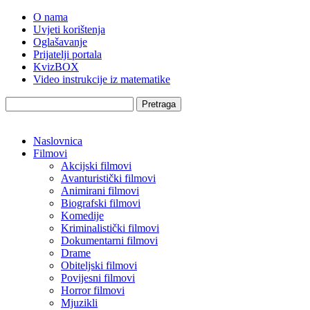
O nama
Uvjeti korištenja
Oglašavanje
Prijatelji portala
KvizBOX
Video instrukcije iz matematike
Pretraga
Naslovnica
Filmovi
Akcijski filmovi
Avanturistički filmovi
Animirani filmovi
Biografski filmovi
Komedije
Kriminalistički filmovi
Dokumentarni filmovi
Drame
Obiteljski filmovi
Povijesni filmovi
Horror filmovi
Mjuzikli