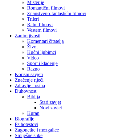
Misterije
Romantični filmovi
Znanstveno-fantastični filmovi
Trileri
Ratni filmovi
Vestern filmovi
Zanimljivosti
Komentari čitatelja
Život
Kućni ljubimci
Video
Sport i klađenje
Razno
Korisni savjeti
Značenje riječi
Zdravlje i psiha
Duhovnost
Biblija
Stari zavjet
Novi zavjet
Kuran
Biografije
Psihotestovi
Zagonetke i mozgalice
Smiješne slike