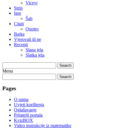
Vicevi
Strip
Igre
Šah
Citati
Quotes
Bajke
Vjerovali ili ne
Recepti
Slana jela
Slatka jela
Search
Menu
Search
Pages
O nama
Uvjeti korištenja
Oglašavanje
Prijatelji portala
KvizBOX
Video instrukcije iz matematike