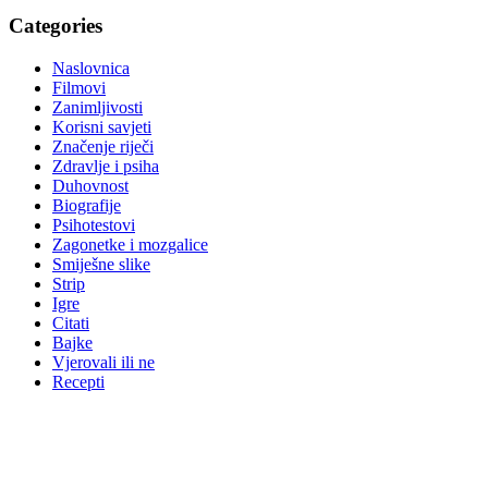
Categories
Naslovnica
Filmovi
Zanimljivosti
Korisni savjeti
Značenje riječi
Zdravlje i psiha
Duhovnost
Biografije
Psihotestovi
Zagonetke i mozgalice
Smiješne slike
Strip
Igre
Citati
Bajke
Vjerovali ili ne
Recepti