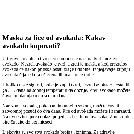
Maska za lice od avokada: Kakav
avokado kupovati?
U trgovinama ili na tržnici većinom ćete naći na tvrd i nezreo
avokado. Nezreli avokado je tvrd, a zreli je mekši, a kod prezrelog
avokada će nakon pritiska ostati blage udubine. Izbjegavajte kupnju
avokada čija je kora oštećena ili ima tamne mrlje.
Ukoliko niste sigurni, bolje je kupiti tvrdi, nezreli avokado i ostaviti
ga 3–5 dana na sobnoj temperaturi da dozrije. Zreli avokado možete
čuvati u hladnjaku do sedam dana.
Narezani avokado, pokapan limunovim sokom, možete čuvati u
zatvorenoj posudi do dva dana. Pire od avokada možete i zamrznuti.
Na dvije žlice pirea dolazi po jedna žlica limunova soka. Zamrznuti
pire čuvajte do pet mjeseci.
Ljekovita su svojstva avokada brojna i iznimna. Za zdravlje