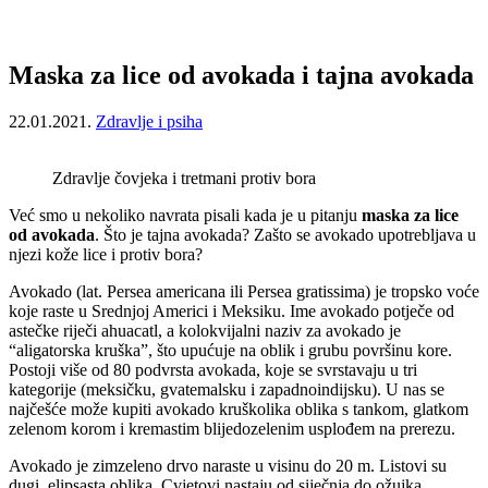
Maska za lice od avokada i tajna avokada
22.01.2021.
Zdravlje i psiha
Zdravlje čovjeka i tretmani protiv bora
Već smo u nekoliko navrata pisali kada je u pitanju
maska za lice
od avokada
. Što je tajna avokada? Zašto se avokado upotrebljava u
njezi kože lice i protiv bora?
Avokado (lat. Persea americana ili Persea gratissima) je tropsko voće
koje raste u Srednjoj Americi i Meksiku. Ime avokado potječe od
astečke riječi ahuacatl, a kolokvijalni naziv za avokado je
“aligatorska kruška”, što upućuje na oblik i grubu površinu kore.
Postoji više od 80 podvrsta avokada, koje se svrstavaju u tri
kategorije (meksičku, gvatemalsku i zapadnoindijsku). U nas se
najčešće može kupiti avokado kruškolika oblika s tankom, glatkom
zelenom korom i kremastim blijedozelenim usplođem na prerezu.
Avokado je zimzeleno drvo naraste u visinu do 20 m. Listovi su
dugi, elipsasta oblika. Cvjetovi nastaju od siječnja do ožujka.