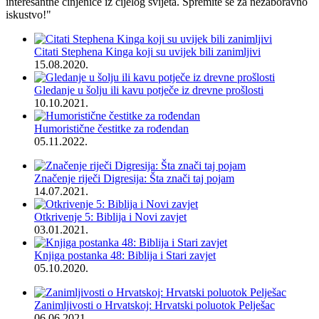
interesantne činjenice iz cijelog svijeta. Spremite se za nezaboravno
iskustvo!"
Citati Stephena Kinga koji su uvijek bili zanimljivi
15.08.2020.
Gledanje u šolju ili kavu potječe iz drevne prošlosti
10.10.2021.
Humoristične čestitke za rođendan
05.11.2022.
Značenje riječi Digresija: Šta znači taj pojam
14.07.2021.
Otkrivenje 5: Biblija i Novi zavjet
03.01.2021.
Knjiga postanka 48: Biblija i Stari zavjet
05.10.2020.
Zanimljivosti o Hrvatskoj: Hrvatski poluotok Pelješac
06.06.2021.