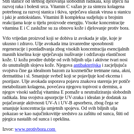
Štiti stanice od štetnog djelovanja slobodnih radikala, koji utječu na
razvoj raka i bolesti srca. Vitamin C važan je za sintezu kolagena
potrebnog za razvoj stanica i tkiva, sprječava ulazak virusa u stanicu
i jaki je antioksidans. Vitamini B kompleksa sudjeluju u brojnim
reakcijama koje u tijelu proizvode energiju. Visoke koncentracije
vitamina E i C zaslužne su za obnovu kože i djelovanje protiv bora.
Vrlo vrijedan proizvod koji se dobiva iz avokada je ulje, koje je
ukusno i zdravo. Ulje avokada ima izvanredne sposobnosti
regeneracije i pomlađivanja zbog visokih koncentracija esencijalnih
masnih kiselina koje sprječavaju isušivanje i održavaju elastičnost
kože. U kožu prodire dublje od svih biljnih ulja i aktivne tvari nosi
do unutrašnjih slojeva kože. Njegova
antibakterijska
i zacjeljujuća
svojstva čine ga idealnom bazom za kozmetičke tretmane rana, akni,
dermatitisa i sl. Smanjuje svrbež koji se pojavljuje kod ekcema i
psorijaze. Ulje avokada usporava pojavu znakova starenja jer potiče
metabolizam kolagena, povećava njegovu topivost u dermisu, a
njegov visoki sadržaj vitamina E pomaže u neutraliziranju slobodnih
radikala. Ima svojstva apsorpcije UV-zraka i idealan je dodatak za
pojačavanje aktivnosti UV-A i UV-B apsorbera, zbog čega se
smanjuje koncentracija umjetnih spojeva. Od svih biljnih ulja
pokazao se kao najučinkovitije sredstvo za zaštitu od sunca, štiti od
pjegica nastalih od sunca i opeklina.
Izvor:
www.protivbora.com