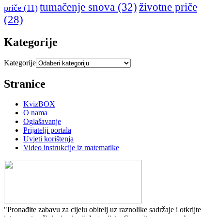
tumačenje snova
(32)
životne priče
priče
(11)
(28)
Kategorije
Kategorije
Stranice
KvizBOX
O nama
Oglašavanje
Prijatelji portala
Uvjeti korištenja
Video instrukcije iz matematike
"Pronađite zabavu za cijelu obitelj uz raznolike sadržaje i otkrijte