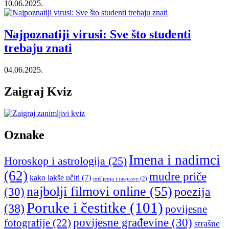
10.06.2025.
Najpoznatiji virusi: Sve što studenti
trebaju znati
04.06.2025.
Zaigraj Kviz
Oznake
Imena i nadimci
Horoskop i astrologija
(25)
(62)
mudre priče
kako lakše učiti
(7)
mišljenja i rasprave
(2)
najbolji filmovi online
(55)
poezija
(30)
Poruke i čestitke
(101)
(38)
povijesne
povijesne građevine
(30)
fotografije
(22)
strašne