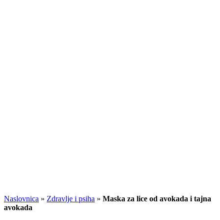
Naslovnica
»
Zdravlje i psiha
»
Maska za lice od avokada i tajna
avokada