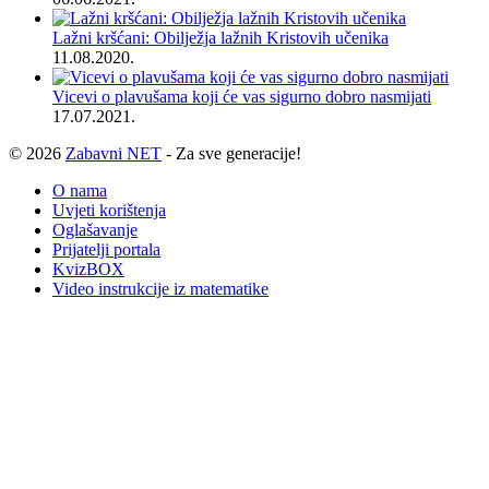
Lažni kršćani: Obilježja lažnih Kristovih učenika
11.08.2020.
Vicevi o plavušama koji će vas sigurno dobro nasmijati
17.07.2021.
© 2026
Zabavni NET
- Za sve generacije!
O nama
Uvjeti korištenja
Oglašavanje
Prijatelji portala
KvizBOX
Video instrukcije iz matematike