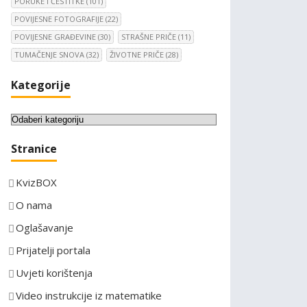
PORUKE I ČESTITKE
(101)
POVIJESNE FOTOGRAFIJE
(22)
POVIJESNE GRAĐEVINE
(30)
STRAŠNE PRIČE
(11)
TUMAČENJE SNOVA
(32)
ŽIVOTNE PRIČE
(28)
Kategorije
K
a
Stranice
t
e
KvizBOX
g
o
O nama
r
Oglašavanje
i
Prijatelji portala
j
e
Uvjeti korištenja
Video instrukcije iz matematike