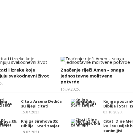
tati i izreke koje
Značenje riječi Amen – snaga
uju svakodnevni život
jednostavne molitvene
potvrde
5.
15.09.2025.
Citati Arsena Dedića
Knjiga postank
su lijepi citati
Biblija i Stari 
15.07.2023.
03.10.2020.
Knjiga Sirahova 35:
Citati Dine Mer
Biblija i Stari zavjet
koji su uvijek bi
zanimljivi
19.02.2021.