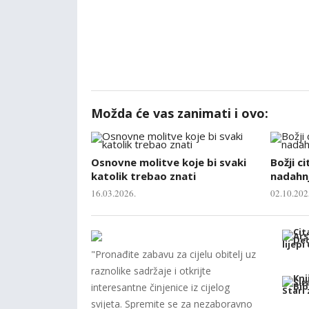
Možda će vas zanimati i ovo:
Osnovne molitve koje bi svaki
Božji ci
katolik trebao znati
nadahnj
16.03.2026.
02.10.202
"Pronađite zabavu za cijelu obitelj uz
raznolike sadržaje i otkrijte
interesantne činjenice iz cijelog
svijeta. Spremite se za nezaboravno