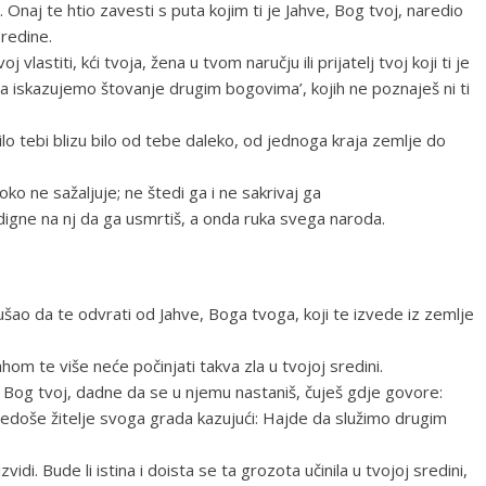
 Onaj te htio zavesti s puta kojim ti je Jahve, Bog tvoj, naredio
sredine.
oj vlastiti, kći tvoja, žena u tvom naručju ili prijatelj tvoj koji ti je
da iskazujemo štovanje drugim bogovima’, kojih ne poznaješ ni ti
o tebi blizu bilo od tebe daleko, od jednoga kraja zemlje do
oko ne sažaljuje; ne štedi ga i ne sakrivaj ga
 digne na nj da ga usmrtiš, a onda ruka svega naroda.
šao da te odvrati od Jahve, Boga tvoga, koji te izvede iz zemlje
ahom te više neće počinjati takva zla u tvojoj sredini.
 Bog tvoj, dadne da se u njemu nastaniš, čuješ gdje govore:
zavedoše žitelje svoga grada kazujući: Hajde da služimo drugim
zvidi. Bude li istina i doista se ta grozota učinila u tvojoj sredini,