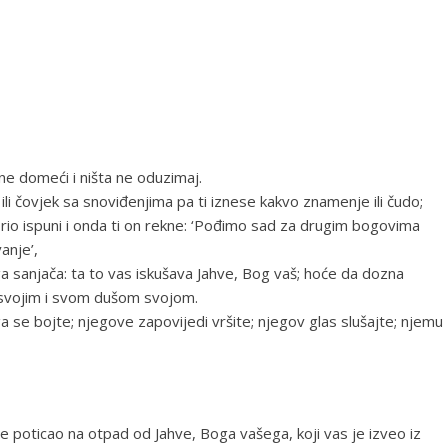
ne domeći i ništa ne oduzimaj.
 ili čovjek sa snoviđenjima pa ti iznese kakvo znamenje ili čudo;
vorio ispuni i onda ti on rekne: ‘Pođimo sad za drugim bogovima
anje’,
oga sanjača: ta to vas iskušava Jahve, Bog vaš; hoće da dozna
m svojim i svom dušom svojom.
 se bojte; njegove zapovijedi vršite; njegov glas slušajte; njemu
 je poticao na otpad od Jahve, Boga vašega, koji vas je izveo iz