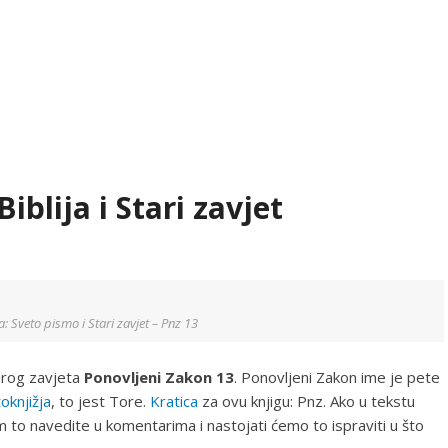
iblija i Stari zavjet
ija: Sveto pismo i Stari zavjet – Pnz 13
tarog zavjeta
Ponovljeni Zakon 13
. Ponovljeni Zakon ime je pete
oknjižja
, to jest Tore.
Kratica
za ovu knjigu: Pnz. Ako u tekstu
 to navedite u komentarima i nastojati ćemo to ispraviti u što