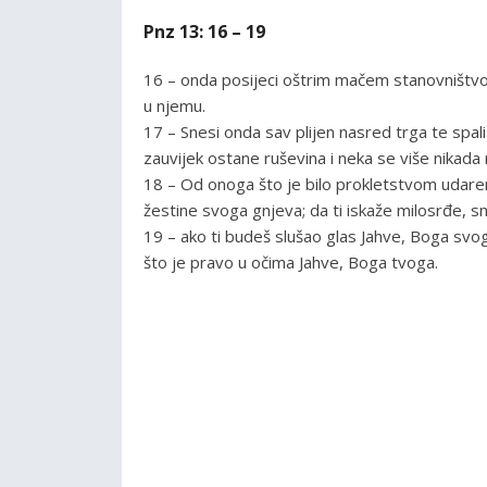
Pnz 13: 16 – 19
16 – onda posijeci oštrim mačem stanovništvo 
u njemu.
17 – Snesi onda sav plijen nasred trga te spal
zauvijek ostane ruševina i neka se više nikada 
18 – Od onoga što je bilo prokletstvom udaren
žestine svoga gnjeva; da ti iskaže milosrđe, sm
19 – ako ti budeš slušao glas Jahve, Boga svog
što je pravo u očima Jahve, Boga tvoga.