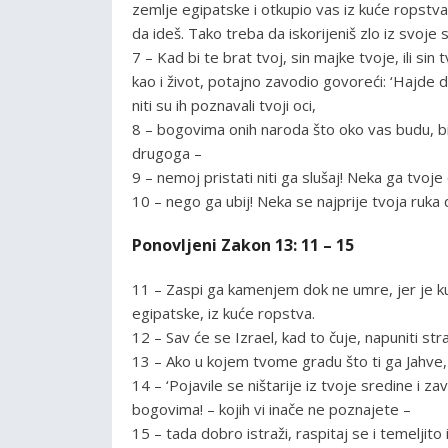
zemlje egipatske i otkupio vas iz kuće ropstva.
da ideš. Tako treba da iskorijeniš zlo iz svoje 
7 – Kad bi te brat tvoj, sin majke tvoje, ili sin tv
kao i život, potajno zavodio govoreći: ‘Hajde 
niti su ih poznavali tvoji oci,
8 – bogovima onih naroda što oko vas budu, bil
drugoga –
9 – nemoj pristati niti ga slušaj! Neka ga tvoje 
10 – nego ga ubij! Neka se najprije tvoja ruka
Ponovljeni Zakon 13: 11 – 15
11 – Zaspi ga kamenjem dok ne umre, jer je ku
egipatske, iz kuće ropstva.
12 – Sav će se Izrael, kad to čuje, napuniti str
13 – Ako u kojem tvome gradu što ti ga Jahve,
14 – ‘Pojavile se ništarije iz tvoje sredine i 
bogovima! – kojih vi inače ne poznajete –
15 – tada dobro istraži, raspitaj se i temeljito i