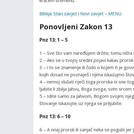
kraćem vremenu.
Biblija: Stari zavjet i Novi zavjet – MENU
Ponovljeni Zakon 13
Pnz 13: 1 – 5
1 – Sve što vam naređujem držite; tomu ništa 
2 – Ako se u tvojoj sredini pojavi kakav prorok
3 – i to se znamenje ili čudo o kojem ti je go
kojih dosad ne poznaješ i njima iskazujmo štov
4 – nemoj slušati riječi toga proroka ni sne t
ljubite li zbilja Jahvu, Boga svoga, svim srce
5 – Idite samo za Jahvom, Bogom svojim; njega
štovanje iskazujte; uz njega se priljubite.
Pnz 13: 6 – 10
6 – A onaj prorok ili sanjač neka se pogubi jer