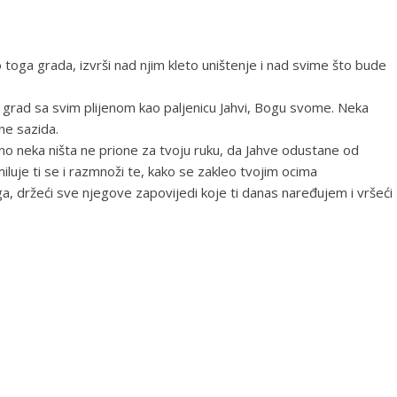
toga grada, izvrši nad njim kleto uništenje i nad svime što bude
i grad sa svim plijenom kao paljenicu Jahvi, Bogu svome. Neka
ne sazida.
o neka ništa ne prione za tvoju ruku, da Jahve odustane od
iluje ti se i razmnoži te, kako se zakleo tvojim ocima
a, držeći sve njegove zapovijedi koje ti danas naređujem i vršeći