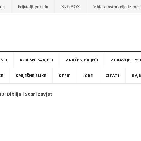
nje
Prijatelji portala
KvizBOX
Video instrukcije iz ma
STI
KORISNI SAVJETI
ZNAČENJE RIJEČI
ZDRAVLJE I PS
CE
SMIJEŠNE SLIKE
STRIP
IGRE
CITATI
BAJ
: Biblija i Stari zavjet