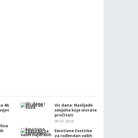
a 46:
Vic dana: Naslijeđe
zavjet
smijeha koje morate
pročitati
09.03.2019.
lina
li
Emotivne čestitke
za rođendan vaših