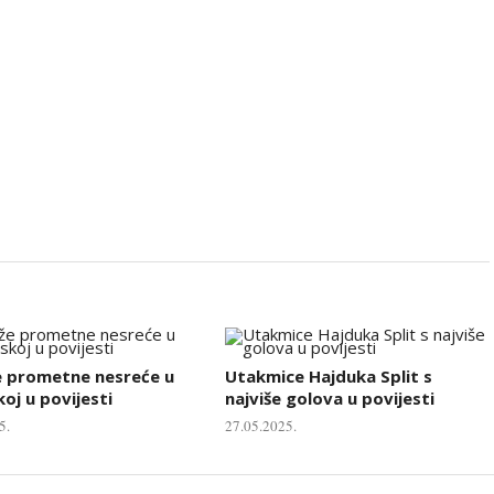
e prometne nesreće u
Utakmice Hajduka Split s
oj u povijesti
najviše golova u povijesti
5.
27.05.2025.