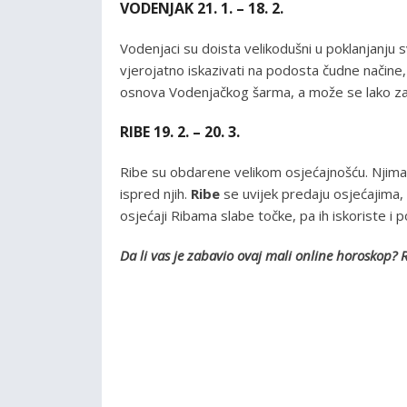
VODENJAK 21. 1. – 18. 2.
Vodenjaci su doista velikodušni u poklanjanju s
vjerojatno iskazivati na podosta čudne načine, 
osnova Vodenjačkog šarma, a može se lako zakl
RIBE 19. 2. – 20. 3.
Ribe su obdarene velikom osjećajnošću. Njima s
ispred njih.
Ribe
se uvijek predaju osjećajima, 
osjećaji Ribama slabe točke, pa ih iskoriste i p
Da li vas je zabavio ovaj mali online horoskop?