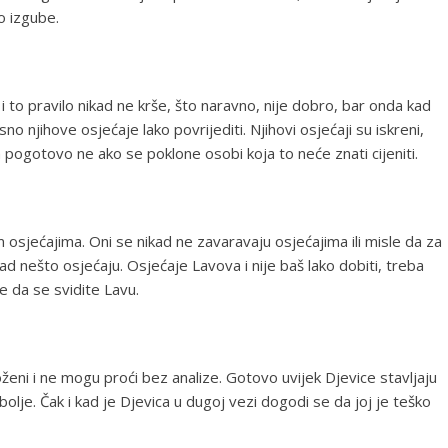
o izgube.
i to pravilo nikad ne krše, što naravno, nije dobro, bar onda kad
o njihove osjećaje lako povrijediti. Njihovi osjećaji su iskreni,
a pogotovo ne ako se poklone osobi koja to neće znati cijeniti.
 osjećajima. Oni se nikad ne zavaravaju osjećajima ili misle da za
d nešto osjećaju. Osjećaje Lavova i nije baš lako dobiti, treba
e da se svidite Lavu.
ženi i ne mogu proći bez analize. Gotovo uvijek Djevice stavljaju
bolje. Čak i kad je Djevica u dugoj vezi dogodi se da joj je teško