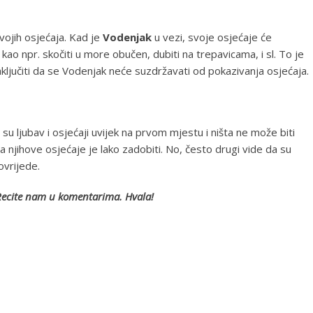
vojih osjećaja. Kad je
Vodenjak
u vezi, svoje osjećaje će
kao npr. skočiti u more obučen, dubiti na trepavicama, i sl. To je
jučiti da se Vodenjak neće suzdržavati od pokazivanja osjećaja.
u ljubav i osjećaji uvijek na prvom mjestu i ništa ne može biti
a njihove osjećaje je lako zadobiti. No, često drugi vide da su
ovrijede.
 Recite nam u komentarima. Hvala!