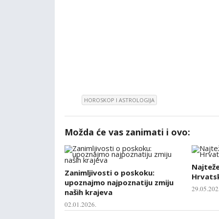
HOROSKOP I ASTROLOGIJA
Možda će vas zanimati i ovo:
Najtež
Zanimljivosti o poskoku:
Hrvatsk
upoznajmo najpoznatiju zmiju
29.05.202
naših krajeva
02.01.2026.