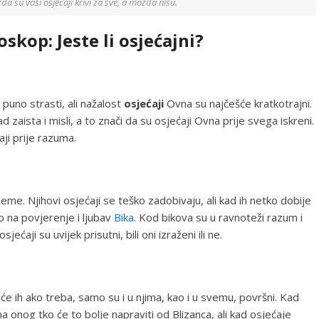
a su vaši osjećaji krivi za sve, a možda nisu.
skop: Jeste li osjećajni?
puno strasti, ali nažalost
osjećaji
Ovna su najčešće kratkotrajni.
 zaista i misli, a to znači da su osjećaji Ovna prije svega iskreni.
ji prije razuma.
jeme. Njihovi osjećaji se teško zadobivaju, ali kad ih netko dobije
o na povjerenje i ljubav
Bika
. Kod bikova su u ravnoteži razum i
ećaji su uvijek prisutni, bili oni izraženi ili ne.
će ih ako treba, samo su i u njima, kao i u svemu, površni. Kad
ma onog tko će to bolje napraviti od Blizanca, ali kad osjećaje