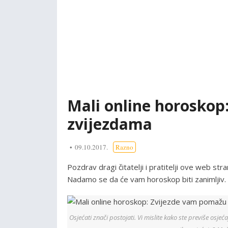
Mali online horoskop:
zvijezdama
09.10.2017.
Razno
Pozdrav dragi čitatelji i pratitelji ove web st
Nadamo se da će vam horoskop biti zanimljiv.
Osjećati znači postojati. Vi mislite kako ste previše osjeća