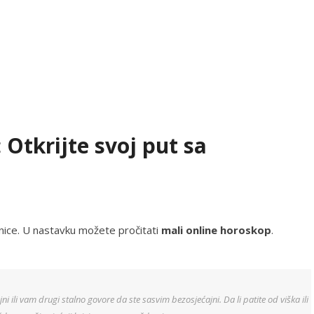
 Otkrijte svoj put sa
ranice. U nastavku možete pročitati
mali online horoskop
.
jni ili vam drugi stalno govore da ste sasvim bezosjećajni. Da li patite od viška ili