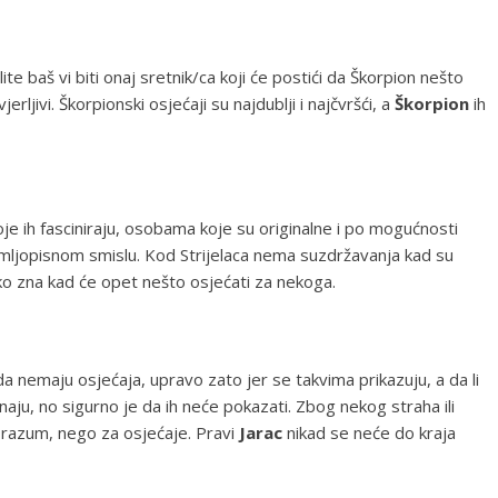
te baš vi biti onaj sretnik/ca koji će postići da Škorpion nešto
erljivi. Škorpionski osjećaji su najdublji i najčvršći, a
Škorpion
ih
oje ih fasciniraju, osobama koje su originalne i po mogućnosti
emljopisnom smislu. Kod Strijelaca nema suzdržavanja kad su
tko zna kad će opet nešto osjećati za nekoga.
a nemaju osjećaja, upravo zato jer se takvima prikazuju, a da li
znaju, no sigurno je da ih neće pokazati. Zbog nekog straha ili
za razum, nego za osjećaje. Pravi
Jarac
nikad se neće do kraja