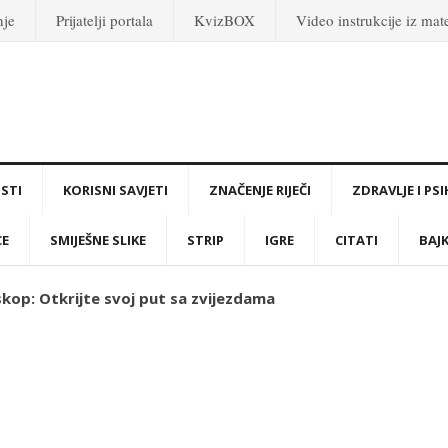
nje
Prijatelji portala
KvizBOX
Video instrukcije iz ma
STI
KORISNI SAVJETI
ZNAČENJE RIJEČI
ZDRAVLJE I PS
CE
SMIJEŠNE SLIKE
STRIP
IGRE
CITATI
BAJ
skop: Otkrijte svoj put sa zvijezdama