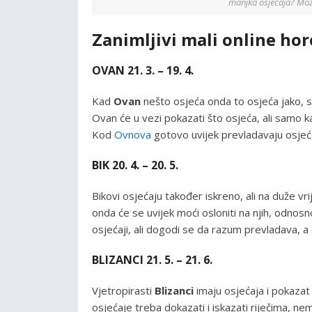
manjka osjećaja? Možd
Zanimljivi mali online horo
OVAN 21. 3. – 19. 4.
Kad
Ovan
nešto osjeća onda to osjeća jako, s 
Ovan će u vezi pokazati što osjeća, ali samo kad
Kod
Ovnova
gotovo uvijek prevladavaju osjeća
BIK 20. 4. – 20. 5.
Bikovi osjećaju također iskreno, ali na duže vri
onda će se uvijek moći osloniti na njih, odnosn
osjećaji, ali dogodi se da razum prevladava, a osj
BLIZANCI 21. 5. – 21. 6.
Vjetropirasti
Blizanci
imaju osjećaja i pokazat 
osjećaje treba dokazati i iskazati riječima, ne