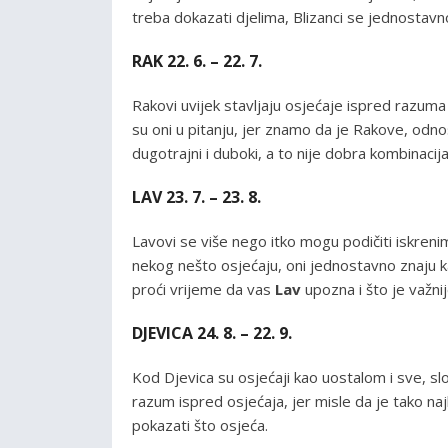
treba dokazati djelima, Blizanci se jednostavn
RAK 22. 6. – 22. 7.
Rakovi uvijek stavljaju osjećaje ispred razuma 
su oni u pitanju, jer znamo da je Rakove, odnosn
dugotrajni i duboki, a to nije dobra kombinacij
LAV 23. 7. – 23. 8.
Lavovi se više nego itko mogu podičiti iskrenim
nekog nešto osjećaju, oni jednostavno znaju ka
proći vrijeme da vas
Lav
upozna i što je važnij
DJEVICA 24. 8. – 22. 9.
Kod Djevica su osjećaji kao uostalom i sve, slo
razum ispred osjećaja, jer misle da je tako naj
pokazati što osjeća.