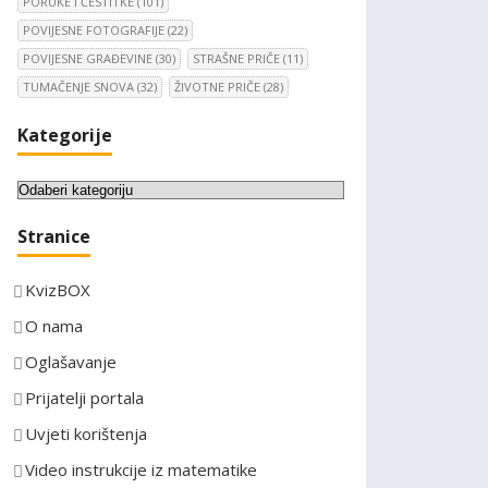
PORUKE I ČESTITKE
(101)
POVIJESNE FOTOGRAFIJE
(22)
POVIJESNE GRAĐEVINE
(30)
STRAŠNE PRIČE
(11)
TUMAČENJE SNOVA
(32)
ŽIVOTNE PRIČE
(28)
Kategorije
K
a
Stranice
t
e
KvizBOX
g
o
O nama
r
Oglašavanje
i
Prijatelji portala
j
e
Uvjeti korištenja
Video instrukcije iz matematike