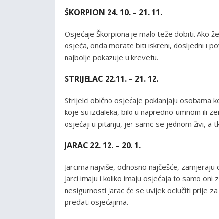
ŠKORPION 24. 10. – 21. 11.
Osjećaje Škorpiona je malo teže dobiti. Ako želi
osjeća, onda morate biti iskreni, dosljedni i povj
najbolje pokazuje u krevetu.
STRIJELAC 22.11. – 21. 12.
Strijelci obično osjećaje poklanjaju osobama k
koje su izdaleka, bilo u napredno-umnom ili z
osjećaji u pitanju, jer samo se jednom živi, a 
JARAC 22. 12. – 20. 1.
Jarcima najviše, odnosno najčešće, zamjeraju d
Jarci imaju i koliko imaju osjećaja to samo oni 
nesigurnosti Jarac će se uvijek odlučiti prije 
predati osjećajima.