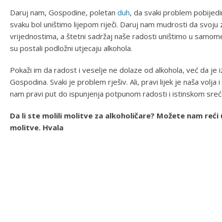
Daruj nam, Gospodine, poletan
duh
, da svaki problem pobijed
svaku bol uništimo lijepom riječi. Daruj nam mudrosti da svoj
vrijednostima, a štetni sadržaj naše radosti uništimo u samom
su postali podložni utjecaju alkohola.
Pokaži im da radost i veselje ne dolaze od alkohola, već da je i
Gospodina. Svaki je problem rješiv. Ali, pravi lijek je naša volja 
nam pravi put do ispunjenja potpunom radosti i istinskom sr
Da li ste molili molitve za alkoholičare? Možete nam reć
molitve. Hvala