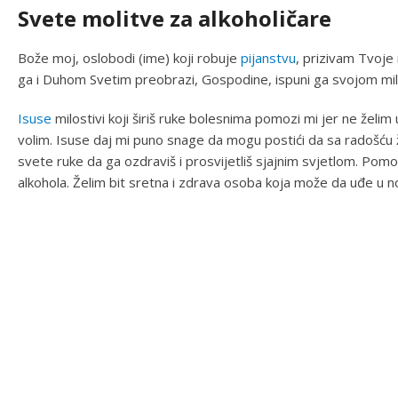
Svete molitve za alkoholičare
Bože moj, oslobodi (ime) koji robuje
pijanstvu
, prizivam Tvoje
ga i Duhom Svetim preobrazi, Gospodine, ispuni ga svojom m
Isuse
milostivi koji širiš ruke bolesnima pomozi mi jer ne želim umr
volim. Isuse daj mi puno snage da mogu postići da sa radošću ž
svete ruke da ga ozdraviš i prosvijetliš sjajnim svjetlom. Pom
alkohola. Želim bit sretna i zdrava osoba koja može da uđe u nov