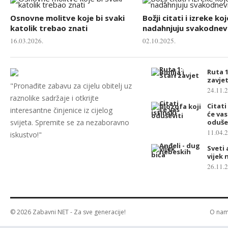
Osnovne molitve koje bi svaki
Božji citati i izreke koj
katolik trebao znati
nadahnjuju svakodnevn
16.03.2026.
02.10.2025.
Ruta 1:
zavje
"Pronađite zabavu za cijelu obitelj uz
24.11.
raznolike sadržaje i otkrijte
Citati
interesantne činjenice iz cijelog
će vas
svijeta. Spremite se za nezaboravno
oduše
11.04.
iskustvo!"
Sveti 
vijek 
26.11.
© 2026
Zabavni NET
- Za sve generacije!
O na