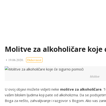
Molitve za alkoholičare koje
19.06.2020.
Duhovnost
Molitve
U ovoj objavi možete vidjeti neke
molitve za alkoholičare
. 
vašim bliskim ljudima koji pate od alkoholizma. Da se podsjeti
Boga za nešto, zahvaljivanje i razgovor s Bogom. Ako vas zan