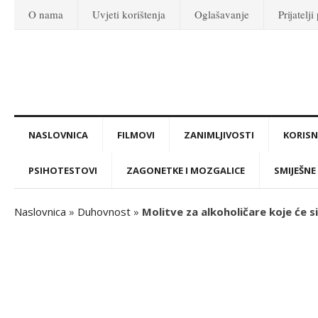
O nama
Uvjeti korištenja
Oglašavanje
Prijatelji
NASLOVNICA
FILMOVI
ZANIMLJIVOSTI
KORISNI
PSIHOTESTOVI
ZAGONETKE I MOZGALICE
SMIJEŠNE 
Naslovnica
»
Duhovnost
»
Molitve za alkoholičare koje će 