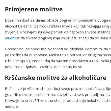
Primjerene molitve
Bože, mladost se danas okreće pogrešnim ponudama ovoga sv
Alkohol tjelesno i psihički uništava mlade koji tek razvijaju svoj
življenja. Prosvijetli njihove pameti da napokon shvate štetno
mudrost
da shvate pogibelj koja im prijeti i snagu da se svim
Gospodine, oslobodi me ovisnosti od alkohola. Pomozi mi da s
pogreške i da ih ispravim. Molim te za oprost jer drugima nan
ti budi moja sigurnost i daj da sav mir pronalazim u tebi. Nek
povjerenje i ljubav… Ozdravi me i smiluj mi se.
Kršćanske molitve za alkoholičare
Bože, sve je više mladih ljudi koji svoju prazninu pokušavaju lije
govoriti o svojim problemima, savjetovati se s prijateljima i svoj
Kakva je to sreća? Trenutno stanje radosti koje nekoliko sati k
nestaje.