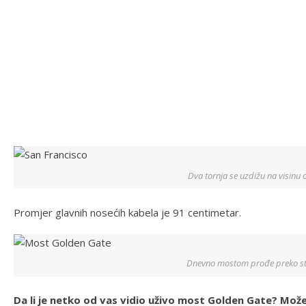
Dva tornja se uzdižu na visinu
Promjer glavnih nosećih kabela je 91 centimetar.
Dnevno mostom prođe preko sto
Da li je netko od vas vidio uživo most Golden Gate? Mo