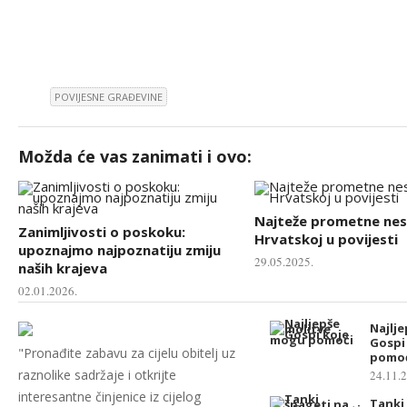
POVIJESNE GRAĐEVINE
Možda će vas zanimati i ovo:
Najteže prometne nes
Zanimljivosti o poskoku:
Hrvatskoj u povijesti
upoznajmo najpoznatiju zmiju
29.05.2025.
naših krajeva
02.01.2026.
Najlje
Gospi
"Pronađite zabavu za cijelu obitelj uz
pomo
raznolike sadržaje i otkrijte
24.11.
interesantne činjenice iz cijelog
Tanki