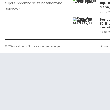
svijeta. Spremite se za nezaboravno
ulju: 
slana 
iskustvo!"
29.12.
Ponov
30: Bib
zavje
22.01.
© 2026
Zabavni NET
- Za sve generacije!
O na