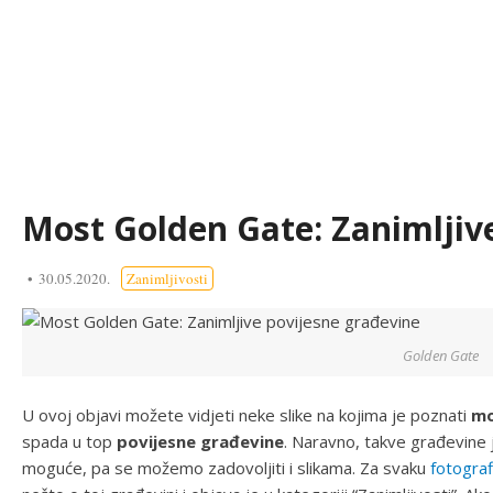
Most Golden Gate: Zanimljiv
30.05.2020.
Zanimljivosti
Golden Gate
U ovoj objavi možete vidjeti neke slike na kojima je poznati
mo
spada u top
povijesne građevine
. Naravno, takve građevine j
moguće, pa se možemo zadovoljiti i slikama. Za svaku
fotograf