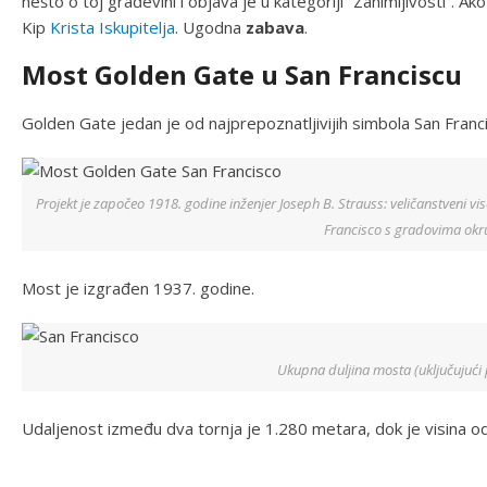
nešto o toj građevini i objava je u kategoriji “Zanimljivosti”. A
Kip
Krista Iskupitelja
. Ugodna
zabava
.
Most Golden Gate u San Franciscu
Golden Gate jedan je od najprepoznatljivijih simbola San Franci
Projekt je započeo 1918. godine inženjer Joseph B. Strauss: veličanstveni vise
Francisco s gradovima okr
Most je izgrađen 1937. godine.
Ukupna duljina mosta (uključujući 
Udaljenost između dva tornja je 1.280 metara, dok je visina 