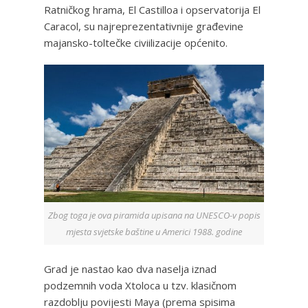
Ratničkog hrama, El Castilloa i opservatorija El
Caracol, su najreprezentativnije građevine
majansko-toltečke civiilizacije općenito.
Zbog toga je ova piramida upisana na UNESCO-v popis
mjesta svjetske baštine u Americi 1988. godine
Grad je nastao kao dva naselja iznad
podzemnih voda Xtoloca u tzv. klasičnom
razdoblju povijesti Maya (prema spisima