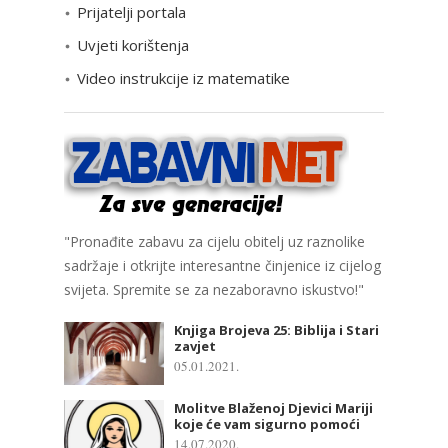
Prijatelji portala
j
e
Uvjeti korištenja
Video instrukcije iz matematike
"Pronađite zabavu za cijelu obitelj uz raznolike
sadržaje i otkrijte interesantne činjenice iz cijelog
svijeta. Spremite se za nezaboravno iskustvo!"
Knjiga Brojeva 25: Biblija i Stari
zavjet
05.01.2021.
Molitve Blaženoj Djevici Mariji
koje će vam sigurno pomoći
14.07.2020.