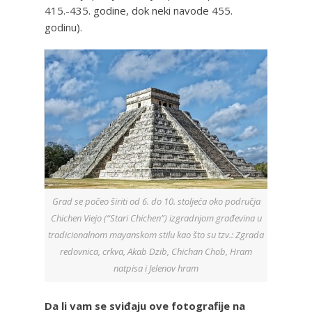
415.-435. godine, dok neki navode 455.
godinu).
Grad se počeo širiti od 6. do 10. stoljeća oko područja
Chichen Viejo (“Stari Chichen”) izgradnjom građevina u
tradicionalnom mayanskom stilu kao što su tzv.: Zgrada
redovnica, crkva, Akab Dzib, Chichan Chob, Hram
natpisa i Jelenov hram
Da li vam se sviđaju ove fotografije na