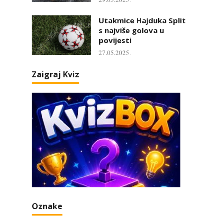
Utakmice Hajduka Split
s najviše golova u
povijesti
27.05.2025.
Zaigraj Kviz
Oznake