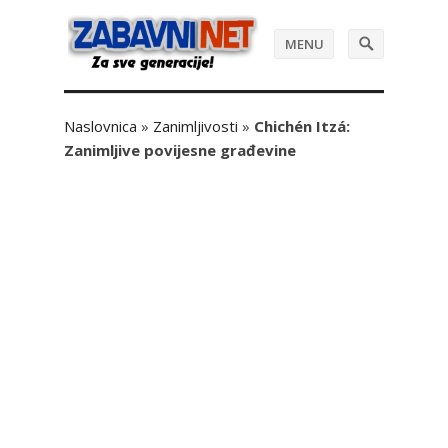
MENU
Naslovnica
»
Zanimljivosti
»
Chichén Itzá:
Zanimljive povijesne građevine