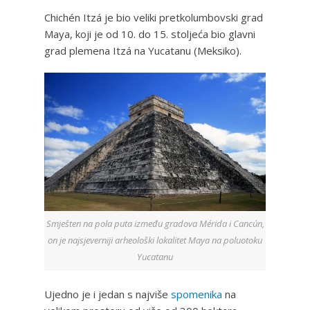
Chichén Itzá je bio veliki pretkolumbovski grad
Maya, koji je od 10. do 15. stoljeća bio glavni
grad plemena Itzá na Yucatanu (Meksiko).
Smješten na pola puta između gradova Mérida i Cancún,
on je najsjeverniji arheološki lokalitet Maya na poluotoku
Yucatanu
Ujedno je i jedan s najviše
spomenika
na