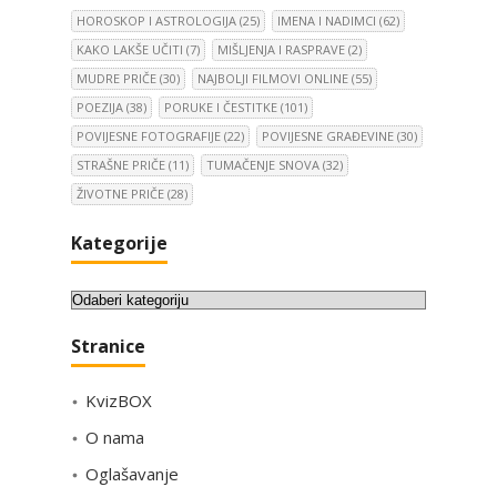
HOROSKOP I ASTROLOGIJA
(25)
IMENA I NADIMCI
(62)
KAKO LAKŠE UČITI
(7)
MIŠLJENJA I RASPRAVE
(2)
MUDRE PRIČE
(30)
NAJBOLJI FILMOVI ONLINE
(55)
POEZIJA
(38)
PORUKE I ČESTITKE
(101)
POVIJESNE FOTOGRAFIJE
(22)
POVIJESNE GRAĐEVINE
(30)
STRAŠNE PRIČE
(11)
TUMAČENJE SNOVA
(32)
ŽIVOTNE PRIČE
(28)
Kategorije
K
a
Stranice
t
e
KvizBOX
g
o
O nama
r
Oglašavanje
i