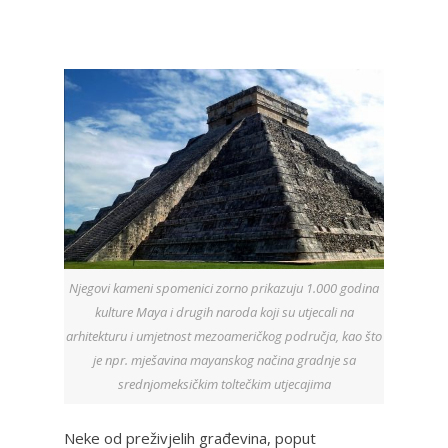
Njegovi kameni spomenici zorno prikazuju 1.000 godina
kulture Maya i drugih naroda koji su utjecali na
arhitekturu i umjetnost mezoameričkog područja, kao što
je npr. mješavina mayanskog načina gradnje sa
srednjomeksičkim toltečkim utjecajima
Neke od preživjelih građevina, poput