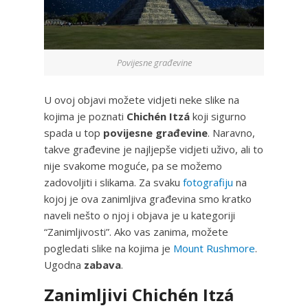
Povijesne građevine
U ovoj objavi možete vidjeti neke slike na
kojima je poznati
Chichén Itzá
koji sigurno
spada u top
povijesne građevine
. Naravno,
takve građevine je najljepše vidjeti uživo, ali to
nije svakome moguće, pa se možemo
zadovoljiti i slikama. Za svaku
fotografiju
na
kojoj je ova zanimljiva građevina smo kratko
naveli nešto o njoj i objava je u kategoriji
“Zanimljivosti”. Ako vas zanima, možete
pogledati slike na kojima je
Mount Rushmore
.
Ugodna
zabava
.
Zanimljivi Chichén Itzá