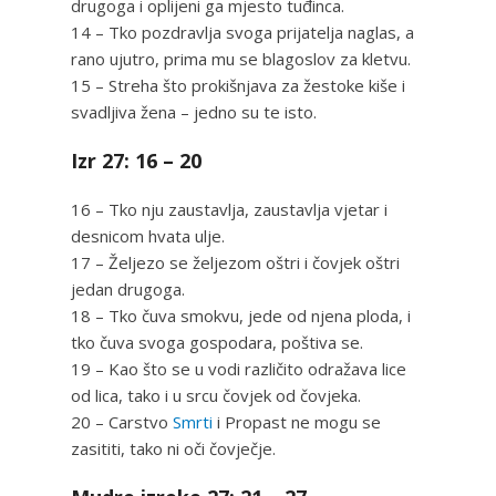
drugoga i oplijeni ga mjesto tuđinca.
14 – Tko pozdravlja svoga prijatelja naglas, a
rano ujutro, prima mu se blagoslov za kletvu.
15 – Streha što prokišnjava za žestoke kiše i
svadljiva žena – jedno su te isto.
Izr 27: 16 – 20
16 – Tko nju zaustavlja, zaustavlja vjetar i
desnicom hvata ulje.
17 – Željezo se željezom oštri i čovjek oštri
jedan drugoga.
18 – Tko čuva smokvu, jede od njena ploda, i
tko čuva svoga gospodara, poštiva se.
19 – Kao što se u vodi različito odražava lice
od lica, tako i u srcu čovjek od čovjeka.
20 – Carstvo
Smrti
i Propast ne mogu se
zasititi, tako ni oči čovječje.