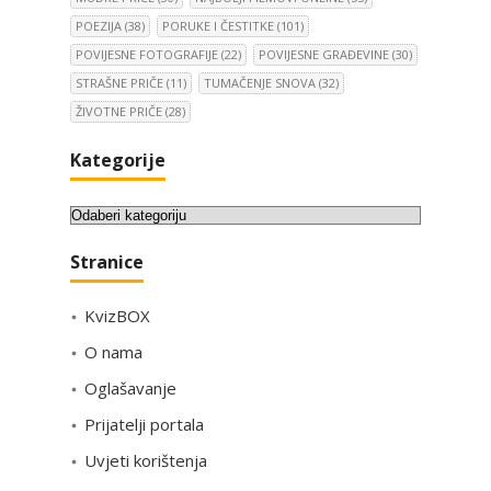
POEZIJA
(38)
PORUKE I ČESTITKE
(101)
POVIJESNE FOTOGRAFIJE
(22)
POVIJESNE GRAĐEVINE
(30)
STRAŠNE PRIČE
(11)
TUMAČENJE SNOVA
(32)
ŽIVOTNE PRIČE
(28)
Kategorije
K
a
Stranice
t
e
KvizBOX
g
o
O nama
r
Oglašavanje
i
Prijatelji portala
j
e
Uvjeti korištenja