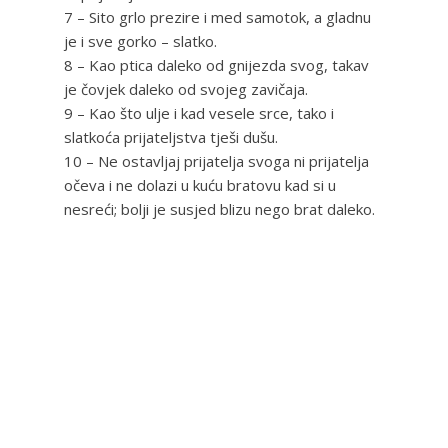
7 – Sito grlo prezire i med samotok, a gladnu
je i sve gorko – slatko.
8 – Kao ptica daleko od gnijezda svog, takav
je čovjek daleko od svojeg zavičaja.
9 – Kao što ulje i kad vesele srce, tako i
slatkoća prijateljstva tješi dušu.
10 – Ne ostavljaj prijatelja svoga ni prijatelja
očeva i ne dolazi u kuću bratovu kad si u
nesreći; bolji je susjed blizu nego brat daleko.