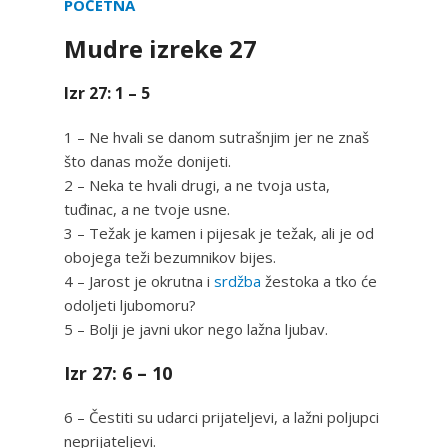
POČETNA
Mudre izreke 27
Izr 27: 1 – 5
1 – Ne hvali se danom sutrašnjim jer ne znaš
što danas može donijeti.
2 – Neka te hvali drugi, a ne tvoja usta,
tuđinac, a ne tvoje usne.
3 – Težak je kamen i pijesak je težak, ali je od
obojega teži bezumnikov bijes.
4 – Jarost je okrutna i
srdžba
žestoka a tko će
odoljeti ljubomoru?
5 – Bolji je javni ukor nego lažna ljubav.
Izr 27: 6 – 10
6 – Čestiti su udarci prijateljevi, a lažni poljupci
neprijateljevi.