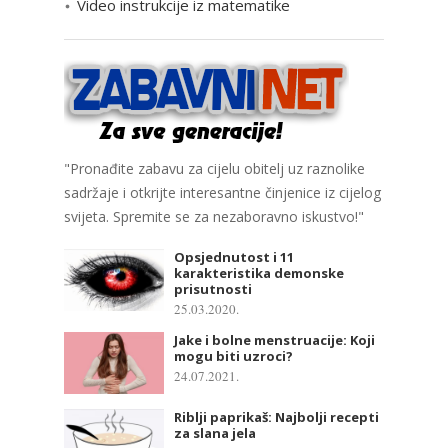
Video instrukcije iz matematike
"Pronađite zabavu za cijelu obitelj uz raznolike
sadržaje i otkrijte interesantne činjenice iz cijelog
svijeta. Spremite se za nezaboravno iskustvo!"
Opsjednutost i 11
karakteristika demonske
prisutnosti
25.03.2020.
Jake i bolne menstruacije: Koji
mogu biti uzroci?
24.07.2021.
Riblji paprikaš: Najbolji recepti
za slana jela