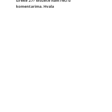
izreke 27? Možete nam reći u
komentarima. Hvala