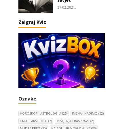
27.02.2021.
Zaigraj Kviz
Oznake
HOROSKOP I ASTROLOGIJA
(25)
IMENA I NADIMCI
(62)
KAKO LAKŠE UČITI
(7)
MIŠLJENJA I RASPRAVE
(2)
MUDRE PRIČE
(30)
NAJBOLJI FILMOVI ONLINE
(55)