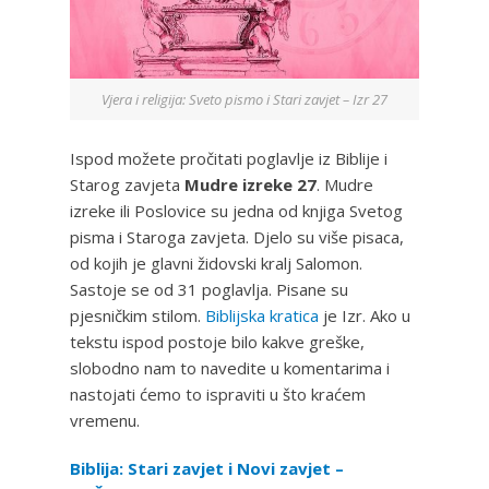
Vjera i religija: Sveto pismo i Stari zavjet – Izr 27
Ispod možete pročitati poglavlje iz Biblije i
Starog zavjeta
Mudre izreke 27
. Mudre
izreke ili Poslovice su jedna od knjiga Svetog
pisma i Staroga zavjeta. Djelo su više pisaca,
od kojih je glavni židovski kralj Salomon.
Sastoje se od 31 poglavlja. Pisane su
pjesničkim stilom.
Biblijska kratica
je Izr. Ako u
tekstu ispod postoje bilo kakve greške,
slobodno nam to navedite u komentarima i
nastojati ćemo to ispraviti u što kraćem
vremenu.
Biblija: Stari zavjet i Novi zavjet –