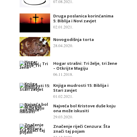
07.08.2021.
Druga poslanica korinćanima
5: Biblija i Novi zavjet
02.01.2021.
Novogodišnja torta
28.04.2020.
Hogar strašni: Tri želje, tri žene
– Otkrijte Magiju
06.11.2018.
Knjiga mudrosti 15: Biblija i
Stari zavjet
01.02.2021.
Najveća bol Kristove duše koju
ona može iskusiti
29.03.2020.
Značenje riječi Cenzura: Šta
znači taj pojam