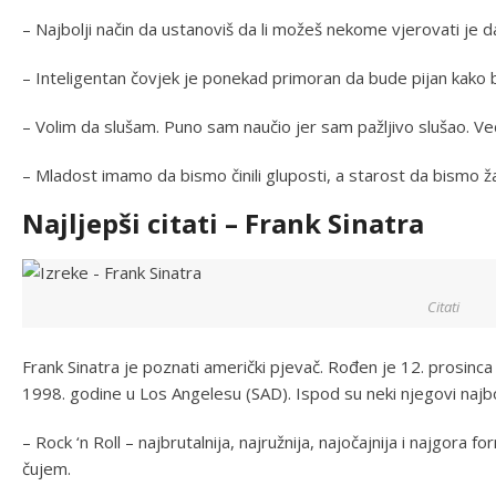
– Najbolji način da ustanoviš da li možeš nekome vjerovati je 
– Inteligentan čovjek je ponekad primoran da bude pijan kako 
– Volim da slušam. Puno sam naučio jer sam pažljivo slušao. Veći
– Mladost imamo da bismo činili gluposti, a starost da bismo žal
Najljepši citati – Frank Sinatra
Citati
Frank Sinatra je poznati američki pjevač. Rođen je 12. prosinc
1998. godine u Los Angelesu (SAD). Ispod su neki njegovi najbolj
– Rock ‘n Roll – najbrutalnija, najružnija, najočajnija i najgora
čujem.