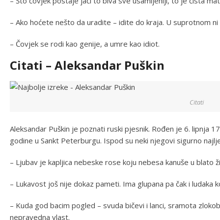
– Što čovjek postaje jači to biva sve usamljeniji, to je čista ma
– Ako hoćete nešto da uradite – idite do kraja. U suprotnom ni 
– Čovjek se rodi kao genije, a umre kao idiot.
Citati – Aleksandar Puškin
Citati
Aleksandar Puškin je poznati ruski pjesnik. Rođen je 6. lipnja 
godine u Sankt Peterburgu. Ispod su neki njegovi sigurno najljep
– Ljubav je kapljica nebeske rose koju nebesa kanuše u blato 
– Lukavost još nije dokaz pameti. Ima glupana pa čak i ludaka ko
– Kuda god bacim pogled – svuda bičevi i lanci, sramota zlok
nepravedna vlast.