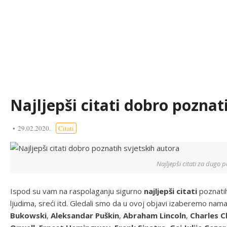
Najljepši citati dobro poznat
29.02.2020.
Citati
Najljepši citati za dugo 
Ispod su vam na raspolaganju sigurno
najljepši citati
poznati
ljudima, sreći itd. Gledali smo da u ovoj objavi izaberemo nama
Bukowski
,
Aleksandar Puškin
,
Abraham Lincoln
,
Charles C