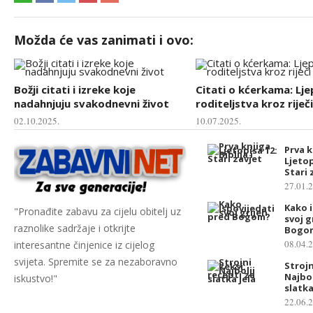
Možda će vas zanimati i ovo:
Božji citati i izreke koje
Citati o kćerkama: Lj
nadahnjuju svakodnevni život
roditeljstva kroz riječi
02.10.2025.
10.07.2025.
Prva k
Ljetop
Stari 
27.01.
Kako i
"Pronađite zabavu za cijelu obitelj uz
svoj g
raznolike sadržaje i otkrijte
Bogo
08.04.
interesantne činjenice iz cijelog
svijeta. Spremite se za nezaboravno
Strojn
Najbol
iskustvo!"
slatka
22.06.