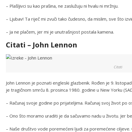
– Plašljivci su kao prašina, ne zaslužuju ni hvalu ni mržnju.
– Ljubav! Ta riječ mi zvuči tako čudesno, da mislim, sve što izvi
– Ja ne plačem, jer mi je unutrašnjost postala kamena.
Citati – John Lennon
Citati
John Lennon je poznati engleski glazbenik. Rođen je 9. listopa
je tragičnom smrću 8. prosinca 1980. godine u New Yorku (SAD). 
– Računaj svoje godine po prijateljima. Računaj svoj život po
– Ono što moramo uraditi je da sačuvamo nadu u životu. Jer b
– Naše društvo vode poremećeni ljudi za poremećene ciljeve. Č