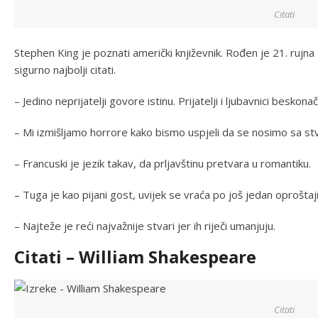
Citati
Stephen King je poznati američki književnik. Rođen je 21. rujn
sigurno najbolji citati.
– Jedino neprijatelji govore istinu. Prijatelji i ljubavnici besko
– Mi izmišljamo horrore kako bismo uspjeli da se nosimo sa st
– Francuski je jezik takav, da prljavštinu pretvara u romantiku.
– Tuga je kao pijani gost, uvijek se vraća po još jedan oproštajn
– Najteže je reći najvažnije stvari jer ih riječi umanjuju.
Citati – William Shakespeare
Citati