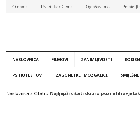
O nama
Uvjeti korištenja
Oglašavanje
Prijatelji
NASLOVNICA
FILMOVI
ZANIMLJIVOSTI
KORISNI
PSIHOTESTOVI
ZAGONETKE I MOZGALICE
SMIJEŠNE 
Naslovnica
»
Citati
»
Najljepši citati dobro poznatih svjets