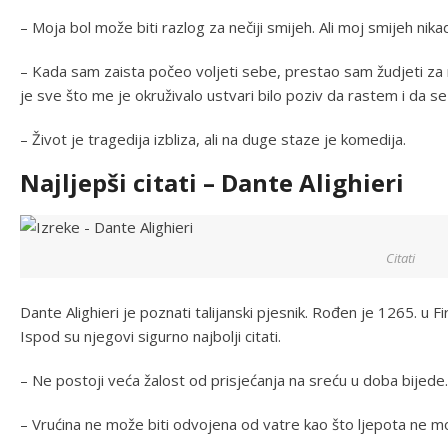
– Moja bol može biti razlog za nečiji smijeh. Ali moj smijeh nikad
– Kada sam zaista počeo voljeti sebe, prestao sam žudjeti za
je sve što me je okruživalo ustvari bilo poziv da rastem i da s
– Život je tragedija izbliza, ali na duge staze je komedija.
Najljepši citati – Dante Alighieri
Citati
Dante Alighieri je poznati talijanski pjesnik. Rođen je 1265. u Fire
Ispod su njegovi sigurno najbolji citati.
– Ne postoji veća žalost od prisjećanja na sreću u doba bijede.
– Vrućina ne može biti odvojena od vatre kao što ljepota ne mo