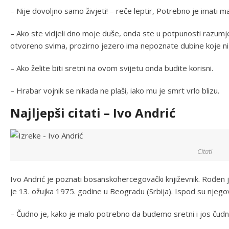
– Nije dovoljno samo živjeti! – reče leptir, Potrebno je imati m
– Ako ste vidjeli dno moje duše, onda ste u potpunosti razumjeli
otvoreno svima, prozirno jezero ima nepoznate dubine koje ni 
– Ako želite biti sretni na ovom svijetu onda budite korisni.
– Hrabar vojnik se nikada ne plaši, iako mu je smrt vrlo blizu.
Najljepši citati – Ivo Andrić
Citati
Ivo Andrić je poznati bosanskohercegovački književnik. Rođen j
je 13. ožujka 1975. godine u Beogradu (Srbija). Ispod su njegovi 
– Čudno je, kako je malo potrebno da budemo sretni i jos čudn