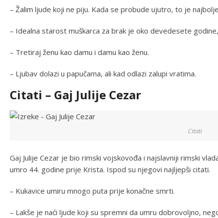
– Žalim ljude koji ne piju. Kada se probude ujutro, to je najbolje
– Idealna starost muškarca za brak je oko devedesete godine, 
– Tretiraj ženu kao damu i damu kao ženu.
– Ljubav dolazi u papučama, ali kad odlazi zalupi vratima.
Citati – Gaj Julije Cezar
Citati
Gaj Julije Cezar je bio rimski vojskovođa i najslavniji rimski vla
umro 44. godine prije Krista. Ispod su njegovi najljepši citati.
– Kukavice umiru mnogo puta prije konačne smrti.
– Lakše je naći ljude koji su spremni da umru dobrovoljno, nego