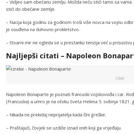
– Vidjeo sam obećanu zemlju. Možda neću stići tamo sa vama. A
stići do obećane zemlje.
– Nacija koja godinu za godinom troši više novca na vojnu od
je osuđena na duhovno prokletstvo.
– Stvarni mir ne ogleda se u prestanku tenzija već u prisustvu
Najljepši citati – Napoleon Bonapar
Citati
Napoleon Bonaparte je poznati francuski vojskovođa i car. Rođ
(Francuska) a umro je na otoku Sveta Helena 5. svibnja 1821. god
– Nikada ne prekidaj neprijatelja kada čini greške.
– Praštajući, čovjek se uzdiže iznad onih koji ga vrijeđaju.