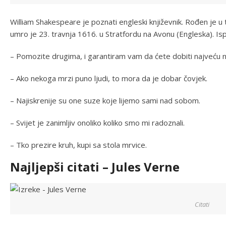
William Shakespeare je poznati engleski književnik. Rođen je u
umro je 23. travnja 1616. u Stratfordu na Avonu (Engleska). Ispo
– Pomozite drugima, i garantiram vam da ćete dobiti najveću n
– Ako nekoga mrzi puno ljudi, to mora da je dobar čovjek.
– Najiskrenije su one suze koje lijemo sami nad sobom.
– Svijet je zanimljiv onoliko koliko smo mi radoznali.
– Tko prezire kruh, kupi sa stola mrvice.
Najljepši citati – Jules Verne
Citati