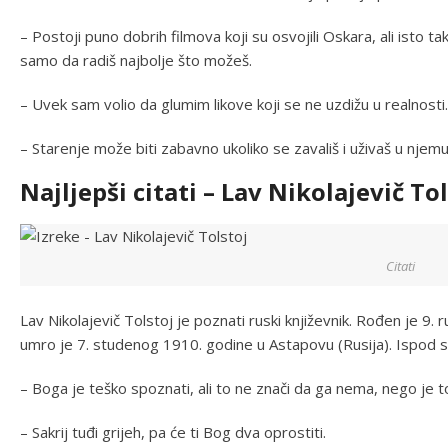
– Postoji puno dobrih filmova koji su osvojili Oskara, ali isto ta
samo da radiš najbolje što možeš.
– Uvek sam volio da glumim likove koji se ne uzdižu u realnosti.
– Starenje može biti zabavno ukoliko se zavališ i uživaš u njemu
Najljepši citati – Lav Nikolajevič To
Citati
Lav Nikolajevič Tolstoj je poznati ruski književnik. Rođen je 9. r
umro je 7. studenog 1910. godine u Astapovu (Rusija). Ispod su 
– Boga je teško spoznati, ali to ne znači da ga nema, nego je t
– Sakrij tuđi grijeh, pa će ti Bog dva oprostiti.