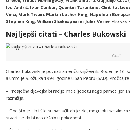
Orwell
,
Ernest Hemingway
,
Frank Sinatra
,
Gaj Julije Cezar
Ivo Andrić
,
Ivan Cankar
,
Quentin Tarantino
,
Clint Eastwo
Vinci
,
Mark Twain
,
Martin Luther King
,
Napoleon Bonapa
Stephen King
,
William Shakespeare
i
Jules Verne
. Ako vas 
Najljepši citati – Charles Bukowski
Citati
Charles Bukowski je poznati američki književnik. Rođen je 16.
a umro je 9. ožujka 1994. godine u San Pedru (SAD). Pročitajte
– Prosječna djevojka bi radije imala ljepotu nego pamet, jer z
razmišlja.
– Ono što je zlo i što su nas učili da je zlo, mogu biti sasvim r
stvari zle da bi nas držalo u pokornosti.