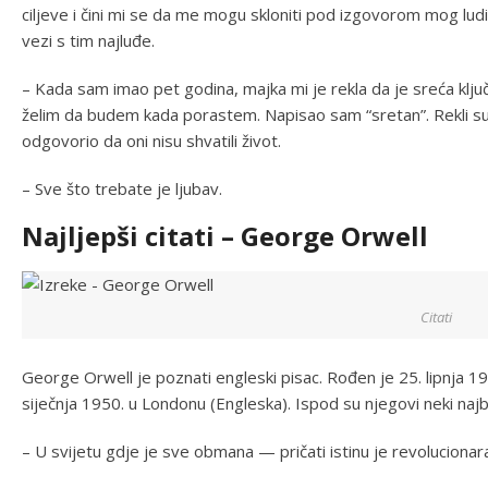
ciljeve i čini mi se da me mogu skloniti pod izgovorom mog ludi
vezi s tim najluđe.
– Kada sam imao pet godina, majka mi je rekla da je sreća ključ
želim da budem kada porastem. Napisao sam “sretan”. Rekli su
odgovorio da oni nisu shvatili život.
– Sve što trebate je ljubav.
Najljepši citati – George Orwell
Citati
George Orwell je poznati engleski pisac. Rođen je 25. lipnja 19
siječnja 1950. u Londonu (Engleska). Ispod su njegovi neki najbol
– U svijetu gdje je sve obmana — pričati istinu je revolucionara