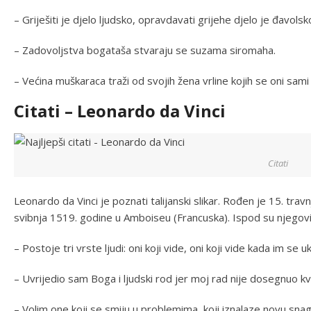
– Griješiti je djelo ljudsko, opravdavati grijehe djelo je đavolsk
– Zadovoljstva bogataša stvaraju se suzama siromaha.
– Većina muškaraca traži od svojih žena vrline kojih se oni sami
Citati – Leonardo da Vinci
Citati
Leonardo da Vinci je poznati talijanski slikar. Rođen je 15. travn
svibnja 1519. godine u Amboiseu (Francuska). Ispod su njegovi s
– Postoje tri vrste ljudi: oni koji vide, oni koji vide kada im se u
– Uvrijedio sam Boga i ljudski rod jer moj rad nije dosegnuo kv
– Volim one koji se smiju u problemima, koji iznalaze novu snag