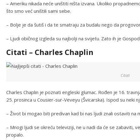
– Ameriku nikada neće uništiti ništa izvana. Ukoliko propadnem
što smo već uništili sami sebe.
– Bolje je da šutiš i da te smatraju za budalu nego da progovor
– Ljudi običnog izgleda su najbolji na svijetu. Zato ih je Gospoda
Citati – Charles Chaplin
Citati
Charles Chaplin je poznati engleski glumac. Rođen je 16. trav
25. prosinca u Cousier-sur-Veveyu (Švicarska). Ispod su neki nje
– Život bi mogao biti predivan kad bi nas ljudi znali ostaviti na m
– Mnogi ljudi se okreću televiziji, ne u nadi da će se zabaviti, v
propalo.