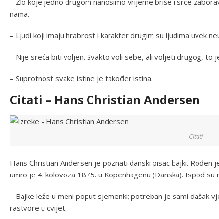
– Zlo koje jedno drugom nanosimo vrijeme briše i srce zaboravlja
nama.
– Ljudi koji imaju hrabrost i karakter drugim su ljudima uvek ne
– Nije sreća biti voljen. Svakto voli sebe, ali voljeti drugog, to j
– Suprotnost svake istine je također istina.
Citati – Hans Christian Andersen
Citati
Hans Christian Andersen je poznati danski pisac bajki. Rođen j
umro je 4. kolovoza 1875. u Kopenhagenu (Danska). Ispod su nje
– Bajke leže u meni poput sjemenki; potreban je sami dašak vje
rastvore u cvijet.