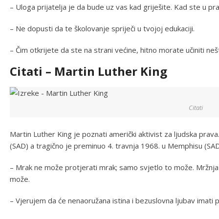
– Uloga prijatelja je da bude uz vas kad griješite. Kad ste u pra
– Ne dopusti da te školovanje spriječi u tvojoj edukaciji.
– Čim otkrijete da ste na strani većine, hitno morate učiniti n
Citati – Martin Luther King
Citati
Martin Luther King je poznati američki aktivist za ljudska prava
(SAD) a tragično je preminuo 4. travnja 1968. u Memphisu (SAD).
– Mrak ne može protjerati mrak; samo svjetlo to može. Mržnja
može.
– Vjerujem da će nenaoružana istina i bezuslovna ljubav imati po