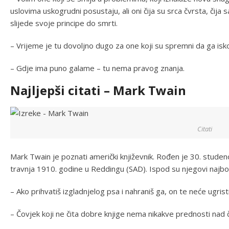
uslovima uskogrudni posustaju, ali oni čija su srca čvrsta, čija
slijede svoje principe do smrti.
– Vrijeme je tu dovoljno dugo za one koji su spremni da ga isko
– Gdje ima puno galame – tu nema pravog znanja.
Najljepši citati – Mark Twain
Citati
Mark Twain je poznati američki književnik. Rođen je 30. studen
travnja 1910. godine u Reddingu (SAD). Ispod su njegovi najbolji
– Ako prihvatiš izgladnjelog psa i nahraniš ga, on te neće ugrist
– Čovjek koji ne čita dobre knjige nema nikakve prednosti nad č