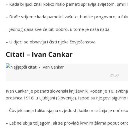
– Kada bi ljudi znali koliko malo pameti upravlja svijetom, umrli 
– Dođe vrijeme kada pametni zašute, budale progovore, a fuka
– Jednog dana sve će biti dobro, u tome je naša nada.
– U djeci se obnavlja i čisti rijeka čovječanstva.
Citati – Ivan Cankar
Citati
Ivan Cankar je poznati slovenski književnik. Rođen je 10. svibnja
prosinca 1918. u Ljubljani (Slovenija). Ispod su njegovi sigurno na
– Čovjek sanja toliko sjajnu svjetlost, koliko mračnija je noć ok
– Laž ne ubija toljagom, ali se provlači krvnim žilama poput otr