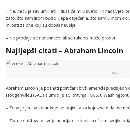
– Ne, neću ja sav umrijeti – duša će mi u svetoj liri nadživjeti pr
zato, što sam lirom budio lijepa osjećanja, što sam u mom okru
milosti za one koji su dopali nevolje.
– Ne prodaje se nadahnuće, ali se rukopis može prodati.
Najljepši citati – Abraham Lincoln
Citati
Abraham Lincoln je poznati političar i bivši američki predsjedni
Hodgenvilleu (SAD) a umro je 15. travnja 1865. u Washingtonu
– Žena je jedina stvar koje se bojim, a za koju znam da me neće
– Zar ne uništavam svoje neprijatelje kada ih učinim svojim prij