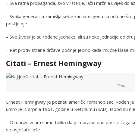
– Sva ratna propaganda, svo vrištanje, laži i mržnja uvijek dolaz
– Svaka generacija zamišlja sebe kao inteligentniju od one što j
poslije nje.
– Sve životinje su rođene jednake, ali su neke jednakije od drug
– Rat protiv strane države počinje jedino kada imućne klase mis
Citati – Ernest Hemingway
Citati
Ernest Hemingway je poznati američki romanopisac. Rođen je 
umro je 2. srpnja 1961. godine u Ketchumu (SAD). Ispod su njego
– O moralu znam samo toliko da je moralno ono poslije čega s
se osjećate loše.