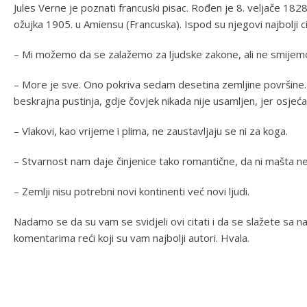
Jules Verne je poznati francuski pisac. Rođen je 8. veljače 182
ožujka 1905. u Amiensu (Francuska). Ispod su njegovi najbolji ci
– Mi možemo da se zalažemo za ljudske zakone, ali ne smije
– More je sve. Ono pokriva sedam desetina zemljine površine.
beskrajna pustinja, gdje čovjek nikada nije usamljen, jer osjeća
– Vlakovi, kao vrijeme i plima, ne zaustavljaju se ni za koga.
– Stvarnost nam daje činjenice tako romantične, da ni mašta ne
– Zemlji nisu potrebni novi kontinenti već novi ljudi.
Nadamo se da su vam se svidjeli ovi citati i da se slažete sa n
komentarima reći koji su vam najbolji autori. Hvala.