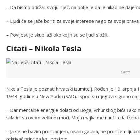
– Da bismo održali svoju riječ, najbolje je da je nikad ne dajem
– Ljudi će se jače boriti za svoje interese nego za svoja prava.
– Povijest je skup laži oko kojih su se ljudi složili.
Citati – Nikola Tesla
Citati
Nikola Tesla je poznati hrvatski izumitelj. Rođen je 10. srpnja 
1943. godine u New Yorku (SAD). Ispod su njegovi sigurno najlje
– Dar mentalne energije dolazi od Boga, vrhunskog bića i ako m
skladni sa ovom velikom moći. Moja majka me naučila da treba svu 
– Ja se ne bavim proricanjem, nisam gatara, ne proričem ljudima
otkrivač principa koji postoje.