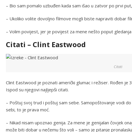
– Bio sam pomalo uzbuđen kada sam išao u zatvor po prvi put, t
– Ukoliko volite dovoljno filmove mogli biste napraviti dobar fil
– Volim povijest, jer je povijest za mene nešto poput gledanja 
Citati – Clint Eastwood
Citati
Clint Eastwood je poznati američki glumac i režiser. Rođen je 3
Ispod su njegovi najljepši citati.
– Poštuj svoj trud i poštuj sam sebe. Samopoštovanje vodi do
sebi, to je prava moć.
– Nikad nisam upoznao genija. Za mene je genijalan čovjek onaj 
može biti dobar u nečemu što voli – samo je pitanje pronalaska