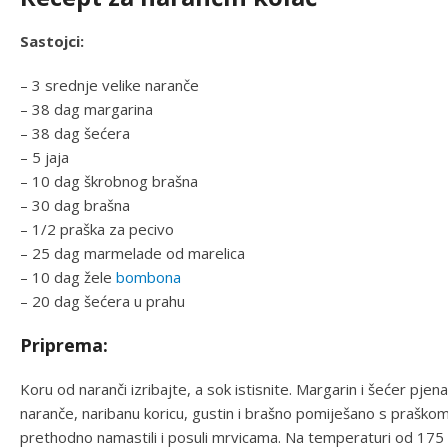
Sastojci:
– 3 srednje velike naranče
– 38 dag margarina
– 38 dag šećera
– 5 jaja
– 10 dag škrobnog brašna
– 30 dag brašna
– 1/2 praška za pecivo
– 25 dag marmelade od marelica
– 10 dag žele
bombona
– 20 dag šećera u prahu
Priprema:
Koru od naranči izribajte, a sok istisnite. Margarin i šećer pje
naranče, naribanu koricu, gustin i brašno pomiješano s praškom z
prethodno namastili i posuli mrvicama. Na temperaturi od 175 