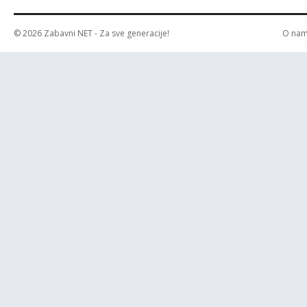
© 2026
Zabavni NET
- Za sve generacije!
O na