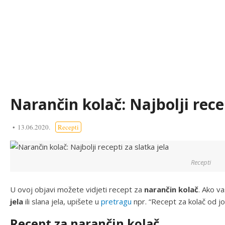
Narančin kolač: Najbolji recep
13.06.2020.
Recepti
Recepti
U ovoj objavi možete vidjeti recept za
narančin kolač
. Ako v
jela
ili slana jela, upišete u
pretragu
npr. “Recept za kolač od jogu
Recept za narančin kolač