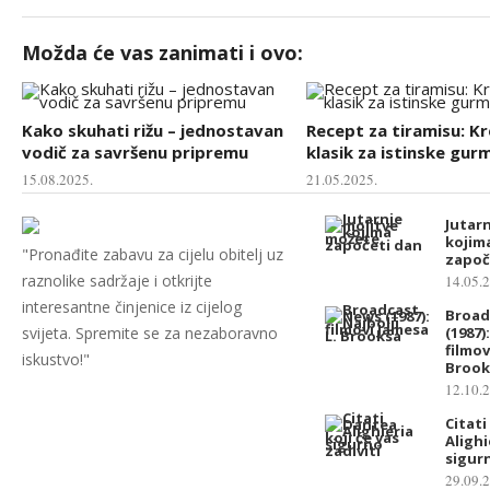
Možda će vas zanimati i ovo:
Kako skuhati rižu – jednostavan
Recept za tiramisu: K
vodič za savršenu pripremu
klasik za istinske gur
15.08.2025.
21.05.2025.
Jutarn
kojim
"Pronađite zabavu za cijelu obitelj uz
započ
raznolike sadržaje i otkrijte
14.05.
interesantne činjenice iz cijelog
Broad
svijeta. Spremite se za nezaboravno
(1987)
filmov
iskustvo!"
Brook
12.10.
Citat
Alighi
sigurn
29.09.