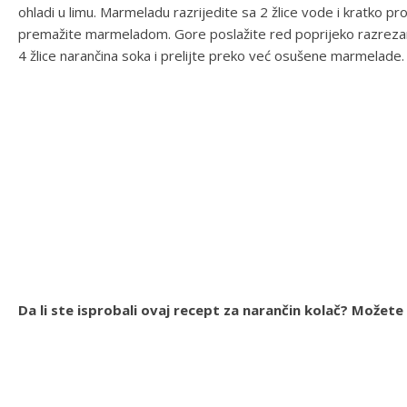
ohladi u limu. Marmeladu razrijedite sa 2 žlice vode i kratko pro
premažite marmeladom. Gore poslažite red poprijeko razrezan
4 žlice narančina soka i prelijte preko već osušene marmelade.
Da li ste isprobali ovaj recept za narančin kolač? Možet