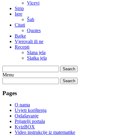
Vicevi
Strip
Igre
Šah
Citati
Quotes
Bajke
Vjerovali ili ne
Recepti
Slana jela
Slatka jela
Search
Menu
Search
Pages
O nama
Uvjeti korištenja
Oglašavanje
Prijatelji portala
KvizBOX
Video instrukcije iz matematike