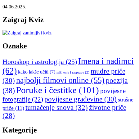
04.06.2025.
Zaigraj Kviz
Oznake
Imena i nadimci
Horoskop i astrologija
(25)
(62)
mudre priče
kako lakše učiti
(7)
mišljenja i rasprave
(2)
najbolji filmovi online
(55)
poezija
(30)
Poruke i čestitke
(101)
(38)
povijesne
povijesne građevine
(30)
fotografije
(22)
strašne
tumačenje snova
(32)
životne priče
priče
(11)
(28)
Kategorije