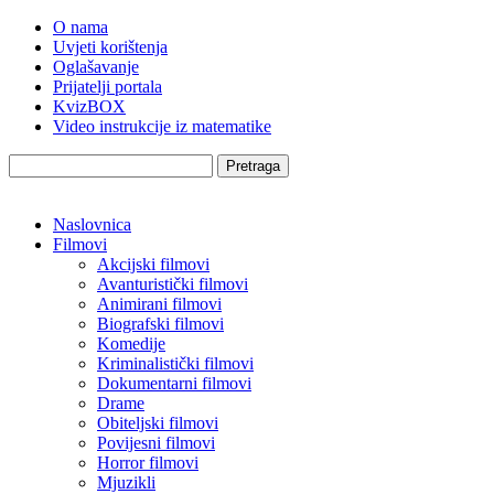
O nama
Uvjeti korištenja
Oglašavanje
Prijatelji portala
KvizBOX
Video instrukcije iz matematike
Pretraga
Naslovnica
Filmovi
Akcijski filmovi
Avanturistički filmovi
Animirani filmovi
Biografski filmovi
Komedije
Kriminalistički filmovi
Dokumentarni filmovi
Drame
Obiteljski filmovi
Povijesni filmovi
Horror filmovi
Mjuzikli