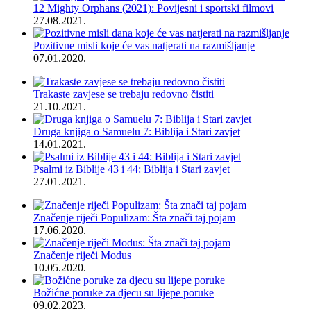
12 Mighty Orphans (2021): Povijesni i sportski filmovi
27.08.2021.
Pozitivne misli koje će vas natjerati na razmišljanje
07.01.2020.
Trakaste zavjese se trebaju redovno čistiti
21.10.2021.
Druga knjiga o Samuelu 7: Biblija i Stari zavjet
14.01.2021.
Psalmi iz Biblije 43 i 44: Biblija i Stari zavjet
27.01.2021.
Značenje riječi Populizam: Šta znači taj pojam
17.06.2020.
Značenje riječi Modus
10.05.2020.
Božićne poruke za djecu su lijepe poruke
09.02.2023.