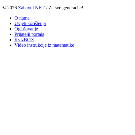
© 2026
Zabavni NET
- Za sve generacije!
O nama
Uvjeti korištenja
Oglašavanje
Prijatelji portala
KvizBOX
Video instrukcije iz matematike