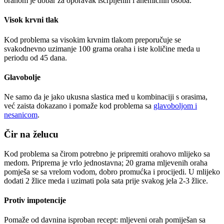
orahom je dobar za oporavak iscrpljenih i anemičnih osoba.
Visok krvni tlak
Kod problema sa visokim krvnim tlakom preporučuje se
svakodnevno uzimanje 100 grama oraha i iste količine meda u
periodu od 45 dana.
Glavobolje
Ne samo da je jako ukusna slastica med u kombinaciji s orasima,
već zaista dokazano i pomaže kod problema sa
glavoboljom i
nesanicom
.
Čir na želucu
Kod problema sa čirom potrebno je pripremiti orahovo mlijeko sa
medom. Priprema je vrlo jednostavna; 20 grama mljevenih oraha
pomješa se sa vrelom vodom, dobro promućka i procijedi. U mlijeko
dodati 2 žlice meda i uzimati pola sata prije svakog jela 2-3 žlice.
Protiv impotencije
Pomaže od davnina isproban recept: mljeveni orah pomiješan sa