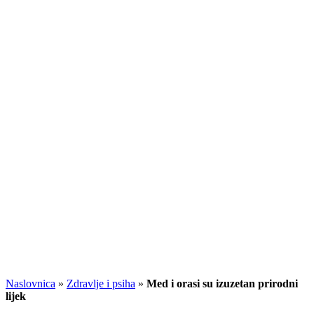
Naslovnica
»
Zdravlje i psiha
»
Med i orasi su izuzetan prirodni
lijek