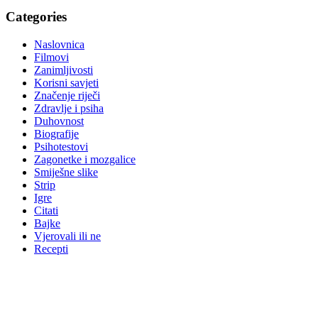
Categories
Naslovnica
Filmovi
Zanimljivosti
Korisni savjeti
Značenje riječi
Zdravlje i psiha
Duhovnost
Biografije
Psihotestovi
Zagonetke i mozgalice
Smiješne slike
Strip
Igre
Citati
Bajke
Vjerovali ili ne
Recepti