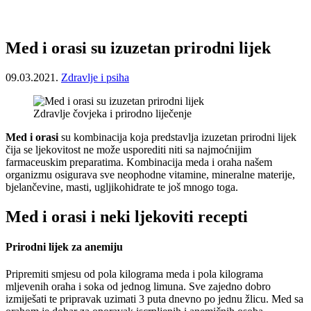
Med i orasi su izuzetan prirodni lijek
09.03.2021.
Zdravlje i psiha
Zdravlje čovjeka i prirodno liječenje
Med i orasi
su kombinacija koja predstavlja izuzetan prirodni lijek
čija se ljekovitost ne može usporediti niti sa najmoćnijim
farmaceuskim preparatima. Kombinacija meda i oraha našem
organizmu osigurava sve neophodne vitamine, mineralne materije,
bjelančevine, masti, ugljikohidrate te još mnogo toga.
Med i orasi i neki ljekoviti recepti
Prirodni lijek za anemiju
Pripremiti smjesu od pola kilograma meda i pola kilograma
mljevenih oraha i soka od jednog limuna. Sve zajedno dobro
izmiješati te pripravak uzimati 3 puta dnevno po jednu žlicu. Med sa