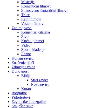
Misterije
Romantični filmovi
Znanstveno-fantastični filmovi
Trileri
Ratni filmovi
Vestern filmovi
Zanimljivosti
Komentari čitatelja
Život
Kućni ljubimci
Video
Sport i klađenje
Razno
Korisni savjeti
Značenje riječi
Zdravlje i psiha
Duhovnost
Biblija
Stari zavjet
Novi zavjet
Kuran
Biografije
Psihotestovi
Zagonetke i mozgalice
Smiješne slike