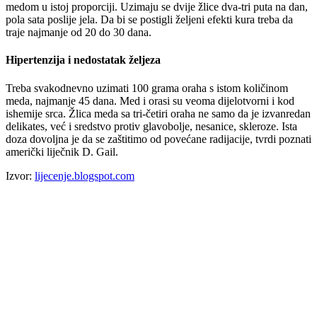
medom u istoj proporciji. Uzimaju se dvije žlice dva-tri puta na dan,
pola sata poslije jela. Da bi se postigli željeni efekti kura treba da
traje najmanje od 20 do 30 dana.
Hipertenzija i nedostatak željeza
Treba svakodnevno uzimati 100 grama oraha s istom količinom
meda, najmanje 45 dana. Med i orasi su veoma dijelotvorni i kod
ishemije srca. Žlica meda sa tri-četiri oraha ne samo da je izvanredan
delikates, već i sredstvo protiv glavobolje, nesanice, skleroze. Ista
doza dovoljna je da se zaštitimo od povećane radijacije, tvrdi poznati
američki liječnik D. Gail.
Izvor:
lijecenje.blogspot.com