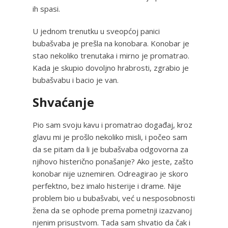
ih spasi.
U jednom trenutku u sveopćoj panici
bubašvaba je prešla na konobara. Konobar je
stao nekoliko trenutaka i mirno je promatrao.
Kada je skupio dovoljno hrabrosti, zgrabio je
bubašvabu i bacio je van.
Shvaćanje
Pio sam svoju kavu i promatrao događaj, kroz
glavu mi je prošlo nekoliko misli, i počeo sam
da se pitam da li je bubašvaba odgovorna za
njihovo histerično ponašanje? Ako jeste, zašto
konobar nije uznemiren. Odreagirao je skoro
perfektno, bez imalo histerije i drame. Nije
problem bio u bubašvabi, već u nesposobnosti
žena da se ophode prema pometnji izazvanoj
njenim prisustvom. Tada sam shvatio da čak i