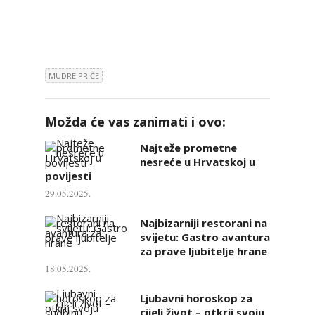
MUDRE PRIČE
Možda će vas zanimati i ovo:
Najteže prometne
nesreće u Hrvatskoj u
povijesti
29.05.2025.
Najbizarniji restorani na
svijetu: Gastro avantura
za prave ljubitelje hrane
18.05.2025.
Ljubavni horoskop za
cijeli život – otkrij svoju