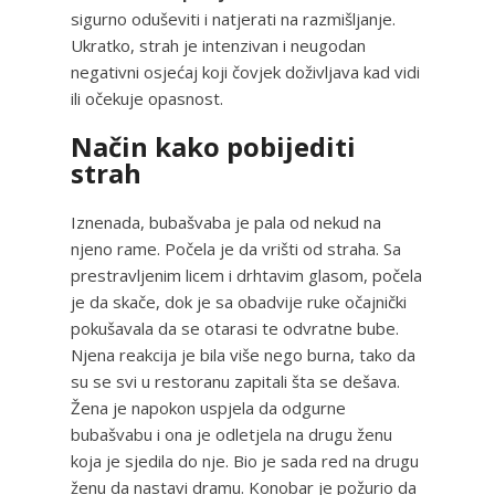
sigurno oduševiti i natjerati na razmišljanje.
Ukratko, strah je intenzivan i neugodan
negativni osjećaj koji čovjek doživljava kad vidi
ili očekuje opasnost.
Način kako pobijediti
strah
Iznenada, bubašvaba je pala od nekud na
njeno rame. Počela je da vrišti od straha. Sa
prestravljenim licem i drhtavim glasom, počela
je da skače, dok je sa obadvije ruke očajnički
pokušavala da se otarasi te odvratne bube.
Njena reakcija je bila više nego burna, tako da
su se svi u restoranu zapitali šta se dešava.
Žena je napokon uspjela da odgurne
bubašvabu i ona je odletjela na drugu ženu
koja je sjedila do nje. Bio je sada red na drugu
ženu da nastavi dramu. Konobar je požurio da