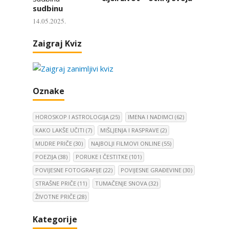
sudbinu
14.05.2025.
Zaigraj Kviz
Oznake
HOROSKOP I ASTROLOGIJA
(25)
IMENA I NADIMCI
(62)
KAKO LAKŠE UČITI
(7)
MIŠLJENJA I RASPRAVE
(2)
MUDRE PRIČE
(30)
NAJBOLJI FILMOVI ONLINE
(55)
POEZIJA
(38)
PORUKE I ČESTITKE
(101)
POVIJESNE FOTOGRAFIJE
(22)
POVIJESNE GRAĐEVINE
(30)
STRAŠNE PRIČE
(11)
TUMAČENJE SNOVA
(32)
ŽIVOTNE PRIČE
(28)
Kategorije