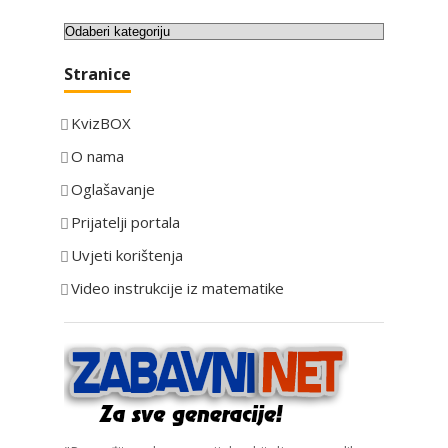
K
a
Stranice
t
e
KvizBOX
g
o
O nama
r
Oglašavanje
i
Prijatelji portala
j
e
Uvjeti korištenja
Video instrukcije iz matematike