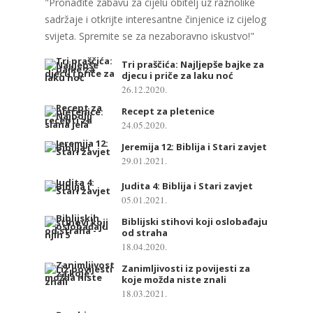
"Pronađite zabavu za cijelu obitelj uz raznolike
sadržaje i otkrijte interesantne činjenice iz cijelog
svijeta. Spremite se za nezaboravno iskustvo!"
Tri praščića: Najljepše bajke za
djecu i priče za laku noć
26.12.2020.
Recept za pletenice
24.05.2020.
Jeremija 12: Biblija i Stari zavjet
29.01.2021.
Judita 4: Biblija i Stari zavjet
05.01.2021.
Biblijski stihovi koji oslobađaju
od straha
18.04.2020.
Zanimljivosti iz povijesti za
koje možda niste znali
18.03.2021.