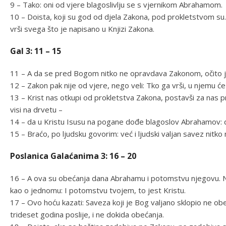
9 – Tako: oni od vjere blagoslivlju se s vjernikom Abrahamom.
10 – Doista, koji su god od djela Zakona, pod prokletstvom su. 
vrši svega što je napisano u Knjizi Zakona.
Gal 3: 11 – 15
11 – A da se pred Bogom nitko ne opravdava Zakonom, očito je 
12 – Zakon pak nije od vjere, nego veli: Tko ga vrši, u njemu će 
13 – Krist nas otkupi od prokletstva Zakona, postavši za nas p
visi na drvetu –
14 – da u Kristu Isusu na pogane dođe blagoslov Abrahamov: d
15 – Braćo, po ljudsku govorim: već i ljudski valjan savez nitko
Poslanica Galaćanima 3: 16 – 20
16 – A ova su obećanja dana Abrahamu i potomstvu njegovu. N
kao o jednomu: I potomstvu tvojem, to jest Kristu.
17 – Ovo hoću kazati: Saveza koji je Bog valjano sklopio ne obes
trideset godina poslije, i ne dokida obećanja.