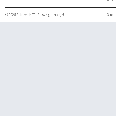
© 2026
Zabavni NET
- Za sve generacije!
O na