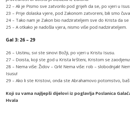
22 – Ali je Pismo sve zatvorilo pod grijeh da se, po vjeri u Isu
23 – Prije dolaska vjere, pod Zakonom zatvoreni, bili smo čuvani
24 – Tako nam je Zakon bio nadzirateljem sve do Krista da se
25 – A otkako je nadošla vjera, nismo više pod nadzirateljem.
Gal 3: 26 – 29
26 – Uistinu, svi ste sinovi Božji, po vjeri u Kristu Isusu.
27 – Doista, koji ste god u Krista kršteni, Kristom se zaodjenu
28 – Nema više: Židov – Grk! Nema više: rob – slobodnjak! Nema
Isusu!
29 – Ako li ste Kristovi, onda ste Abrahamovo potomstvo, bašt
Koji su vama najljepši dijelovi iz poglavlja Poslanica Ga
Hvala