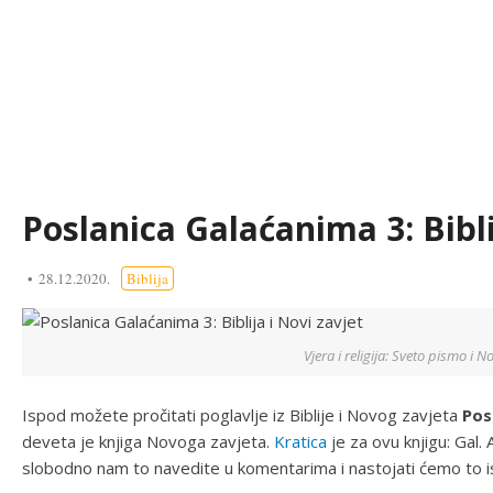
Poslanica Galaćanima 3: Bibli
28.12.2020.
Biblija
Vjera i religija: Sveto pismo i N
Ispod možete pročitati poglavlje iz Biblije i Novog zavjeta
Pos
deveta je knjiga Novoga zavjeta.
Kratica
je za ovu knjigu: Gal.
slobodno nam to navedite u komentarima i nastojati ćemo to i