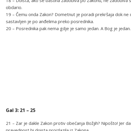
18 – Doista, ako se baština zadobiva po Zakonu, ne zadobiva
obdario.
19 – Čemu onda Zakon? Dometnut je poradi prekršaja dok ne
sastavljen je po anđelima preko posrednika.
20 – Posrednika pak nema gdje je samo jedan. A Bog je jedan.
Gal 3: 21 – 25
21 – Zar je dakle Zakon protiv obećanja Božjih? Nipošto! Jer da 
pravednost bi doista proizlazila iz Zakona.