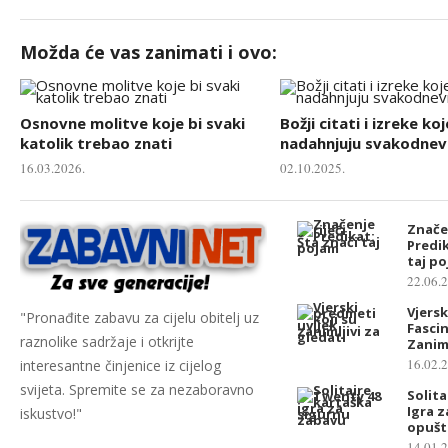
Možda će vas zanimati i ovo:
Osnovne molitve koje bi svaki
Božji citati i izreke koj
katolik trebao znati
nadahnjuju svakodnevn
16.03.2026.
02.10.2025.
Značen
Predik
taj p
22.06.
Vjersk
"Pronađite zabavu za cijelu obitelj uz
Fascin
raznolike sadržaje i otkrijte
Zaniml
16.02.
interesantne činjenice iz cijelog
svijeta. Spremite se za nezaboravno
Solita
Igra z
iskustvo!"
opušt
14.01.