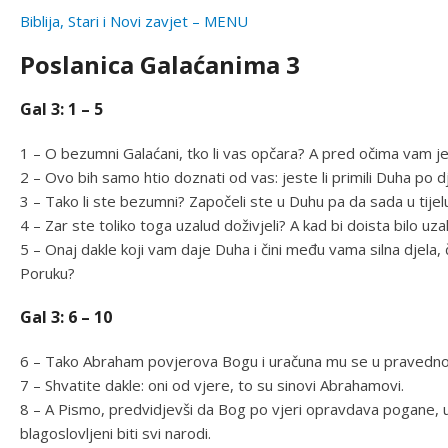
Biblija, Stari i Novi zavjet – MENU
Poslanica Galaćanima 3
Gal 3: 1 – 5
1 – O bezumni Galaćani, tko li vas opčara? A pred očima vam je
2 – Ovo bih samo htio doznati od vas: jeste li primili Duha po d
3 – Tako li ste bezumni? Započeli ste u Duhu pa da sada u tijel
4 – Zar ste toliko toga uzalud doživjeli? A kad bi doista bilo uza
5 – Onaj dakle koji vam daje Duha i čini među vama silna djela, č
Poruku?
Gal 3: 6 – 10
6 – Tako Abraham povjerova Bogu i uračuna mu se u pravedno
7 – Shvatite dakle: oni od vjere, to su sinovi Abrahamovi.
8 – A Pismo, predvidjevši da Bog po vjeri opravdava pogane, u
blagoslovljeni biti svi narodi.