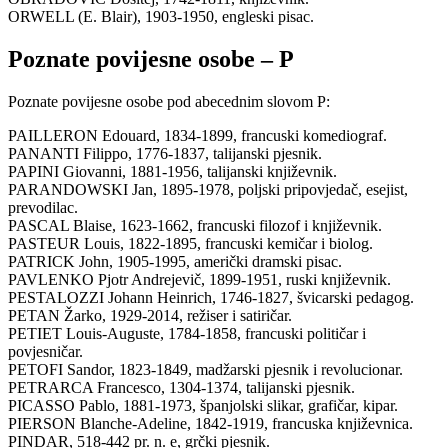
ORWELL (E. Blair), 1903-1950, engleski pisac.
Poznate povijesne osobe – P
Poznate povijesne osobe pod abecednim slovom P:
PAILLERON Edouard, 1834-1899, francuski komediograf.
PANANTI Filippo, 1776-1837, talijanski pjesnik.
PAPINI Giovanni, 1881-1956, talijanski književnik.
PARANDOWSKI Jan, 1895-1978, poljski pripovjedač, esejist,
prevodilac.
PASCAL Blaise, 1623-1662, francuski filozof i književnik.
PASTEUR Louis, 1822-1895, francuski kemičar i biolog.
PATRICK John, 1905-1995, američki dramski pisac.
PAVLENKO Pjotr Andrejevič, 1899-1951, ruski književnik.
PESTALOZZI Johann Heinrich, 1746-1827, švicarski pedagog.
PETAN Žarko, 1929-2014, režiser i satiričar.
PETIET Louis-Auguste, 1784-1858, francuski političar i
povjesničar.
PETOFI Sandor, 1823-1849, madžarski pjesnik i revolucionar.
PETRARCA Francesco, 1304-1374, talijanski pjesnik.
PICASSO Pablo, 1881-1973, španjolski slikar, grafičar, kipar.
PIERSON Blanche-Adeline, 1842-1919, francuska književnica.
PINDAR, 518-442 pr. n. e, grčki pjesnik.