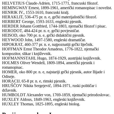
HELVETIUS Claude-Adrien, 1715-1771, francuski filozof.
HEMINGWAY Ernest, 1899-1961, američki romanopisac i novelist.
HENRIK IV., 1553-1610, francuski kralj.
HERAKLIT, 536-475 pr. n. e, grčki materijalistički filozof.
HERBERT George, 1593-1633, engleski pjesnik.
HERDER Johann Gottfried, 1744-1803, njemački filozof i pisac.
HERODOT, 484-424 pr. n. e, grčki povjesničar.
HEISOD, oko 700 pr. n. e, grčki didaktični pjesnik.
HEYWOOD John, 1497-1580, engleski dramatičar.
HIPOKRAT, 460-377 pr. n. e, najpoznatiji grčki liječnik.
HOFFMAN Ernst Theodor Amadeus, 1776-1822, njemački
kompozitor, slikar i književnik.
HOFMANNSTAHL Hugo, 1874-1929, austrijski književnik.
HOLMES Oliver Wendell, 1809-1894, američki pjesnik i
romanopisac.
HOMER, oko 800 pr. n. e, najstariji grčki pjesnik, autor Ilijade i
Odiseje.
HORACIJ, 65-8 pr. n. e, rimski pjesnik.
HRUŠČOV Nikita Sergejevič, 1894-1971, ruski političar i
državnik.
HUMBOLDT Alexander von, 1769-1859, njemački prirodoslovac.
HUXLEY Aldous, 1849-1963, engleski književnik.
HUXLEY Thomas, 1825-1895, engleski biolog.