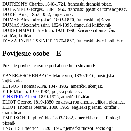
DUFRESNY Charles, 1648-1724, francuski dramski pisac.
DUHAMEL Georges, 1884-1966, francuski pjesnik i romanopisac.
DUKIĆ Ante, 1867-1952, književnik.
DUMAS Alexandre (otac), 1803-1870, francuski književnik.
DUMAS Alexandre (sin), 1824-1895, francuski književnik.
DURRENMATT Friedrich, 1921-1990, švicarski dramatičar,
satiričar, kritičar.
D’YZARN-FREISSINET, 1770-1857, francuski pisac i političar.
Povijesne osobe – E
Poznate povijesne osobe pod abecednim slovom E:
EBNER-ESCHENBACH Marie von, 1830-1916, austrijska
književnica.
EDISON Thomas Alva, 1847-1932, američki učenjak.
EILE Marian, 1910-1984, poljski publicist.
EINSTEIN Albert
, 1879-1955, američki fizičar.
ELIOT George, 1819-1880, engleska romanopisateljica i pjesnica.
ELIOT Thomas Stearns, 1888-1965, engleski pjesnik, kritičar i
dramatičar.
EMERSON Ralph Waldo, 1803-1882, američki esejist, filolog i
pjesnik.
ENGELS Friedrich, 1820-1895, njemački filozof, sociolog i