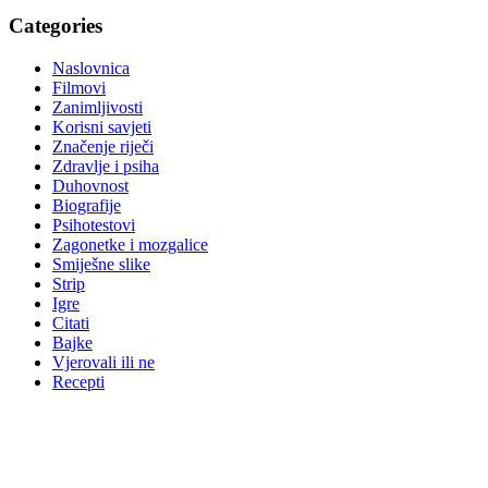
Categories
Naslovnica
Filmovi
Zanimljivosti
Korisni savjeti
Značenje riječi
Zdravlje i psiha
Duhovnost
Biografije
Psihotestovi
Zagonetke i mozgalice
Smiješne slike
Strip
Igre
Citati
Bajke
Vjerovali ili ne
Recepti