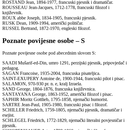
ROSTAND Jean, 1894-1977, francuski pjesnik i dramatičar.
ROUSSEAU Jean-Jacques, 1712-1778, francuski filozof i
književnik.
ROUX abbe Joseph, 1834-1905, francuski pjesnik.
RUSK Dean, 1909-1994, američki političar.
RUSSEL Bertrand, 1872-1970, engleski filozof.
Poznate povijesne osobe – S
Poznate povijesne osobe pod abecednim slovom S:
SAADI Mušarif-ed-Din, umro 1291, perzijski pjesnik, pripovjedač i
pedagog.
SAGAN Francoise, 1935-2004, francuska pisateljica.
SAINT-EXUPERY Antoine de, 1900-1944, francuski pilot i pisac.
SALAMON, 970-930 pr. n. e, kralj Izraela.
SAND George, 1804-1876, francuska književnica.
SANTAYANA George, 1863-1952, američki filozof i pisac.
SAPHIR Moritz Gottlieb, 1795-1858, njemački humorist.
SARTRE Jean-Paul, 1905-1980, francuski pisac i filozof.
SCHILLER Friedrich, 1759-1805, njemački pjesnik, dramatičar i
esejist.
SCHLEGEL Friedrich, 1772-1829, njemački literalni povjesničar i
pjesnik.