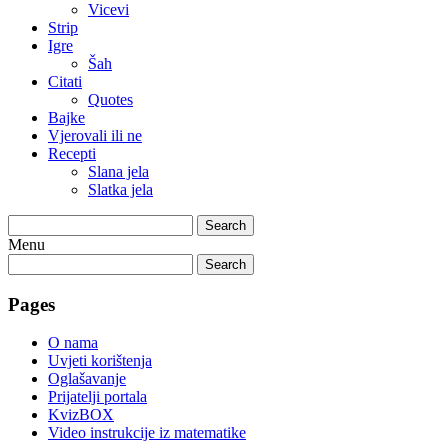
Vicevi
Strip
Igre
Šah
Citati
Quotes
Bajke
Vjerovali ili ne
Recepti
Slana jela
Slatka jela
Search
Menu
Search
Pages
O nama
Uvjeti korištenja
Oglašavanje
Prijatelji portala
KvizBOX
Video instrukcije iz matematike