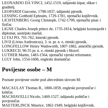
LEONARDO DA VINCI, 1452-1519, talijanski kipar, slikar i
graditelj.
LEOPARDI Giacomo, 1798-1837, talijanski pjesnik.
LESSING Gotthold Ephraim, 1729-1781, njemački književnik.
LICHTENBERG Georg Christoph, 1742-1799, njemački pisac i
fizičar.
LIGNE Charles-Joseph prince de, 1735-1814, belgijski kozmopolit i
diplomat, austrijski maršal.
LI TAJ PO, 701-762, kineski pjesnik.
LIVIJ (Livius Andronicus), 3. st. pr. n. e, rimski pjesnik.
LONGFELLOW Henry Wadsworth, 1807-1882, američki pjesnik.
LUKRECIJ, 96-55 pr. n. e, rimski pjesnik i filozof.
LUTHER Martin, 1483-1564, njemački vjerski reformator.
LULY John, 1554-1606, engleski dramatičar.
Povijesne osobe – M
Poznate povijesne osobe pod abecednim slovom M:
MACAULAY Thomas B., 1800-1859, engleski povjesničar i
kritičar.
MACHIAVELLI Nicolo, 1469-1527, talijanski političar i
povjesničar.
MAETERLINCK Maurice, 1862-1949, belgijski književnik.