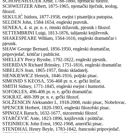
SCHOPENHAUER Artur, 1788-1860, njemački filozof.
SCHWEITZER Albert, 1875-1965, njemački liječnik, teolog,
filozof.
SEKULIĆ Isidora, 1877-1958, esejist i pisateljica putopisa.
SELDEN John, 1584-1654, engleski pravnik.
SENEKA, 4. st. pr. n. e, rimski državnik, pjesnik i filozof.
SETTEMBRINI Luigi, 1813-1876, talijanski književnik.
SHAKESPEARE William, 1564-1616, engleski dramatičar i
pjesnik.
SHAW George Bernard, 1856-1950, engleski dramatičar,
pripovjedač, kritičar i publicist.
SHELLEY Percy Bysshe, 1792-1822, engleski pjesnik.
SHERIDAN Richard Brinsley, 1751-1816, engleski dramatičar.
SIBELIUS Jean, 1865-1957, finski skladatelj.
SIENKIEWICZ Henryk, 1846-1916, poljski pisac.
SIMONID S KEOSA, 556-468 pr. n. e, grčki liričar.
SMITH Sidney, 1771-1845, engleski esejist i humorist.
SOFOKLES, 496-406 pr. n. e, grčki dramatičar.
SOKRAT, 469-399 pr. n. e, grčki filozof.
SOLŽENICIN Aleksander I., 1918-2008, ruski pisac, Nobelovac.
SPENCER Herbert, 1820-1903, engleski filozofski pisac.
SPINOZA Baruch, 1632-1677, nizozemski filozof.
STARČEVIĆ Ante, 1823-1896, književnik i političar.
STEINBECK John Ernst, 1902-1968, američki pisac.
STENDHAL Henry Beyle, 1783-1842, francuski pripovjedač.