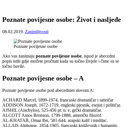
Poznate povijesne osobe: Život i nasljeđe
08.02.2019.
Zanimljivosti
Poznate povijesne osobe
Ako vas zanimaju
poznate povijesne osobe
, ispod je abecedni
popis istih gdje možete pročitati kada su točno živjele i čime su se
točno bavile.
Poznate povijesne osobe – A
Poznate povijesne osobe pod abecednim slovom A:
ACHARD Marcel, 1899-1974, francuski dramatičar i satiričar
ADDISON Joseph, 1672-1719, engleski pjesnik, esejist i političar.
AJSHIL (Aischylos), 525-456 pr. n. e, grčki dramatičar.
ALCOTT Amos Bronson, 1799-1888, američki filozof.
AL-KHATAB, Omar Ibn, 581-644, arapski kalif i mislilac.
ALLAIS Alphonse, 1854-1905, francuski književnik i humanist.