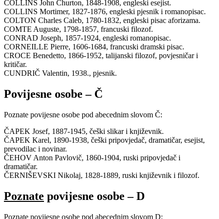
COLLINS John Churton, 1848-1908, engleski esejist.
COLLINS Mortimer, 1827-1876, engleski pjesnik i romanopisac.
COLTON Charles Caleb, 1780-1832, engleski pisac aforizama.
COMTE Auguste, 1798-1857, francuski filozof.
CONRAD Joseph, 1857-1924, engleski romanopisac.
CORNEILLE Pierre, 1606-1684, francuski dramski pisac.
CROCE Benedetto, 1866-1952, talijanski filozof, povjesničar i
kritičar.
CUNDRIČ Valentin, 1938., pjesnik.
Povijesne osobe – Č
Poznate povijesne osobe pod abecednim slovom Č:
ČAPEK Josef, 1887-1945, češki slikar i književnik.
ČAPEK Karel, 1890-1938, češki pripovjedač, dramatičar, esejist,
prevodilac i novinar.
ČEHOV Anton Pavlovič, 1860-1904, ruski pripovjedač i
dramatičar.
ČERNIŠEVSKI Nikolaj, 1828-1889, ruski književnik i filozof.
Poznate
povijesne osobe – D
Poznate povijesne osobe pod abecednim slovom D: