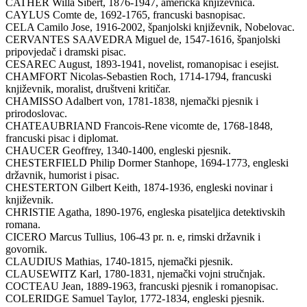
CATHER Willa Sibert, 1876-1947, američka književnica.
CAYLUS Comte de, 1692-1765, francuski basnopisac.
CELA Camilo Jose, 1916-2002, španjolski književnik, Nobelovac.
CERVANTES SAAVEDRA Miguel de, 1547-1616, španjolski
pripovjedač i dramski pisac.
CESAREC August, 1893-1941, novelist, romanopisac i esejist.
CHAMFORT Nicolas-Sebastien Roch, 1714-1794, francuski
književnik, moralist, društveni kritičar.
CHAMISSO Adalbert von, 1781-1838, njemački pjesnik i
prirodoslovac.
CHATEAUBRIAND Francois-Rene vicomte de, 1768-1848,
francuski pisac i diplomat.
CHAUCER Geoffrey, 1340-1400, engleski pjesnik.
CHESTERFIELD Philip Dormer Stanhope, 1694-1773, engleski
državnik, humorist i pisac.
CHESTERTON Gilbert Keith, 1874-1936, engleski novinar i
književnik.
CHRISTIE Agatha, 1890-1976, engleska pisateljica detektivskih
romana.
CICERO Marcus Tullius, 106-43 pr. n. e, rimski državnik i
govornik.
CLAUDIUS Mathias, 1740-1815, njemački pjesnik.
CLAUSEWITZ Karl, 1780-1831, njemački vojni stručnjak.
COCTEAU Jean, 1889-1963, francuski pjesnik i romanopisac.
COLERIDGE Samuel Taylor, 1772-1834, engleski pjesnik.