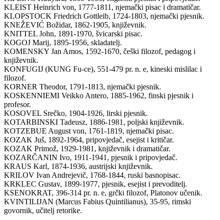
KLEIST Heinrich von, 1777-1811, njemački pisac i dramatičar.
KLOPSTOCK Friedrich Gottleib, 1724-1803, njemački pjesnik.
KNEŽEVIĆ Božidar, 1862-1905, književnik.
KNITTEL John, 1891-1970, švicarski pisac.
KOGOJ Marij, 1895-1956, skladatelj.
KOMENSKY Jan Amos, 1592-1670, češki filozof, pedagog i
književnik.
KONFUGIJ (KUNG Fu-ce), 551-479 pr. n. e, kineski mislilac i
filozof.
KORNER Theodor, 1791-1813, njemački pjesnik.
KOSKENNIEMI Veikko Antero, 1885-1962, finski pjesnik i
profesor.
KOSOVEL Srečko, 1904-1926, lirski pjesnik.
KOTARBINSKI Tadeusz, 1886-1981, poljski književnik.
KOTZEBUE August von, 1761-1819, njemački pisac.
KOZAK Juš, 1892-1964, pripovjedač, esejist i kritičar.
KOZAK Primož, 1929-1981, književnik i dramatičar.
KOZARČANIN Ivo, 1911-1941, pjesnik i pripovjedač.
KRAUS Karl, 1874-1936, austrijski književnik.
KRILOV Ivan Andrejevič, 1768-1844, ruski basnopisac.
KRKLEC Gustav, 1899-1977, pjesnik, esejist i prevoditelj.
KSENOKRAT, 396-314 pr. n. e, grčki filozof, Platonov učenik.
KVINTILIJAN (Marcus Fabius Quintilianus), 35-95, rimski
govornik, učitelj retorike.