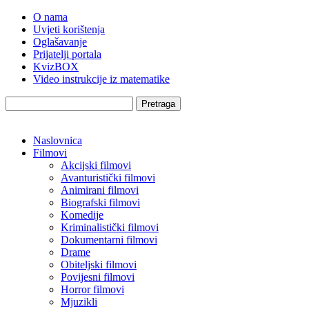
O nama
Uvjeti korištenja
Oglašavanje
Prijatelji portala
KvizBOX
Video instrukcije iz matematike
Pretraga
Naslovnica
Filmovi
Akcijski filmovi
Avanturistički filmovi
Animirani filmovi
Biografski filmovi
Komedije
Kriminalistički filmovi
Dokumentarni filmovi
Drame
Obiteljski filmovi
Povijesni filmovi
Horror filmovi
Mjuzikli