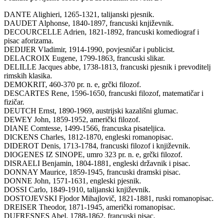
DANTE Alighieri, 1265-1321, talijanski pjesnik.
DAUDET Alphonse, 1840-1897, francuski književnik.
DECOURCELLE Adrien, 1821-1892, francuski komediograf i
pisac aforizama.
DEDIJER Vladimir, 1914-1990, povjesničar i publicist.
DELACROIX Eugene, 1799-1863, francuski slikar.
DELILLE Jacques abbe, 1738-1813, francuski pjesnik i prevoditelj
rimskih klasika.
DEMOKRIT, 460-370 pr. n. e, grčki filozof.
DESCARTES Rene, 1596-1650, francuski filozof, matematičar i
fizičar.
DEUTCH Ernst, 1890-1969, austrijski kazališni glumac.
DEWEY John, 1859-1952, američki filozof.
DIANE Comtesse, 1499-1566, francuska pisateljica.
DICKENS Charles, 1812-1870, engleski romanopisac.
DIDEROT Denis, 1713-1784, francuski filozof i književnik.
DIOGENES IZ SINOPE, umro 323 pr. n. e, grčki filozof.
DISRAELI Benjamin, 1804-1881, engleski državnik i pisac.
DONNAY Maurice, 1859-1945, francuski dramski pisac.
DONNE John, 1571-1631, engleski pjesnik.
DOSSI Carlo, 1849-1910, talijanski književnik.
DOSTOJEVSKI Fjodor Mihajlovič, 1821-1881, ruski romanopisac.
DREISER Theodor, 1871-1945, američki romanopisac.
DUFRESNES Abel, 1788-1862, francuski pisac.