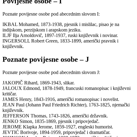
Povijesne osobe – I
Poznate povijesne osobe pod abecednim slovom I:
IKBAL Mohamed, 1873-1938, pjesnik i mislilac, pisao je na
indijskom, perzijskom i arapskom jeziku.
ILJF Ilja Arnoldovič, 1897-1937, ruski književnik i novinar.
INGERSOLL Robert Green, 1833-1899, američki pravnik i
književnik.
Poznate povijesne osobe – J
Poznate povijesne osobe pod abecednim slovom J:
JAKOPIČ Rihard, 1869-1943, slikar.
JALOUX Edmond, 1878-1949, francuski romanopisac i književni
kritičar.
JAMES Henry, 1843-1916, američki romanopisac i novelist.
JEAN Paul (Johann Paul Friedrich Richter), 1763-1825, njemački
književnik.
JEFFERSON Thomas, 1743-1826, američki državnik.
JENKO Simon, 1835-1869, pjesnik i pripovjedač.
JEROME Klapka Jerome, 1859-1927, engleski humorist.
JEVTIĆ Borivoje, 1894-1959, pripovjedač i dramatičar.