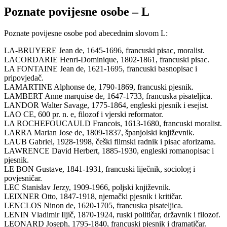
Poznate povijesne osobe – L
Poznate povijesne osobe pod abecednim slovom L:
LA-BRUYERE Jean de, 1645-1696, francuski pisac, moralist.
LACORDARIE Henri-Dominique, 1802-1861, francuski pisac.
LA FONTAINE Jean de, 1621-1695, francuski basnopisac i
pripovjedač.
LAMARTINE Alphonse de, 1790-1869, francuski pjesnik.
LAMBERT Anne marquise de, 1647-1733, francuska pisateljica.
LANDOR Walter Savage, 1775-1864, engleski pjesnik i esejist.
LAO CE, 600 pr. n. e, filozof i vjerski reformator.
LA ROCHEFOUCAULD Francois, 1613-1680, francuski moralist.
LARRA Marian Jose de, 1809-1837, španjolski književnik.
LAUB Gabriel, 1928-1998, češki filmski radnik i pisac aforizama.
LAWRENCE David Herbert, 1885-1930, engleski romanopisac i
pjesnik.
LE BON Gustave, 1841-1931, francuski liječnik, sociolog i
povjesničar.
LEC Stanislav Jerzy, 1909-1966, poljski književnik.
LEIXNER Otto, 1847-1918, njemački pjesnik i kritičar.
LENCLOS Ninon de, 1620-1705, francuska pisateljica.
LENIN Vladimir Iljič, 1870-1924, ruski političar, državnik i filozof.
LEONARD Joseph, 1795-1840, francuski pjesnik i dramatičar.