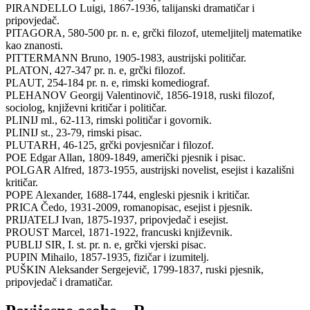
PIRANDELLO Luigi, 1867-1936, talijanski dramatičar i
pripovjedač.
PITAGORA, 580-500 pr. n. e, grčki filozof, utemeljitelj matematike
kao znanosti.
PITTERMANN Bruno, 1905-1983, austrijski političar.
PLATON, 427-347 pr. n. e, grčki filozof.
PLAUT, 254-184 pr. n. e, rimski komediograf.
PLEHANOV Georgij Valentinovič, 1856-1918, ruski filozof,
sociolog, književni kritičar i političar.
PLINIJ ml., 62-113, rimski političar i govornik.
PLINIJ st., 23-79, rimski pisac.
PLUTARH, 46-125, grčki povjesničar i filozof.
POE Edgar Allan, 1809-1849, američki pjesnik i pisac.
POLGAR Alfred, 1873-1955, austrijski novelist, esejist i kazališni
kritičar.
POPE Alexander, 1688-1744, engleski pjesnik i kritičar.
PRICA Čedo, 1931-2009, romanopisac, esejist i pjesnik.
PRIJATELJ Ivan, 1875-1937, pripovjedač i esejist.
PROUST Marcel, 1871-1922, francuski književnik.
PUBLIJ SIR, I. st. pr. n. e, grčki vjerski pisac.
PUPIN Mihailo, 1857-1935, fizičar i izumitelj.
PUŠKIN Aleksander Sergejevič, 1799-1837, ruski pjesnik,
pripovjedač i dramatičar.