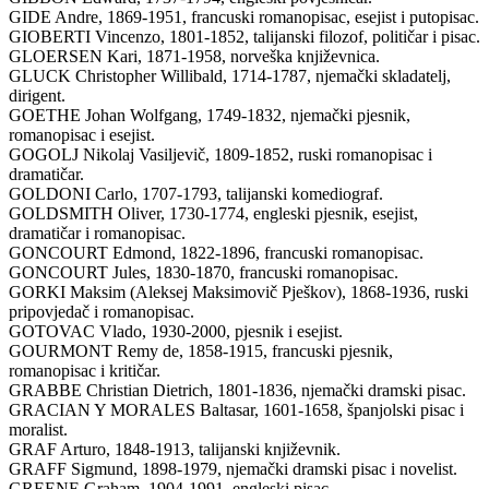
GIDE Andre, 1869-1951, francuski romanopisac, esejist i putopisac.
GIOBERTI Vincenzo, 1801-1852, talijanski filozof, političar i pisac.
GLOERSEN Kari, 1871-1958, norveška književnica.
GLUCK Christopher Willibald, 1714-1787, njemački skladatelj,
dirigent.
GOETHE Johan Wolfgang, 1749-1832, njemački pjesnik,
romanopisac i esejist.
GOGOLJ Nikolaj Vasiljevič, 1809-1852, ruski romanopisac i
dramatičar.
GOLDONI Carlo, 1707-1793, talijanski komediograf.
GOLDSMITH Oliver, 1730-1774, engleski pjesnik, esejist,
dramatičar i romanopisac.
GONCOURT Edmond, 1822-1896, francuski romanopisac.
GONCOURT Jules, 1830-1870, francuski romanopisac.
GORKI Maksim (Aleksej Maksimovič Pješkov), 1868-1936, ruski
pripovjedač i romanopisac.
GOTOVAC Vlado, 1930-2000, pjesnik i esejist.
GOURMONT Remy de, 1858-1915, francuski pjesnik,
romanopisac i kritičar.
GRABBE Christian Dietrich, 1801-1836, njemački dramski pisac.
GRACIAN Y MORALES Baltasar, 1601-1658, španjolski pisac i
moralist.
GRAF Arturo, 1848-1913, talijanski književnik.
GRAFF Sigmund, 1898-1979, njemački dramski pisac i novelist.
GREENE Graham, 1904-1991, engleski pisac.