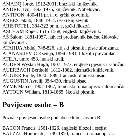
AMADO Jorge, 1912-2001, brazilski književnik.
ANDRIĆ Ivo, 1892-1975, književnik, Nobelovac.
ANTIFON, 480-411 pr. n. e, grčki govornik.
ARBES Jakub, 1840-1914, češki književnik.
ARISTOTEL, 384-322 pr. n. e, grčki filozof.
ASCHAM Roger, 1515-1568, engleski književnik.
AŠ Šalom, 1881-1957, najveći predstavnik istočne židovske
književnosti.
ATAHIJA Abdul, 748-826, sirijski pjesnik i pisac aforizama.
ATANASIJEVIĆ Ksenija, 1894-1981, filozof i prevodilac.
ATILA, umro 453, hunski kralj.
AUDEN Wystan Hugh, 1907-1973, engleski pjesnik i satiričar.
AUERBACH Berthold, 1812-1882, njemački književnik.
AUGIER Emile, 1820-1889, francuski dramski pisac.
AUGUSTIN Avrelij, 354-430, rimski pisac.
AYME Marcel, 1902-1967, francuski romanopisac i dramatičar.
AYTOUN William, 1813-1865, škotski pjesnik.
Povijesne osobe – B
Poznate povijesne osobe pod abecednim slovom B:
BACON Francis, 1561-1626, engleski filozof i esejist.
BALZAC Honore de, 1799-1850, francuski romanopisac.