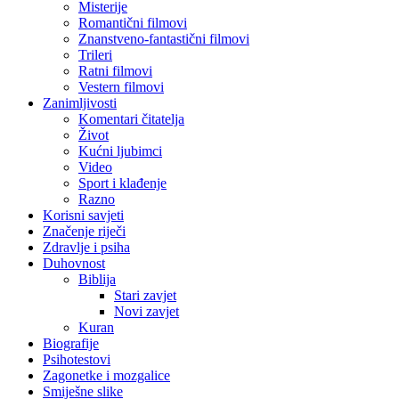
Misterije
Romantični filmovi
Znanstveno-fantastični filmovi
Trileri
Ratni filmovi
Vestern filmovi
Zanimljivosti
Komentari čitatelja
Život
Kućni ljubimci
Video
Sport i klađenje
Razno
Korisni savjeti
Značenje riječi
Zdravlje i psiha
Duhovnost
Biblija
Stari zavjet
Novi zavjet
Kuran
Biografije
Psihotestovi
Zagonetke i mozgalice
Smiješne slike