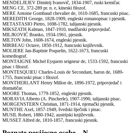
MENDELJEJEV Dimitrij Ivanovič, 1834-1907, ruski kemičar.
MENG CE, 372-289 pr. n. e, kineski filozof.
MERE Antoine Gombaud chevalier de, 1610-1685, francuski pisac.
MEREDITH George, 1828-1909, engleski romanopisac i pjesnik.
METASTASIO Pietro, 1698-1782, talijanski pjesnik.
MIKSZATH Kalman, 1847-1910, madžarski pripovjedač.
MILJKOVIĆ Branko, 1934-1961, pjesnik.
MILTON John, 1608-1674, engleski pjesnik.
MIRBEAU Octave, 1850-1912, francuski književnik.
MOLIERE Jan-Baptiste Poquelin, 1622-1673, francuski
komediograf.
MONTAIGNE Michel Eyquem seigneur de, 1533-1592, francuski
pisac i filozof.
MONTESQUIEU Charles-Louis de Secondant, baron de, 1689-
1755, francuski pisac i filozof.
MONTHERLANT Henry Millon de, 1896-1972, pripovjedač i
dramatičar.
MOORE Thomas, 1779-1852, engleski pjesnik.
MORAVIA Alberto (A. Pincherle), 1907-1990, talijanski pisac.
MORGENSTERN Christian, 1871-1914, njemački pjesnik.
MUNTHE Axel, 1857-1949, švedski liječnik i pisac.
MUSIL Robert, 1880-1942, austrijski književnik.
MUSSET Alfred de, 1810-1857, francuski pjesnik.
Poznate povijesne osobe – N