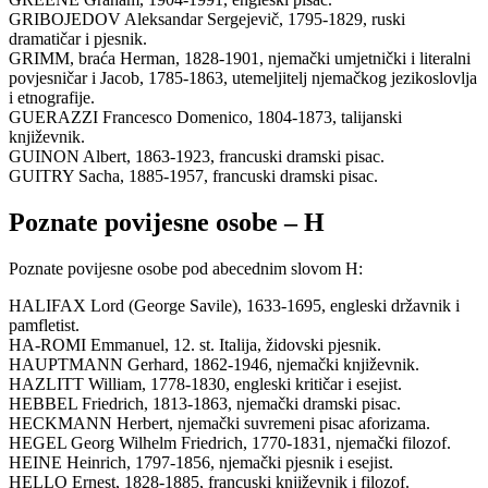
GRIBOJEDOV Aleksandar Sergejevič, 1795-1829, ruski
dramatičar i pjesnik.
GRIMM, braća Herman, 1828-1901, njemački umjetnički i literalni
povjesničar i Jacob, 1785-1863, utemeljitelj njemačkog jezikoslovlja
i etnografije.
GUERAZZI Francesco Domenico, 1804-1873, talijanski
književnik.
GUINON Albert, 1863-1923, francuski dramski pisac.
GUITRY Sacha, 1885-1957, francuski dramski pisac.
Poznate povijesne osobe – H
Poznate povijesne osobe pod abecednim slovom H:
HALIFAX Lord (George Savile), 1633-1695, engleski državnik i
pamfletist.
HA-ROMI Emmanuel, 12. st. Italija, židovski pjesnik.
HAUPTMANN Gerhard, 1862-1946, njemački književnik.
HAZLITT William, 1778-1830, engleski kritičar i esejist.
HEBBEL Friedrich, 1813-1863, njemački dramski pisac.
HECKMANN Herbert, njemački suvremeni pisac aforizama.
HEGEL Georg Wilhelm Friedrich, 1770-1831, njemački filozof.
HEINE Heinrich, 1797-1856, njemački pjesnik i esejist.
HELLO Ernest, 1828-1885, francuski književnik i filozof.