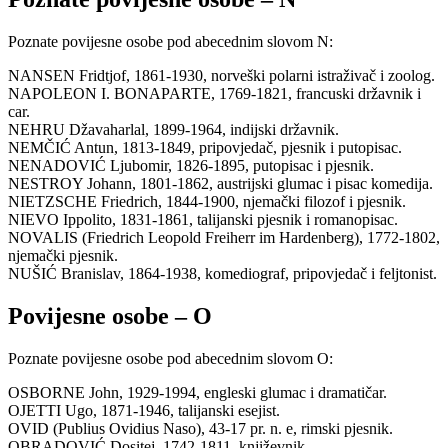
Poznate povijesne osobe pod abecednim slovom N:
NANSEN Fridtjof, 1861-1930, norveški polarni istraživač i zoolog.
NAPOLEON I. BONAPARTE, 1769-1821, francuski državnik i
car.
NEHRU Džavaharlal, 1899-1964, indijski državnik.
NEMČIĆ Antun, 1813-1849, pripovjedač, pjesnik i putopisac.
NENADOVIĆ Ljubomir, 1826-1895, putopisac i pjesnik.
NESTROY Johann, 1801-1862, austrijski glumac i pisac komedija.
NIETZSCHE Friedrich, 1844-1900, njemački filozof i pjesnik.
NIEVO Ippolito, 1831-1861, talijanski pjesnik i romanopisac.
NOVALIS (Friedrich Leopold Freiherr im Hardenberg), 1772-1802,
njemački pjesnik.
NUŠIĆ Branislav, 1864-1938, komediograf, pripovjedač i feljtonist.
Povijesne osobe – O
Poznate povijesne osobe pod abecednim slovom O:
OSBORNE John, 1929-1994, engleski glumac i dramatičar.
OJETTI Ugo, 1871-1946, talijanski esejist.
OVID (Publius Ovidius Naso), 43-17 pr. n. e, rimski pjesnik.
OBRADOVIĆ Dositej, 1742-1811, književnik.