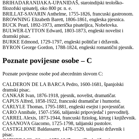
BRIHADARANIJAKA-UPANIDAŠ, staroindijski teološko-
filozofski spisatelj, oko 800 pr. n. e.
BRILLAT-SAVARIN Anthelme, 1755-1826, francuski gastronom.
BROWNING Elizabeth Barett, 1806-1861, engleska pjesnica.
BUCK Pearl, 1892-1973, američka pisateljica, Nobelovka.
BULWER-LYTTON Edward, 1803-1873, engleski novelist i
dramski pisac.
BURKE Edmond, 1729-1797, engleski političar i državnik.
BYRON George Gordon, 1788-1824, engleski romantični pjesnik.
Poznate povijesne osobe – C
Poznate povijesne osobe pod abecednim slovom C:
CALDERON DE LA BARCA Pedro, 1600-1681, španjolski
dramski pisac.
CANKAR Ivan, 1876-1918, pjesnik, novelist, dramatičar.
CAPUS Alfred, 1858-1922, francuski dramatičar i humorist.
CARLYLE Thomas, 1795-1881, engleski esejist i povjesničar.
CARO Annibale, 1507-1566, talijanski pripovjedač i prevoditelj.
CARREL Alexis, 1873-1944, francuski fiziolog, kirurg i književnik.
CASANOVA Giacomo, 1725-1798, talijanski pustolov.
CASTIGLIONE Baldassarre, 1478-1529, talijanski državnik i
pisac.