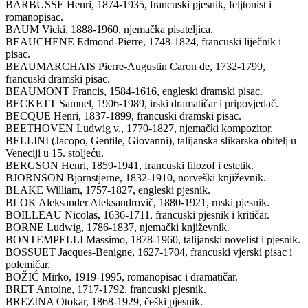
BARBUSSE Henri, 1874-1935, francuski pjesnik, feljtonist i
romanopisac.
BAUM Vicki, 1888-1960, njemačka pisateljica.
BEAUCHENE Edmond-Pierre, 1748-1824, francuski liječnik i
pisac.
BEAUMARCHAIS Pierre-Augustin Caron de, 1732-1799,
francuski dramski pisac.
BEAUMONT Francis, 1584-1616, engleski dramski pisac.
BECKETT Samuel, 1906-1989, irski dramatičar i pripovjedač.
BECQUE Henri, 1837-1899, francuski dramski pisac.
BEETHOVEN Ludwig v., 1770-1827, njemački kompozitor.
BELLINI (Jacopo, Gentile, Giovanni), talijanska slikarska obitelj u
Veneciji u 15. stoljeću.
BERGSON Henri, 1859-1941, francuski filozof i estetik.
BJORNSON Bjornstjerne, 1832-1910, norveški književnik.
BLAKE William, 1757-1827, engleski pjesnik.
BLOK Aleksander Aleksandrovič, 1880-1921, ruski pjesnik.
BOILLEAU Nicolas, 1636-1711, francuski pjesnik i kritičar.
BORNE Ludwig, 1786-1837, njemački književnik.
BONTEMPELLI Massimo, 1878-1960, talijanski novelist i pjesnik.
BOSSUET Jacques-Benigne, 1627-1704, francuski vjerski pisac i
polemičar.
BOŽIĆ Mirko, 1919-1995, romanopisac i dramatičar.
BRET Antoine, 1717-1792, francuski pjesnik.
BREZINA Otokar, 1868-1929, češki pjesnik.