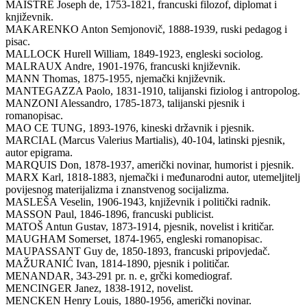
MAISTRE Joseph de, 1753-1821, francuski filozof, diplomat i
književnik.
MAKARENKO Anton Semjonovič, 1888-1939, ruski pedagog i
pisac.
MALLOCK Hurell William, 1849-1923, engleski sociolog.
MALRAUX Andre, 1901-1976, francuski književnik.
MANN Thomas, 1875-1955, njemački književnik.
MANTEGAZZA Paolo, 1831-1910, talijanski fiziolog i antropolog.
MANZONI Alessandro, 1785-1873, talijanski pjesnik i
romanopisac.
MAO CE TUNG, 1893-1976, kineski državnik i pjesnik.
MARCIAL (Marcus Valerius Martialis), 40-104, latinski pjesnik,
autor epigrama.
MARQUIS Don, 1878-1937, američki novinar, humorist i pjesnik.
MARX Karl, 1818-1883, njemački i međunarodni autor, utemeljitelj
povijesnog materijalizma i znanstvenog socijalizma.
MASLEŠA Veselin, 1906-1943, književnik i politički radnik.
MASSON Paul, 1846-1896, francuski publicist.
MATOŠ Antun Gustav, 1873-1914, pjesnik, novelist i kritičar.
MAUGHAM Somerset, 1874-1965, engleski romanopisac.
MAUPASSANT Guy de, 1850-1893, francuski pripovjedač.
MAŽURANIĆ Ivan, 1814-1890, pjesnik i političar.
MENANDAR, 343-291 pr. n. e, grčki komediograf.
MENCINGER Janez, 1838-1912, novelist.
MENCKEN Henry Louis, 1880-1956, američki novinar.