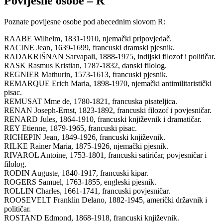
Povijesne osobe – R
Poznate povijesne osobe pod abecednim slovom R:
RAABE Wilhelm, 1831-1910, njemački pripovjedač.
RACINE Jean, 1639-1699, francuski dramski pjesnik.
RADAKRIŠNAN Sarvapali, 1888-1975, indijski filozof i političar.
RASK Rasmus Kristian, 1787-1832, danski filolog.
REGNIER Mathurin, 1573-1613, francuski pjesnik.
REMARQUE Erich Maria, 1898-1970, njemački antimilitaristički
pisac.
REMUSAT Mme de, 1780-1821, francuska pisateljica.
RENAN Joseph-Ernst, 1823-1892, francuski filozof i povjesničar.
RENARD Jules, 1864-1910, francuski književnik i dramatičar.
REY Etienne, 1879-1965, francuski pisac.
RICHEPIN Jean, 1849-1926, francuski književnik.
RILKE Rainer Maria, 1875-1926, njemački pjesnik.
RIVAROL Antoine, 1753-1801, francuski satiričar, povjesničar i
filolog.
RODIN Auguste, 1840-1917, francuski kipar.
ROGERS Samuel, 1763-1855, engleski pjesnik.
ROLLIN Charles, 1661-1741, francuski povjesničar.
ROOSEVELT Franklin Delano, 1882-1945, američki državnik i
političar.
ROSTAND Edmond, 1868-1918, francuski književnik.