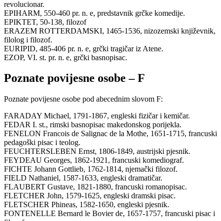
revolucionar.
EPIHARM, 550-460 pr. n. e, predstavnik grčke komedije.
EPIKTET, 50-138, filozof
ERAZEM ROTTERDAMSKI, 1465-1536, nizozemski književnik,
filolog i filozof.
EURIPID, 485-406 pr. n. e, grčki tragičar iz Atene.
EZOP, VI. st. pr. n. e, grčki basnopisac.
Poznate povijesne osobe – F
Poznate povijesne osobe pod abecednim slovom F:
FARADAY Michael, 1791-1867, engleski fizičar i kemičar.
FEDAR I. st., rimski basnopisac makedonskog porijekla.
FENELON Francois de Salignac de la Mothe, 1651-1715, francuski
pedagoški pisac i teolog.
FEUCHTERSLEBEN Ernst, 1806-1849, austrijski pjesnik.
FEYDEAU Georges, 1862-1921, francuski komediograf.
FICHTE Johann Gottlieb, 1762-1814, njemački filozof.
FIELD Nathaniel, 1587-1633, engleski dramatičar.
FLAUBERT Gustave, 1821-1880, francuski romanopisac.
FLETCHER John, 1579-1625, engleski dramski pisac.
FLETSCHER Phineas, 1582-1650, engleski pjesnik.
FONTENELLE Bernard le Bovier de, 1657-1757, francuski pisac i