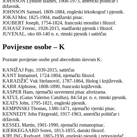
JOHNSON Lyndon Baines, 1908-1973, američki političar i
državnik.
JOHNSON Samuel, 1809-1884, engleski leksikograf i pjesnik.
JOKAI Mor, 1825-1904, madžarski pisac.
JOUBERT Joseph, 1754-1824, francuski moralist i filozof.
JUHASZ Ferenc, 1928-2015, madžarski pjesnik i filozof.
JUVENAL, oko 60-140 n. e, rimski pjesnik i satiričar.
Povijesne osobe – K
Poznate povijesne osobe pod abecednim slovom K:
KANIŽAJ Pajo, 1939-2015, satiričar.
KANT Immanuel, 1724-1804, njemački filozof.
KARADŽIĆ Vuk Stefanović, 1787-1864, filolog i književnik.
KARR Alphonse, 1808-1890, francuski književnik.
KASPER Hans, njemački suvremeni pisac aforizama.
KATUL (Gaius Valerius Catullus), 84-54 pr. n. e, rimski pjesnik.
KEATS John, 1795-1821, engleski pjesnik.
KEMPINSKI Thomas, 1380-1471, njemački vjerski pisac.
KENNEDY John Fitzgerald, 1917-1963, američki političar i
državnik.
KESSEL Martin, 1901-1990, njemački romanopisac.
KIERKEGAARD Soren, 1813-1855, danski filozof.
KIPLING Rudyard, 1865-1936, engleski pjesnik i pripovjedač.