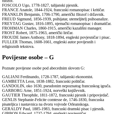
filozof.
FOSCOLO Ugo, 1778-1827, talijanski pjesnik.
FRANCE Anatole, 1844-1924, francuski romanopisac i kritičar.
FRANKLIN Benjamin, 1706-1790, američki filozof i državnik.
FREUD Sigmund, 1856-1939, psihijatar, utemeljitelj psihoanalize.
FREYTAG Gustav, 1816-1895, njemački romanopisac i dramatičar.
FROHMAN Charles, 1860-1915, američki kazališni manager.
FROST Robert, 1875-1963, američki liričar.
FROUDE James Anthony, 1818-1894, engleski povjesničar i pisac.
FULLER Thomas, 1608-1661, engleski autor povijesnih i
religioznih tekstova.
Povijesne osobe – G
Poznate povijesne osobe pod abecednim slovom G:
GALIANI Ferdinando, 1728-1787, talijanski ekonomist.
GAMBETTA Leon, 1838-1882, francuski političar.
GANDOLIN, oko 1630, pseudonim nepoznatog francuskog igrača.
GARBORG Arne, 1851-1924, norveški književnik.
GAUTIER Theophile, 1811-1872, francuski pjesnik i pripovjedač.
GENLIS Stephanie-Felicite comtesse de, 1746-1830, francuska
pisateljica i nastavnica na dvoru vojvode Orleanskoga.
GERALDY Paul, 1885-1983, francuski dramski pisac i pjesnik.
GIBBON Edward, 1737-1794, engleski povjesničar.