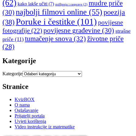
(62)
mudre priče
kako lakše učiti
(7)
mišljenja i rasprave
(2)
najbolji filmovi online
(55)
poezija
(30)
Poruke i čestitke
(101)
(38)
povijesne
povijesne građevine
(30)
fotografije
(22)
strašne
tumačenje snova
(32)
životne priče
priče
(11)
(28)
Kategorije
Kategorije
Stranice
KvizBOX
O nama
Oglašavanje
Prijatelji portala
Uvjeti korištenja
Video instrukcije iz matematike