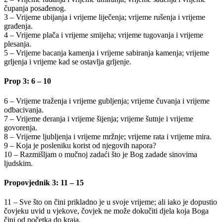
čupanja posađenog.
3 – Vrijeme ubijanja i vrijeme liječenja; vrijeme rušenja i vrijeme
građenja.
4 – Vrijeme plača i vrijeme smijeha; vrijeme tugovanja i vrijeme
plesanja.
5 – Vrijeme bacanja kamenja i vrijeme sabiranja kamenja; vrijeme
grljenja i vrijeme kad se ostavlja grljenje.
Prop 3: 6 – 10
6 – Vrijeme traženja i vrijeme gubljenja; vrijeme čuvanja i vrijeme
odbacivanja.
7 – Vrijeme deranja i vrijeme šijenja; vrijeme šutnje i vrijeme
govorenja.
8 – Vrijeme ljubljenja i vrijeme mržnje; vrijeme rata i vrijeme mira.
9 – Koja je posleniku korist od njegovih napora?
10 – Razmišljam o mučnoj zadaći što je Bog zadade sinovima
ljudskim.
Propovjednik 3: 11 – 15
11 – Sve što on čini prikladno je u svoje vrijeme; ali iako je dopustio
čovjeku uvid u vjekove, čovjek ne može dokučiti djela koja Boga
čini od početka do kraja.