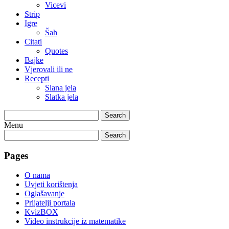
Vicevi
Strip
Igre
Šah
Citati
Quotes
Bajke
Vjerovali ili ne
Recepti
Slana jela
Slatka jela
Search
Menu
Search
Pages
O nama
Uvjeti korištenja
Oglašavanje
Prijatelji portala
KvizBOX
Video instrukcije iz matematike