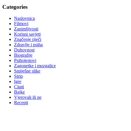
Categories
Naslovnica
Filmovi
Zanimljivosti
Korisni savjeti
Značenje riječi
Zdravlje i psiha
Duhovnost
Biografije
Psihotestovi
Zagonetke i mozgalice
Smiješne slike
Strip
Igre
Citati
Bajke
Vjerovali ili ne
Recepti