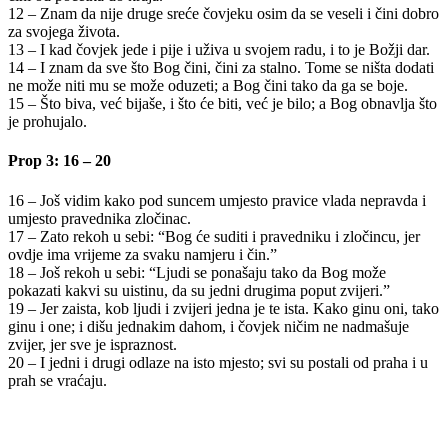
12 – Znam da nije druge sreće čovjeku osim da se veseli i čini dobro
za svojega života.
13 – I kad čovjek jede i pije i uživa u svojem radu, i to je Božji dar.
14 – I znam da sve što Bog čini, čini za stalno. Tome se ništa dodati
ne može niti mu se može oduzeti; a Bog čini tako da ga se boje.
15 – Što biva, već bijaše, i što će biti, već je bilo; a Bog obnavlja što
je prohujalo.
Prop 3: 16 – 20
16 – Još vidim kako pod suncem umjesto pravice vlada nepravda i
umjesto pravednika zločinac.
17 – Zato rekoh u sebi: “Bog će suditi i pravedniku i zločincu, jer
ovdje ima vrijeme za svaku namjeru i čin.”
18 – Još rekoh u sebi: “Ljudi se ponašaju tako da Bog može
pokazati kakvi su uistinu, da su jedni drugima poput zvijeri.”
19 – Jer zaista, kob ljudi i zvijeri jedna je te ista. Kako ginu oni, tako
ginu i one; i dišu jednakim dahom, i čovjek ničim ne nadmašuje
zvijer, jer sve je ispraznost.
20 – I jedni i drugi odlaze na isto mjesto; svi su postali od praha i u
prah se vraćaju.