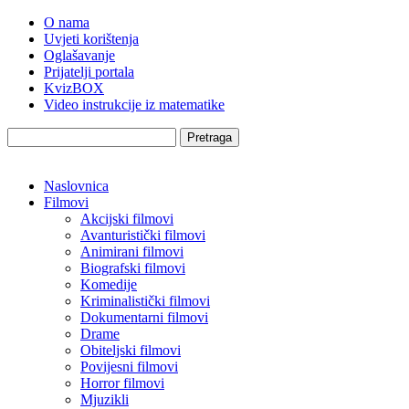
O nama
Uvjeti korištenja
Oglašavanje
Prijatelji portala
KvizBOX
Video instrukcije iz matematike
Pretraga
Naslovnica
Filmovi
Akcijski filmovi
Avanturistički filmovi
Animirani filmovi
Biografski filmovi
Komedije
Kriminalistički filmovi
Dokumentarni filmovi
Drame
Obiteljski filmovi
Povijesni filmovi
Horror filmovi
Mjuzikli