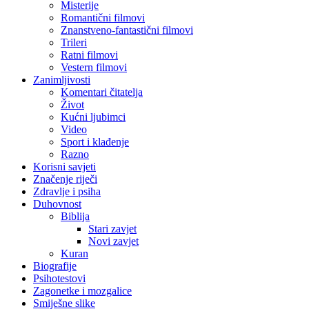
Misterije
Romantični filmovi
Znanstveno-fantastični filmovi
Trileri
Ratni filmovi
Vestern filmovi
Zanimljivosti
Komentari čitatelja
Život
Kućni ljubimci
Video
Sport i klađenje
Razno
Korisni savjeti
Značenje riječi
Zdravlje i psiha
Duhovnost
Biblija
Stari zavjet
Novi zavjet
Kuran
Biografije
Psihotestovi
Zagonetke i mozgalice
Smiješne slike