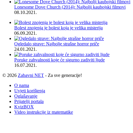
Lonesome Dove Church (2014): Najbolji kaubojski filmovi
08.10.2021.
Bolest znojenja je bolest koja je velika misterija
06.09.2021.
Ogledalo strave: Najbolje strašne horror priče
24.01.2021.
Poruke zahvalnosti koje će sigurno zadiviti ljude
16.07.2021.
© 2026
Zabavni NET
- Za sve generacije!
O nama
Uvjeti korištenja
Oglašavanje
Prijatelji portala
KvizBOX
Video instrukcije iz matematike