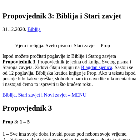
Propovjednik 3: Biblija i Stari zavjet
31.12.2020.
Biblija
Vjera i religija: Sveto pismo i Stari zavjet – Prop
Ispod možete pročitati poglavlje iz Biblije i Starog zavjeta
Propovjednik 3
. Propovjednik je jedna od knjiga Svetog pisma i
Staroga zavjeta. Židovi čitaju knjigu na
Blagdan sjenica
. Sastoji se
od 12 poglavlja. Biblijska kratica knjige je Prop. Ako u tekstu ispod
postoje bilo kakve greške, slobodno nam to navedite u komentarima
i nastojati ćemo to ispraviti u što kraćem roku.
Biblija, Stari zavjet i Novi zavjet – MENU
Propovjednik 3
Prop 3: 1 – 5
1 – Sve ima svoje doba i svaki posao pod nebom svoje vrijeme.
2 – Vrijeme rađanja i vrijeme umiranja; vrijeme sađenja i vrijeme