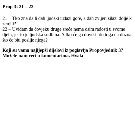
Prop 3: 21 – 22
21 – Tko zna da li dah ljudski uzlazi gore, a dah zvijeri silazi dolje k
zemlji?
22 – Uviđam da čovjeku druge sreće nema osim radosti u svome
djelu, jer to je ljudska sudbina. A tko će ga dovesti do toga da dozna
što će biti poslije njega?
Koji su vama najljepši dijelovi iz poglavlja Propovjednik 3?
Možete nam reći u komentarima. Hvala