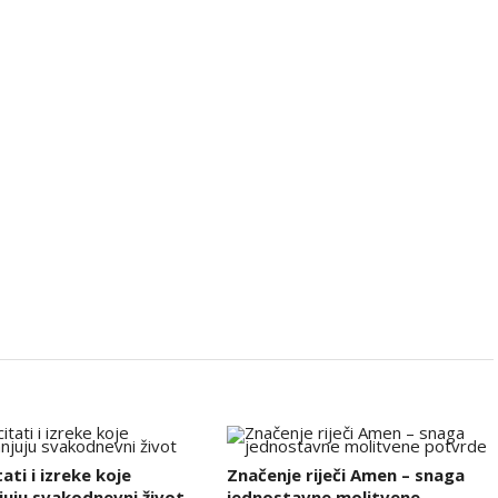
tati i izreke koje
Značenje riječi Amen – snaga
uju svakodnevni život
jednostavne molitvene