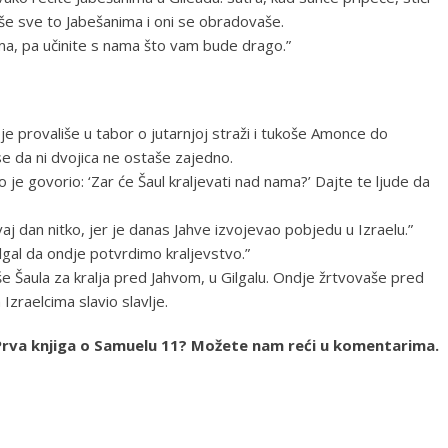
više sve to Jabešanima i oni se obradovaše.
ama, pa učinite s nama što vam bude drago.”
oje provališe u tabor o jutarnjoj straži i tukoše Amonce do
e da ni dvojica ne ostaše zajedno.
je govorio: ‘Zar će Šaul kraljevati nad nama?’ Dajte te ljude da
aj dan nitko, jer je danas Jahve izvojevao pobjedu u Izraelu.”
gal da ondje potvrdimo kraljevstvo.”
iše Šaula za kralja pred Jahvom, u Gilgalu. Ondje žrtvovaše pred
Izraelcima slavio slavlje.
ja Prva knjiga o Samuelu 11? Možete nam reći u komentarima.