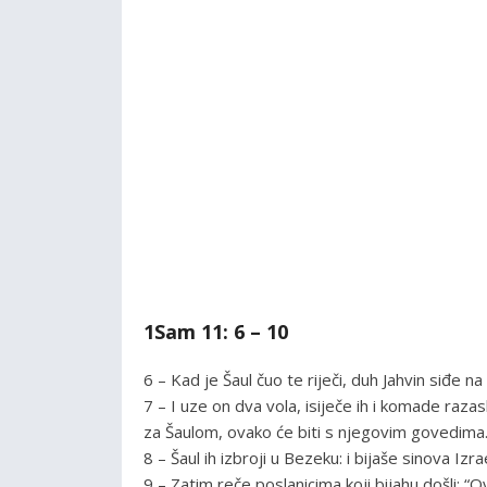
1Sam 11: 6 – 10
6 – Kad je Šaul čuo te riječi, duh Jahvin siđe na
7 – I uze on dva vola, isiječe ih i komade raza
za Šaulom, ovako će biti s njegovim govedima.
8 – Šaul ih izbroji u Bezeku: i bijaše sinova Izrae
9 – Zatim reče poslanicima koji bijahu došli: “