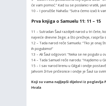
će vam pomoć.” Kad su se poslanici vratili, ja
10 – I poručiše Nahašu: “Sutra ćemo izaći k v
Prva knjiga o Samuelu 11: 11 – 15
11 – Sutradan Šaul razdijeli narod u tri čete, k
najveće dnevne žege; a što preživje, rasprša s
12 – Tada narod reče Samuelu: “Tko je onaj što 
ih pogubimo!”
13 – Ali Šaul odgovori: “Neka se ne pogubi u ov
14 – Tada Samuel reče narodu: “Hajdemo u Gil
15 – I sav narod krenu u Gilgal i ondje postav
Jahvom žrtve pričesnice i ondje je Šaul sa svim 
Koji su vama najljepši dijelovi iz poglavl
Hvala