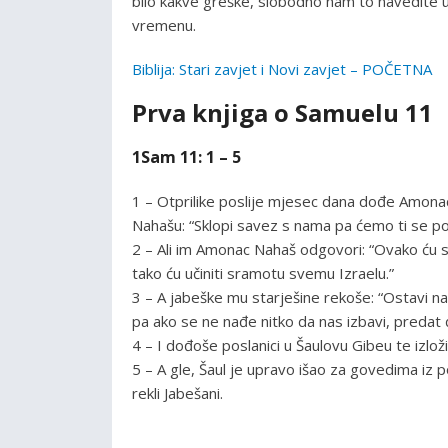
bilo kakve greške, slobodno nam to navedite u
vremenu.
Biblija: Stari zavjet i Novi zavjet – POČETNA
Prva knjiga o Samuelu 11
1Sam 11: 1 – 5
1 – Otprilike poslije mjesec dana dođe Amonac
Nahašu: “Sklopi savez s nama pa ćemo ti se pok
2 – Ali im Amonac Nahaš odgovori: “Ovako ću s
tako ću učiniti sramotu svemu Izraelu.”
3 – A jabeške mu starješine rekoše: “Ostavi 
pa ako se ne nađe nitko da nas izbavi, predat 
4 – I dođoše poslanici u Šaulovu Gibeu te izlo
5 – A gle, Šaul je upravo išao za govedima iz po
rekli Jabešani.