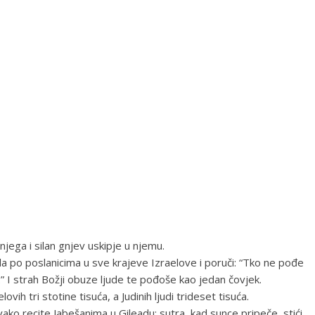
 njega i silan gnjev uskipje u njemu.
sla po poslanicima u sve krajeve Izraelove i poruči: “Tko ne pođe
” I strah Božji obuze ljude te pođoše kao jedan čovjek.
lovih tri stotine tisuća, a Judinih ljudi trideset tisuća.
Ovako recite Jabešanima u Gileadu: sutra, kad sunce pripeče, stići