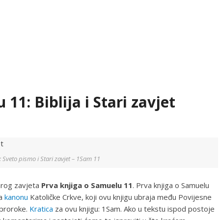
11: Biblija i Stari zavjet
ja: Sveto pismo i Stari zavjet – 1Sam 11
tarog zavjeta
Prva knjiga o Samuelu 11
. Prva knjiga o Samuelu
ma
kanonu
Katoličke Crkve, koji ovu knjigu ubraja među Povijesne
 proroke.
Kratica
za ovu knjigu: 1Sam. Ako u tekstu ispod postoje