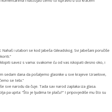
 komentarima i nastojati ćemo to ispraviti u što kraćem
 Nahaš i utabori se kod Jabeša Gileadskog. Svi Jabešani poručiše
oriti.”
klopiti savez s vama: svakome ću od vas iskopati desno oko, i
nam sedam dana da pošaljemo glasnike u sve krajeve Izraelove,
ćemo se tebi.”
žiše sve narodu da čuje. Tada sav narod zaplaka iza glasa.
lja pa upita: “Što je ljudima te plaču?” I pripovjediše mu što su