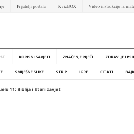
nje
Prijatelji portala
KvizBOX
Video instrukcije iz ma
STI
KORISNI SAVJETI
ZNAČENJE RIJEČI
ZDRAVLJE I PS
CE
SMIJEŠNE SLIKE
STRIP
IGRE
CITATI
BAJ
lu 11: Biblija i Stari zavjet