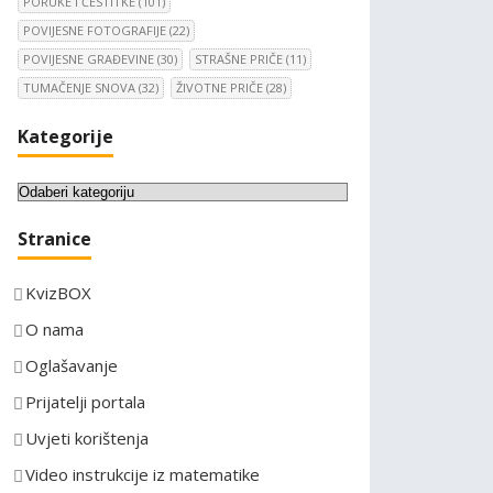
PORUKE I ČESTITKE
(101)
POVIJESNE FOTOGRAFIJE
(22)
POVIJESNE GRAĐEVINE
(30)
STRAŠNE PRIČE
(11)
TUMAČENJE SNOVA
(32)
ŽIVOTNE PRIČE
(28)
Kategorije
K
a
Stranice
t
e
KvizBOX
g
o
O nama
r
Oglašavanje
i
Prijatelji portala
j
e
Uvjeti korištenja
Video instrukcije iz matematike