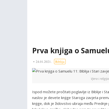
Prva knjiga o Samuelu 
24.01.2021.
Biblija
Vjera i religi
Ispod možete pročitati poglavlje iz Biblije i S
naslov je devete knjige Staroga zavjeta pre
knjige, dok je židovstvo ubraja među Prednje