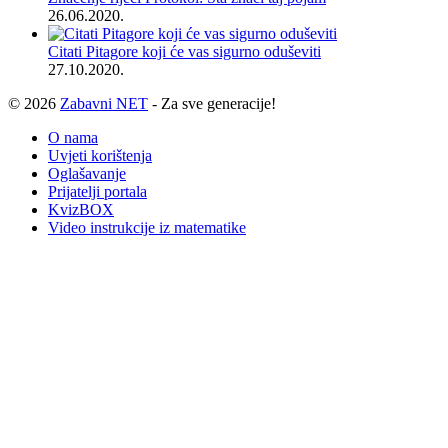
26.06.2020.
Citati Pitagore koji će vas sigurno oduševiti
27.10.2020.
© 2026
Zabavni NET
- Za sve generacije!
O nama
Uvjeti korištenja
Oglašavanje
Prijatelji portala
KvizBOX
Video instrukcije iz matematike