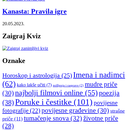
Kanasta: Pravila igre
20.05.2023.
Zaigraj Kviz
Oznake
Imena i nadimci
Horoskop i astrologija
(25)
(62)
mudre priče
kako lakše učiti
(7)
mišljenja i rasprave
(2)
najbolji filmovi online
(55)
poezija
(30)
Poruke i čestitke
(101)
(38)
povijesne
povijesne građevine
(30)
fotografije
(22)
strašne
tumačenje snova
(32)
životne priče
priče
(11)
(28)