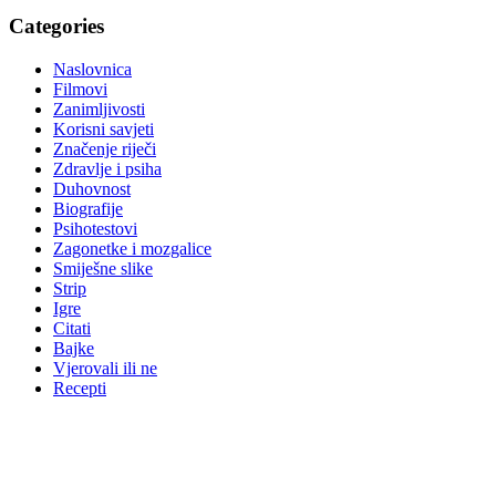
Categories
Naslovnica
Filmovi
Zanimljivosti
Korisni savjeti
Značenje riječi
Zdravlje i psiha
Duhovnost
Biografije
Psihotestovi
Zagonetke i mozgalice
Smiješne slike
Strip
Igre
Citati
Bajke
Vjerovali ili ne
Recepti