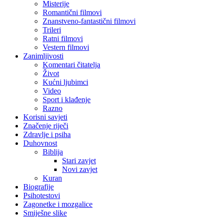
Misterije
Romantični filmovi
Znanstveno-fantastični filmovi
Trileri
Ratni filmovi
Vestern filmovi
Zanimljivosti
Komentari čitatelja
Život
Kućni ljubimci
Video
Sport i klađenje
Razno
Korisni savjeti
Značenje riječi
Zdravlje i psiha
Duhovnost
Biblija
Stari zavjet
Novi zavjet
Kuran
Biografije
Psihotestovi
Zagonetke i mozgalice
Smiješne slike