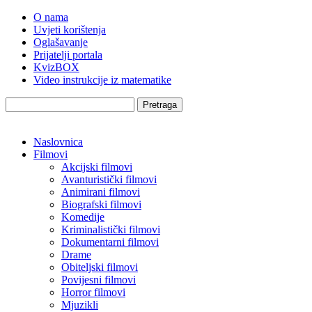
O nama
Uvjeti korištenja
Oglašavanje
Prijatelji portala
KvizBOX
Video instrukcije iz matematike
Pretraga
Naslovnica
Filmovi
Akcijski filmovi
Avanturistički filmovi
Animirani filmovi
Biografski filmovi
Komedije
Kriminalistički filmovi
Dokumentarni filmovi
Drame
Obiteljski filmovi
Povijesni filmovi
Horror filmovi
Mjuzikli