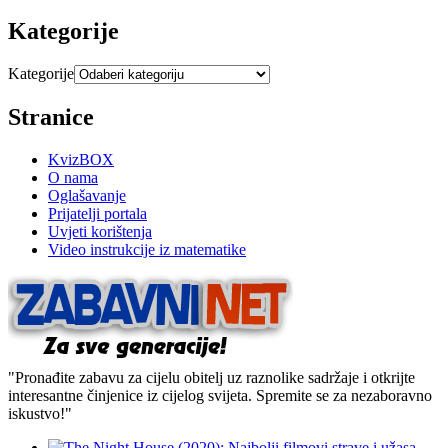
Kategorije
Kategorije
Stranice
KvizBOX
O nama
Oglašavanje
Prijatelji portala
Uvjeti korištenja
Video instrukcije iz matematike
"Pronađite zabavu za cijelu obitelj uz raznolike sadržaje i otkrijte
interesantne činjenice iz cijelog svijeta. Spremite se za nezaboravno
iskustvo!"