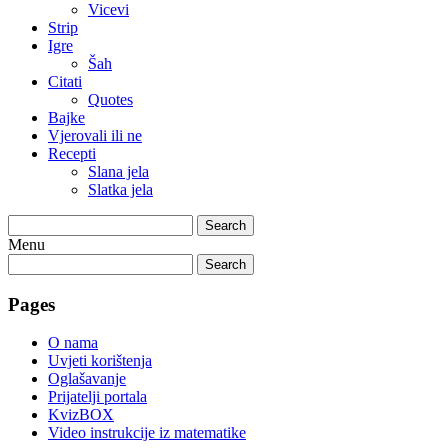
Vicevi
Strip
Igre
Šah
Citati
Quotes
Bajke
Vjerovali ili ne
Recepti
Slana jela
Slatka jela
Search
Menu
Search
Pages
O nama
Uvjeti korištenja
Oglašavanje
Prijatelji portala
KvizBOX
Video instrukcije iz matematike