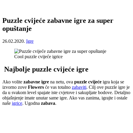
Puzzle cvijeće zabavne igre za super
opuštanje
26.02.2020.
Igre
Cool puzzle cvijeće igrice
Najbolje puzzle cvijeće igre
Ako volite
zabavne igre
na netu, ova
puzzle cvijeće
igra koja se
izvorno zove
Flowers
će vas totalno
zabaviti
. Cilj ove puzzle igre je
da u svakom level spajate iste cvjetove i sakupljate bodove. Detaljno
objašnjenje imate unutar same igre. Ako vas zanima, igrajte i ostale
naše
igrice
. Ugodna
zabava
.