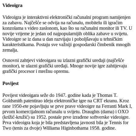
Videoigra
Videoigra je interaktivni elektronički računalni program namijenjen
za zabavu. Najčešće se odvija na računalu, mobitelu ili igraćim
konzolama s video zaslonom, kao što su računalni monitor ili TV. U
novije vrijeme je jedan od najpopularnijih oblika zabave u svijetu.
Videoigre se iz dana u dan razvijaju i poboljšavaju u tehničkim
karakteristikama. Postaju sve važniji gospodarski čimbenik mnogih
zemalja.
Osnovni zahtjevi videoigara su izlazni grafički uređaji (najčešće
monitor), te ulazni grafički uređaji. Mnoge novije igre zahtijevaju
grafički procesor i mrežnu opremu.
Povijest
Povijest videoigara seže do 1947. godine kada je Thomas T.
Goldsmith patentirao ideju elektroničke igre na CRT ekranu. Kroz
rane 1950-ete pojavljuju se prve prave videoigre na Ferranti Mark I,
prvom komercijalnom računalu u svijetu. Draughts (dama) i OXO
(križić-kružić) su 1952. postale prve izrađene softverske videoigre.
Prva videoigra koja je bila predstavljena javnosti bila je Tennis for
Two (tenis za dvoje) Williama Higinbothama 1958. godine.