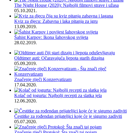
The Night House (2020): Najbolji filmovi strave i užasa
05.10.2021.
Kviz za djecu: Zabavna i laka pitanja za igru
13.09.2019.
Šahist Karpov: Ikona šahovskog svijeta
28.02.2019.
Oldtimer auti: Očaravajuća ljepota starih dizajna
05.09.2019.
Značenje riječi Konzervatizam
17.04.2020.
Kolač od jogurta: Najbolji recepti za slatka jela
12.06.2020.
Čestitke za rođendan prijateljici koje će je sigurno zadiviti
05.07.2020.
Značenje riječi Protokol: Šta znači taj pojam