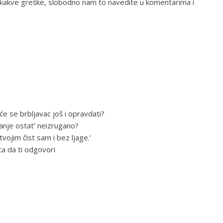
o kakve greške, slobodno nam to navedite u komentarima i
će se brbljavac još i opravdati?
ganje ostat’ neizrugano?
vojim čist sam i bez ljage.’
sta da ti odgovori