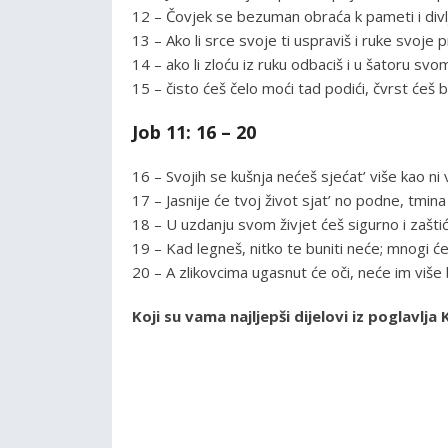
12 – Čovjek se bezuman obraća k pameti i divl
13 – Ako li srce svoje ti uspraviš i ruke svoje
14 – ako li zloću iz ruku odbaciš i u šatoru svo
15 – čisto ćeš čelo moći tad podići, čvrst ćeš bi
Job 11: 16 – 20
16 – Svojih se kušnja nećeš sjećat’ više kao ni 
17 – Jasnije će tvoj život sjat’ no podne, tmina
18 – U uzdanju svom živjet ćeš sigurno i zašti
19 – Kad legneš, nitko te buniti neće; mnogi će 
20 – A zlikovcima ugasnut će oči, neće im više bi
Koji su vama najljepši dijelovi iz poglavl