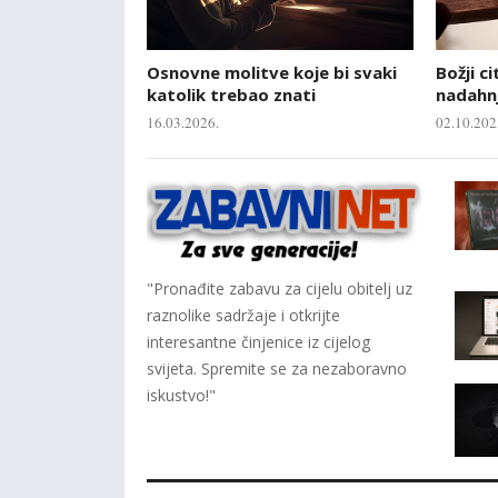
Osnovne molitve koje bi svaki
Božji ci
katolik trebao znati
nadahnj
16.03.2026.
02.10.202
"Pronađite zabavu za cijelu obitelj uz
raznolike sadržaje i otkrijte
interesantne činjenice iz cijelog
svijeta. Spremite se za nezaboravno
iskustvo!"