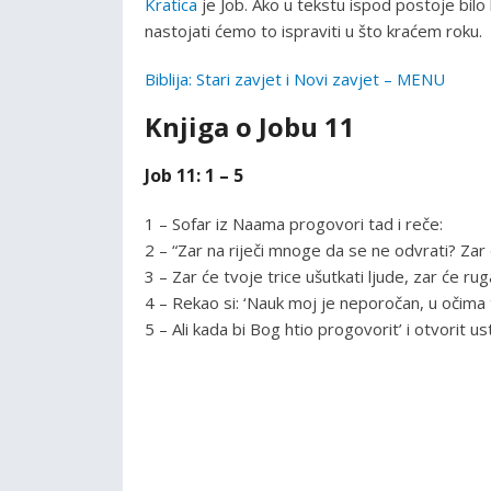
Kratica
je Job. Ako u tekstu ispod postoje bil
nastojati ćemo to ispraviti u što kraćem roku.
Biblija: Stari zavjet i Novi zavjet – MENU
Knjiga o Jobu 11
Job 11: 1 – 5
1 – Sofar iz Naama progovori tad i reče:
2 – “Zar na riječi mnoge da se ne odvrati? Zar 
3 – Zar će tvoje trice ušutkati ljude, zar će ru
4 – Rekao si: ‘Nauk moj je neporočan, u očima t
5 – Ali kada bi Bog htio progovorit’ i otvorit u