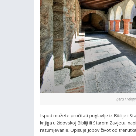
Vjera i relig
Ispod možete pročitati poglavlje iz Biblije i S
knjiga u židovskoj Bibliji ili Starom Zavjetu, n
razumjevanje. Opisuje Jobov život od trenutk