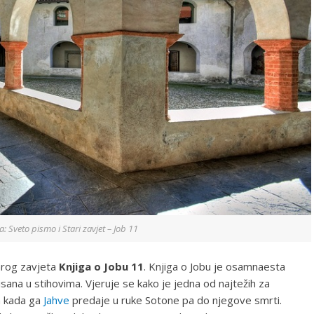
ija: Sveto pismo i Stari zavjet – Job 11
tarog zavjeta
Knjiga o Jobu 11
. Knjiga o Jobu je osamnaesta
apisana u stihovima. Vjeruje se kako je jedna od najtežih za
a kada ga
Jahve
predaje u ruke Sotone pa do njegove smrti.