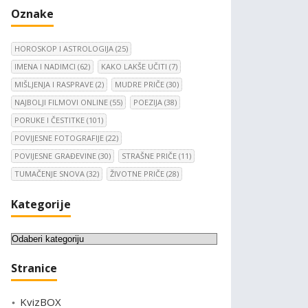
Oznake
HOROSKOP I ASTROLOGIJA
(25)
IMENA I NADIMCI
(62)
KAKO LAKŠE UČITI
(7)
MIŠLJENJA I RASPRAVE
(2)
MUDRE PRIČE
(30)
NAJBOLJI FILMOVI ONLINE
(55)
POEZIJA
(38)
PORUKE I ČESTITKE
(101)
POVIJESNE FOTOGRAFIJE
(22)
POVIJESNE GRAĐEVINE
(30)
STRAŠNE PRIČE
(11)
TUMAČENJE SNOVA
(32)
ŽIVOTNE PRIČE
(28)
Kategorije
K
a
Stranice
t
e
KvizBOX
g