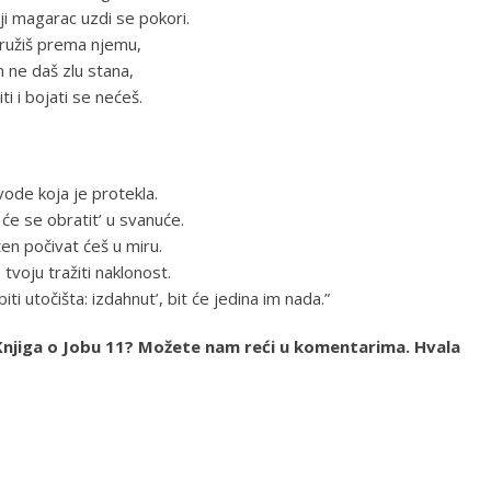
ji magarac uzdi se pokori.
 pružiš prema njemu,
m ne daš zlu stana,
ti i bojati se nećeš.
vode koja je protekla.
 će se obratit’ u svanuće.
ćen počivat ćeš u miru.
tvoju tražiti naklonost.
ti utočišta: izdahnut’, bit će jedina im nada.”
ja Knjiga o Jobu 11? Možete nam reći u komentarima. Hvala