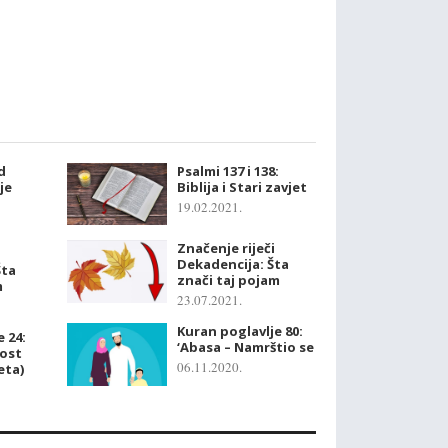
d
Psalmi 137 i 138:
je
Biblija i Stari zavjet
19.02.2021.
Značenje riječi
Dekadencija: Šta
Šta
znači taj pojam
m
23.07.2021.
Kuran poglavlje 80:
 24:
‘Abasa – Namrštio se
lost
06.11.2020.
eta)