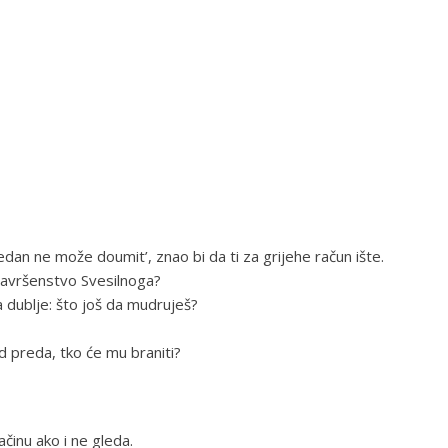
jedan ne može doumit’, znao bi da ti za grijehe račun ište.
 savršenstvo Svesilnoga?
a dublje: što još da mudruješ?
d preda, tko će mu braniti?
ačinu ako i ne gleda.