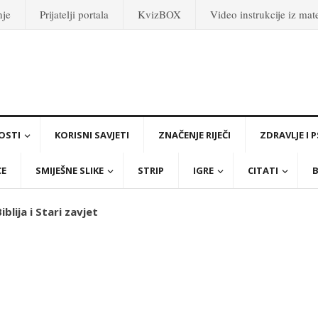
nje
Prijatelji portala
KvizBOX
Video instrukcije iz ma
OSTI
KORISNI SAVJETI
ZNAČENJE RIJEČI
ZDRAVLJE I 
CE
SMIJEŠNE SLIKE
STRIP
IGRE
CITATI
B
iblija i Stari zavjet