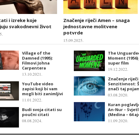
tati i izreke koje
Značenje riječi Amen – snaga
uju svakodnevni život
jednostavne molitvene
potvrde
5.
15.09.2025.
Village of the
The Unguarde
Damned (1995):
Moment (1956) 
Filmovi Johna
super film
Carpentera
19.12.2022.
13.10.2021.
Značenje riječi
YouTube video
Senzitivnost: 
zapisi koji bi vam
znači taj poja
mogli biti zanimljivi
03.08.2020.
11.01.2022.
Kuran poglavlje
Budi svoja citati su
An-Nur – Svjet
poučni citati
(Medina – 64 aj
08.08.2024.
11.09.2020.