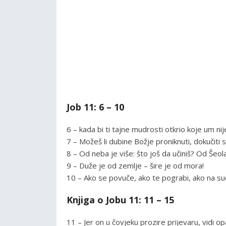
Job 11: 6 – 10
6 – kada bi ti tajne mudrosti otkrio koje um ni
7 – Možeš li dubine Božje proniknuti, dokučiti
8 – Od neba je više: što još da učiniš? Od Šeol
9 – Duže je od zemlje – šire je od mora!
10 – Ako se povuče, ako te pograbi, ako na su
Knjiga o Jobu 11: 11 – 15
11 – Jer on u čovjeku prozire prijevaru, vidi op