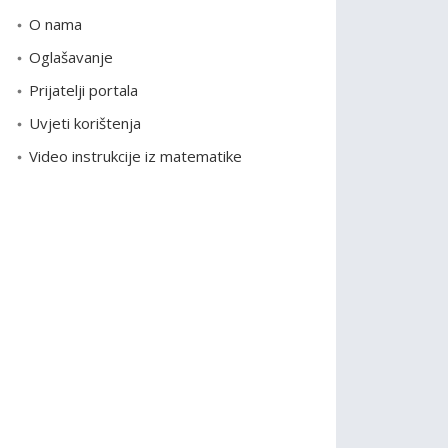
o
O nama
r
Oglašavanje
i
Prijatelji portala
j
e
Uvjeti korištenja
Video instrukcije iz matematike