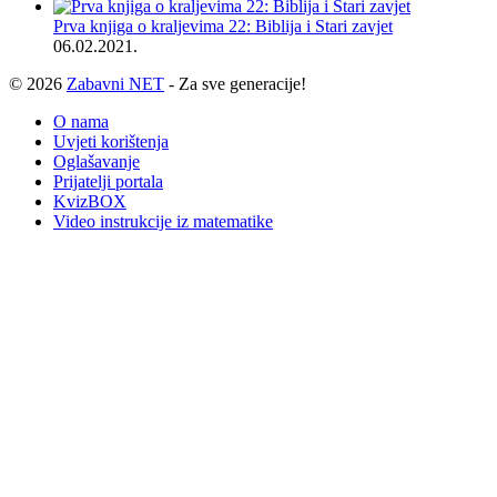
Prva knjiga o kraljevima 22: Biblija i Stari zavjet
06.02.2021.
© 2026
Zabavni NET
- Za sve generacije!
O nama
Uvjeti korištenja
Oglašavanje
Prijatelji portala
KvizBOX
Video instrukcije iz matematike