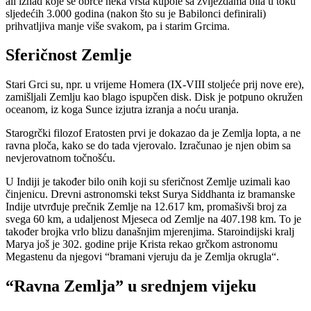
ali iznad koje se obrće neka vrsta kupole sa zvijezdama bila u toku
sljedećih 3.000 godina (nakon što su je Babilonci definirali)
prihvatljiva manje više svakom, pa i starim Grcima.
Sferičnost Zemlje
Stari Grci su, npr. u vrijeme Homera (IX-VIII stoljeće prij nove ere),
zamišljali Zemlju kao blago ispupčen disk. Disk je potpuno okružen
oceanom, iz koga Sunce izjutra izranja a noću uranja.
Starogrčki filozof Eratosten prvi je dokazao da je Zemlja lopta, a ne
ravna ploča, kako se do tada vjerovalo. Izračunao je njen obim sa
nevjerovatnom točnošću.
U Indiji je također bilo onih koji su sferičnost Zemlje uzimali kao
činjenicu. Drevni astronomski tekst Surya Siddhanta iz bramanske
Indije utvrđuje prečnik Zemlje na 12.617 km, promašivši broj za
svega 60 km, a udaljenost Mjeseca od Zemlje na 407.198 km. To je
također brojka vrlo blizu današnjim mjerenjima. Staroindijski kralj
Marya još je 302. godine prije Krista rekao grčkom astronomu
Megastenu da njegovi “bramani vjeruju da je Zemlja okrugla“.
“Ravna Zemlja” u srednjem vijeku