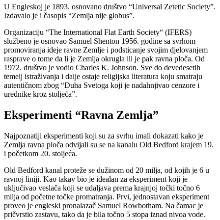
U Engleskoj je 1893. osnovano društvo “Universal Zetetic Society”.
Izdavalo je i časopis “Zemlja nije globus”.
Organizaciju “The International Flat Earth Society“ (IFERS)
službeno je osnovao Samuel Shenton 1956. godine sa svrhom
promoviranja ideje ravne Zemlje i podsticanje svojim djelovanjem
rasprave o tome da li je Zemlja okrugla ili je pak ravna ploča. Od
1972. društvo je vodio Charles K. Johnson. Sve do devedesetih
temelj istraživanja i dalje ostaje religijska literatura koju smatraju
autentičnom zbog “Duha Svetoga koji je nadahnjivao cenzore i
urednike kroz stoljeća”.
Eksperimenti “Ravna Zemlja”
Najpoznatiji eksperimenti koji su za svrhu imali dokazati kako je
Zemlja ravna ploča odvijali su se na kanalu Old Bedford krajem 19.
i početkom 20. stoljeća.
Old Bedford kanal proteže se dužinom od 20 milja, od kojih je 6 u
ravnoj liniji. Kao takav bio je idealan za eksperiment koji je
uključivao veslača koji se udaljava prema krajnjoj točki točno 6
milja od početne točke promatranja. Prvi, jednostavan eksperiment
proveo je engleski pronalazač Samuel Rowbotham. Na čamac je
pričvrstio zastavu, tako da je bila točno 5 stopa iznad nivoa vode.