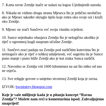
7. Karta ravne Zemlje inače se nalazi na logou Ujedinjenih naroda.
8. Nikada ne vidimo drugu stranu Mjeseca što je prilično neobično
ako je Mjesec također okruglo tijelo koje rotira oko svoje osi i kruži
oko Zemlje.
9. Mjesec ne zrači Sunčevu već svoju vlastitu svjetlost.
10. Sunce nejednako obasjava Zemlju što je nelogično ukoliko je
riječ o ogromnoj kugli naspram sićušne Zemlje.
11. Sunčevi zraci padaju na Zemlju pod različitim kutovima što je
nemoguće ako je riječ o tolikoj udaljenosti, već sugerira da je Sunce
puno manje i puno bliže Zemlji ako je kut zraka Sunca različit.
12. Navodno se Zemlja vrti 1600 kilometara na sat što nitko od nas
ne osjeća.
13. Sve religije govore o umjetno stvorenoj Zemlji koja je ravna.
IZVOR:
bwmistery.blogspot.com
Koje je vaše mišljenje kada je u pitanju koncept “Ravna
Zemlja”? Možete nam reći u komentarima ispod. Zahvaljujemo
unaprijed!