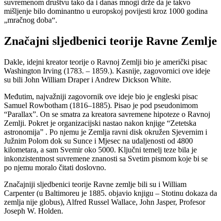
suvremenom društvu tako da i danas mnogi drže da je takvo
mišljenje bilo dominantno u europskoj povijesti kroz 1000 godina
„mračnog doba“.
Značajni sljedbenici teorije Ravne Zemlje
Dakle, idejni kreator teorije o Ravnoj Zemlji bio je američki pisac
Washington Irving (1783. – 1859.). Kasnije, zagovornici ove ideje
su bili John William Draper i Andrew Dickson White.
Međutim, najvažniji zagovornik ove ideje bio je engleski pisac
Samuel Rowbotham (1816–1885). Pisao je pod pseudonimom
“Parallax”. On se smatra za kreatora savremene hipoteze o Ravnoj
Zemlji. Pokret je organizacijski nastao nakon knjige “Zetetska
astronomija” . Po njemu je Zemlja ravni disk okružen Sjevernim i
Južnim Polom dok su Sunce i Mjesec na udaljenosti od 4800
kilometara, a sam Svemir oko 5000. Ključni temelj teze bila je
inkonzistentnost suvremene znanosti sa Svetim pismom koje bi se
po njemu moralo čitati doslovno.
Značajniji sljedbenici teorije Ravne zemlje bili su i William
Carpenter (u Baltimoreu je 1885. objavio knjigu – Stotinu dokaza da
zemlja nije globus), Alfred Russel Wallace, John Jasper, Profesor
Joseph W. Holden.