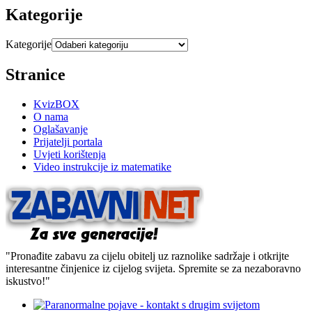
Kategorije
Kategorije
Stranice
KvizBOX
O nama
Oglašavanje
Prijatelji portala
Uvjeti korištenja
Video instrukcije iz matematike
"Pronađite zabavu za cijelu obitelj uz raznolike sadržaje i otkrijte
interesantne činjenice iz cijelog svijeta. Spremite se za nezaboravno
iskustvo!"