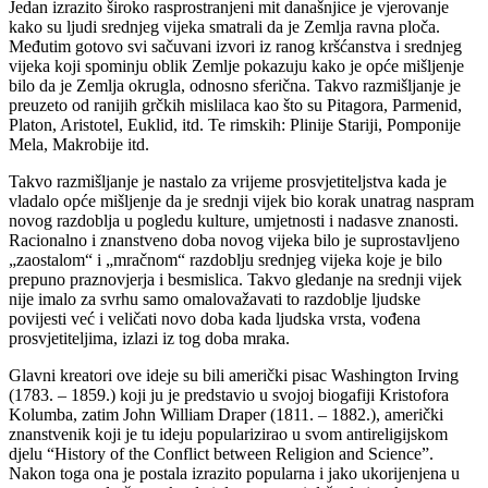
Jedan izrazito široko rasprostranjeni mit današnjice je vjerovanje
kako su ljudi srednjeg vijeka smatrali da je Zemlja ravna ploča.
Međutim gotovo svi sačuvani izvori iz ranog kršćanstva i srednjeg
vijeka koji spominju oblik Zemlje pokazuju kako je opće mišljenje
bilo da je Zemlja okrugla, odnosno sferična. Takvo razmišljanje je
preuzeto od ranijih grčkih mislilaca kao što su Pitagora, Parmenid,
Platon, Aristotel, Euklid, itd. Te rimskih: Plinije Stariji, Pomponije
Mela, Makrobije itd.
Takvo razmišljanje je nastalo za vrijeme prosvjetiteljstva kada je
vladalo opće mišljenje da je srednji vijek bio korak unatrag naspram
novog razdoblja u pogledu kulture, umjetnosti i nadasve znanosti.
Racionalno i znanstveno doba novog vijeka bilo je suprostavljeno
„zaostalom“ i „mračnom“ razdoblju srednjeg vijeka koje je bilo
prepuno praznovjerja i besmislica. Takvo gledanje na srednji vijek
nije imalo za svrhu samo omalovažavati to razdoblje ljudske
povijesti već i veličati novo doba kada ljudska vrsta, vođena
prosvjetiteljima, izlazi iz tog doba mraka.
Glavni kreatori ove ideje su bili američki pisac Washington Irving
(1783. – 1859.) koji ju je predstavio u svojoj biogafiji Kristofora
Kolumba, zatim John William Draper (1811. – 1882.), američki
znanstvenik koji je tu ideju popularizirao u svom antireligijskom
djelu “History of the Conflict between Religion and Science”.
Nakon toga ona je postala izrazito popularna i jako ukorijenjena u