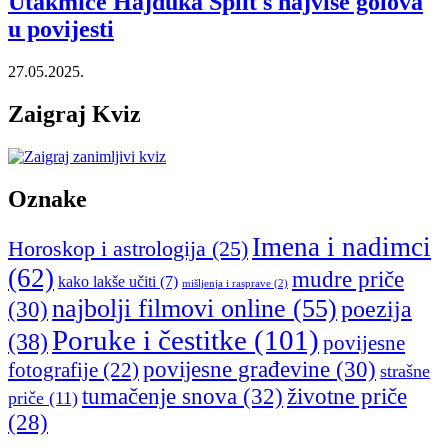
Utakmice Hajduka Split s najviše golova
u povijesti
27.05.2025.
Zaigraj Kviz
Oznake
Imena i nadimci
Horoskop i astrologija
(25)
(62)
mudre priče
kako lakše učiti
(7)
mišljenja i rasprave
(2)
najbolji filmovi online
(55)
poezija
(30)
Poruke i čestitke
(101)
(38)
povijesne
povijesne građevine
(30)
fotografije
(22)
strašne
tumačenje snova
(32)
životne priče
priče
(11)
(28)