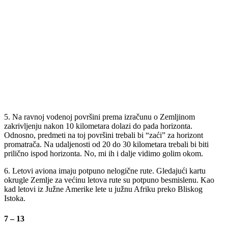
5. Na ravnoj vodenoj površini prema izračunu o Zemljinom
zakrivljenju nakon 10 kilometara dolazi do pada horizonta.
Odnosno, predmeti na toj površini trebali bi “zaći” za horizont
promatrača. Na udaljenosti od 20 do 30 kilometara trebali bi biti
prilično ispod horizonta. No, mi ih i dalje vidimo golim okom.
6. Letovi aviona imaju potpuno nelogične rute. Gledajući kartu
okrugle Zemlje za većinu letova rute su potpuno besmislenu. Kao
kad letovi iz Južne Amerike lete u južnu Afriku preko Bliskog
Istoka.
7 – 13