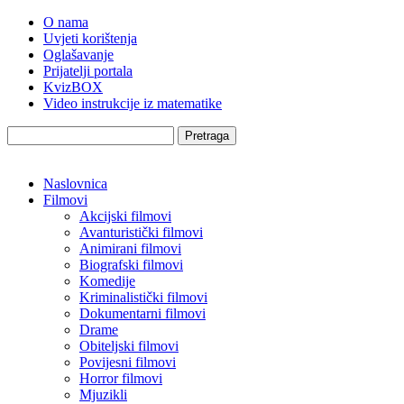
O nama
Uvjeti korištenja
Oglašavanje
Prijatelji portala
KvizBOX
Video instrukcije iz matematike
Pretraga
Naslovnica
Filmovi
Akcijski filmovi
Avanturistički filmovi
Animirani filmovi
Biografski filmovi
Komedije
Kriminalistički filmovi
Dokumentarni filmovi
Drame
Obiteljski filmovi
Povijesni filmovi
Horror filmovi
Mjuzikli