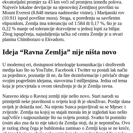
ekvatorijalni promjer za 43 km veći od promjera između polova.
Najveće lokalne devijacije na stjenovitoj Zemljinoj površini su
Mount Everest (8.848 metara nadmorske visine), i Marijanski rov
(10.911 ispod površine mora). Stoga, u poređenju sa savršenim
elipsoidom, Zemlja ima toleranciju od 1:584 ili 0,17 %, što je za
0,22 % manje od tolerancije dozvoljene u jednoj lopti za bilijar.
Zbog ispupčenja, najudaljenija tačka od centra Zemlje je u stvari
planina Chimborazo u Ekvadoru.
Ideja “Ravna Zemlja” nije ništa novo
U modernoj eri, dostupnost tehnologije komunikacija i društvenih
medija kao što su YouTube, Facebook i Twitter su postali lak način
za pojedince, poznatije ili ne, da šire dezinformacije i privlače druge
svojim pogrešnim idejama, stavovima I mišljenjima. Jedna od tema
koja je procvjetala u ovom okruženju je da je Zemlja ravna.
Naravno ideja o Ravnoj zemlji nije nešto novo. Stari narodi su
primijetili neke pravilnosti u svijetu koji ih je okruživao. Poslije dana
uvijek je dolazila noć. Na mjestu Sunca pojavljivali su se Mjesec i
zvijezde. Zemlja na kojoj su stajali morala im je izgledati kao nešto
najčvršće i najpouzdanije što na svijetu postoji. Svatko bi pomislio
(osim ako zna da to nije tako) da Zemlja stoji, da je nepomična. Ovo
je razlog zbog čega je babilonska zamisao o Zemlji koja se ne kreće,