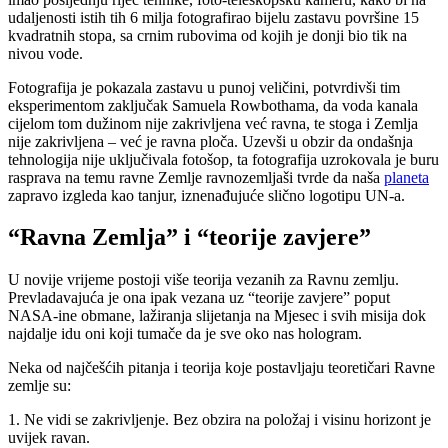
udaljenosti istih tih 6 milja fotografirao bijelu zastavu površine 15
kvadratnih stopa, sa crnim rubovima od kojih je donji bio tik na
nivou vode.
Fotografija je pokazala zastavu u punoj veličini, potvrdivši tim
eksperimentom zaključak Samuela Rowbothama, da voda kanala
cijelom tom dužinom nije zakrivljena već ravna, te stoga i Zemlja
nije zakrivljena – već je ravna ploča. Uzevši u obzir da ondašnja
tehnologija nije uključivala fotošop, ta fotografija uzrokovala je buru
rasprava na temu ravne Zemlje ravnozemljaši tvrde da naša
planeta
zapravo izgleda kao tanjur, iznenađujuće slično logotipu UN-a.
“Ravna Zemlja” i “teorije zavjere”
U novije vrijeme postoji više teorija vezanih za Ravnu zemlju.
Prevladavajuća je ona ipak vezana uz “teorije zavjere” poput
NASA-ine obmane, lažiranja slijetanja na Mjesec i svih misija dok
najdalje idu oni koji tumače da je sve oko nas hologram.
Neka od najčešćih pitanja i teorija koje postavljaju teoretičari Ravne
zemlje su:
1. Ne vidi se zakrivljenje. Bez obzira na položaj i visinu horizont je
uvijek ravan.