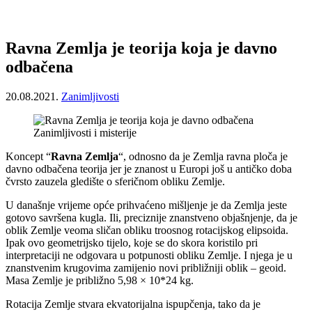
Ravna Zemlja je teorija koja je davno
odbačena
20.08.2021.
Zanimljivosti
Zanimljivosti i misterije
Koncept “
Ravna Zemlja
“, odnosno da je Zemlja ravna ploča je
davno odbačena teorija jer je znanost u Europi još u antičko doba
čvrsto zauzela gledište o sferičnom obliku Zemlje.
U današnje vrijeme opće prihvaćeno mišljenje je da Zemlja jeste
gotovo savršena kugla. Ili, preciznije znanstveno objašnjenje, da je
oblik Zemlje veoma sličan obliku troosnog rotacijskog elipsoida.
Ipak ovo geometrijsko tijelo, koje se do skora koristilo pri
interpretaciji ne odgovara u potpunosti obliku Zemlje. I njega je u
znanstvenim krugovima zamijenio novi približniji oblik – geoid.
Masa Zemlje je približno 5,98 × 10*24 kg.
Rotacija Zemlje stvara ekvatorijalna ispupčenja, tako da je