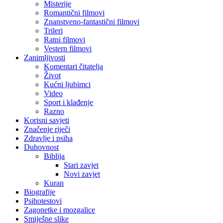
Misterije
Romantični filmovi
Znanstveno-fantastični filmovi
Trileri
Ratni filmovi
Vestern filmovi
Zanimljivosti
Komentari čitatelja
Život
Kućni ljubimci
Video
Sport i klađenje
Razno
Korisni savjeti
Značenje riječi
Zdravlje i psiha
Duhovnost
Biblija
Stari zavjet
Novi zavjet
Kuran
Biografije
Psihotestovi
Zagonetke i mozgalice
Smiješne slike