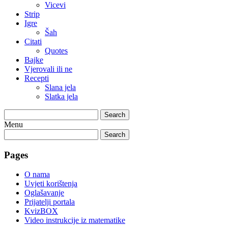
Vicevi
Strip
Igre
Šah
Citati
Quotes
Bajke
Vjerovali ili ne
Recepti
Slana jela
Slatka jela
Search
Menu
Search
Pages
O nama
Uvjeti korištenja
Oglašavanje
Prijatelji portala
KvizBOX
Video instrukcije iz matematike