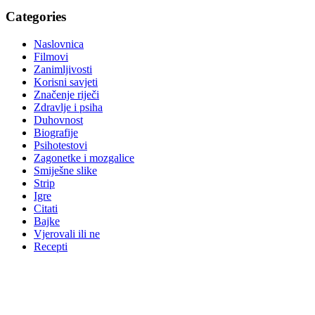
Categories
Naslovnica
Filmovi
Zanimljivosti
Korisni savjeti
Značenje riječi
Zdravlje i psiha
Duhovnost
Biografije
Psihotestovi
Zagonetke i mozgalice
Smiješne slike
Strip
Igre
Citati
Bajke
Vjerovali ili ne
Recepti