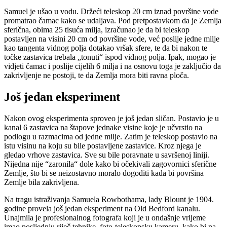
Samuel je ušao u vodu. Držeći teleskop 20 cm iznad površine vode
promatrao čamac kako se udaljava. Pod pretpostavkom da je Zemlja
sferična, obima 25 tisuća milja, izračunao je da bi teleskop
postavljen na visini 20 cm od površine vode, već poslije jedne milje
kao tangenta vidnog polja dotakao vršak sfere, te da bi nakon te
točke zastavica trebala „tonuti“ ispod vidnog polja. Ipak, mogao je
vidjeti čamac i poslije cijelih 6 milja i na osnovu toga je zaključio da
zakrivljenje ne postoji, te da Zemlja mora biti ravna ploča.
Još jedan eksperiment
Nakon ovog eksperimenta sproveo je još jedan sličan. Postavio je u
kanal 6 zastavica na štapove jednake visine koje je učvrstio na
podlogu u razmacima od jedne milje. Zatim je teleskop postavio na
istu visinu na koju su bile postavljene zastavice. Kroz njega je
gledao vrhove zastavica. Sve su bile poravnate u savršenoj liniji.
Nijedna nije “zaronila“ dole kako bi očekivali zagovornici sferične
Zemlje, što bi se neizostavno moralo dogoditi kada bi površina
Zemlje bila zakrivljena.
Na tragu istraživanja Samuela Rowbothama, lady Blount je 1904.
godine provela još jedan eksperiment na Old Bedford kanalu.
Unajmila je profesionalnog fotografa koji je u ondašnje vrijeme
imao posljednju riječ tehnike, foto-teleskopsku kameru, kako bi na