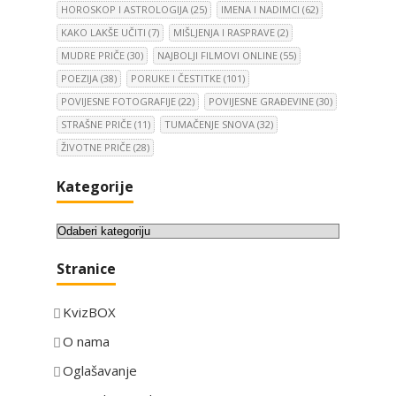
HOROSKOP I ASTROLOGIJA
(25)
IMENA I NADIMCI
(62)
KAKO LAKŠE UČITI
(7)
MIŠLJENJA I RASPRAVE
(2)
MUDRE PRIČE
(30)
NAJBOLJI FILMOVI ONLINE
(55)
POEZIJA
(38)
PORUKE I ČESTITKE
(101)
POVIJESNE FOTOGRAFIJE
(22)
POVIJESNE GRAĐEVINE
(30)
STRAŠNE PRIČE
(11)
TUMAČENJE SNOVA
(32)
ŽIVOTNE PRIČE
(28)
Kategorije
K
a
Stranice
t
e
KvizBOX
g
o
O nama
r
Oglašavanje
i