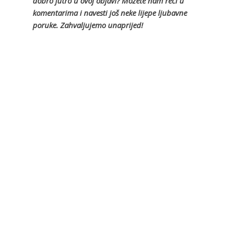
dobro jutro u ovoj objavi? Možete nam reći u
komentarima i navesti još neke lijepe ljubavne
poruke. Zahvaljujemo unaprijed!