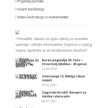
Prijatelji portala
j
e
Uvjeti korištenja
Video instrukcije iz matematike
"Pronađite zabavu za cijelu obitelj uz raznolike
sadržaje i otkrijte interesantne činjenice iz cijelog
svijeta. Spremite se za nezaboravno iskustvo!"
Kuran poglavlje 35: Fatir –
Stvoritelj (Mekka – 45 ajeta)
22.09.2020.
Otkrivenje 12: Biblija i Novi
zavjet
07.01.2021.
Zagorski štrukli: Recepti za
slatka i slana jela
08.07.2021.