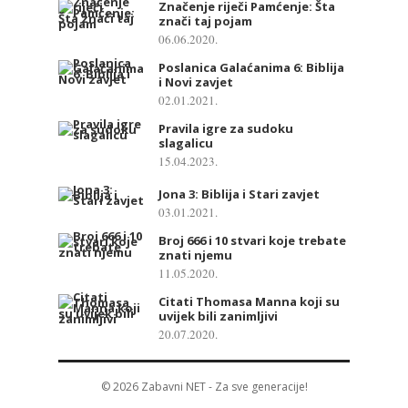
Značenje riječi Pamćenje: Šta
znači taj pojam
06.06.2020.
Poslanica Galaćanima 6: Biblija
i Novi zavjet
02.01.2021.
Pravila igre za sudoku
slagalicu
15.04.2023.
Jona 3: Biblija i Stari zavjet
03.01.2021.
Broj 666 i 10 stvari koje trebate
znati njemu
11.05.2020.
Citati Thomasa Manna koji su
uvijek bili zanimljivi
20.07.2020.
© 2026
Zabavni NET
- Za sve generacije!