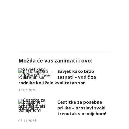
Možda će vas zanimati i ovo:
Savjet kako brzo
zaspati – vodič za
radnike koji žele kvalitetan san
15.02.2026.
Čestitke za posebne
prilike – proslavi svaki
trenutak s osmijehom!
03.11.2025.