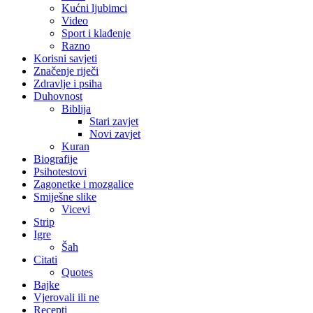
Kućni ljubimci
Video
Sport i klađenje
Razno
Korisni savjeti
Značenje riječi
Zdravlje i psiha
Duhovnost
Biblija
Stari zavjet
Novi zavjet
Kuran
Biografije
Psihotestovi
Zagonetke i mozgalice
Smiješne slike
Vicevi
Strip
Igre
Šah
Citati
Quotes
Bajke
Vjerovali ili ne
Recepti