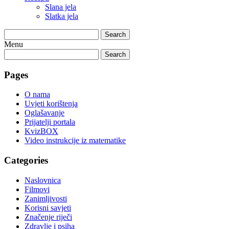
Slana jela
Slatka jela
Search
Menu
Search
Pages
O nama
Uvjeti korištenja
Oglašavanje
Prijatelji portala
KvizBOX
Video instrukcije iz matematike
Categories
Naslovnica
Filmovi
Zanimljivosti
Korisni savjeti
Značenje riječi
Zdravlje i psiha