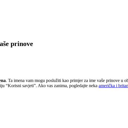
aše prinove
ena
. Ta imena vam mogu poslužiti kao primjer za ime vaše prinove u obit
iju “Korisni savjeti”. Ako vas zanima, pogledajte neka
američka i brita