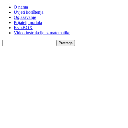
O nama
Uvjeti korištenja
Oglašavanje
Prijatelji portala
KvizBOX
Video instrukcije iz matematike
Pretraga