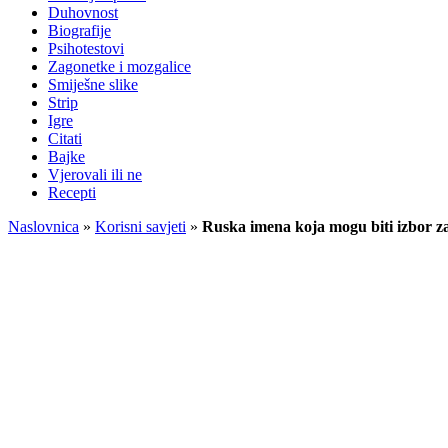
Duhovnost
Biografije
Psihotestovi
Zagonetke i mozgalice
Smiješne slike
Strip
Igre
Citati
Bajke
Vjerovali ili ne
Recepti
Naslovnica
»
Korisni savjeti
»
Ruska imena koja mogu biti izbor z