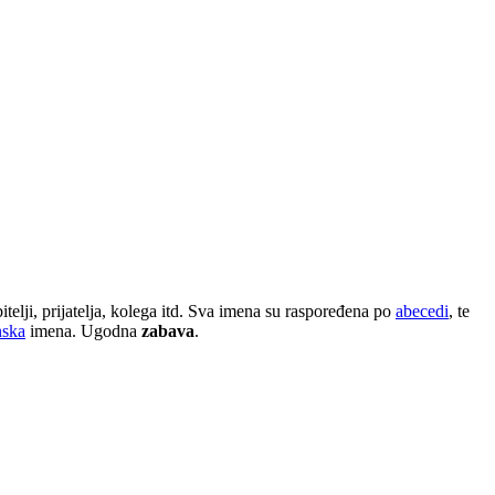
elji, prijatelja, kolega itd. Sva imena su raspoređena po
abecedi
, te
nska
imena. Ugodna
zabava
.