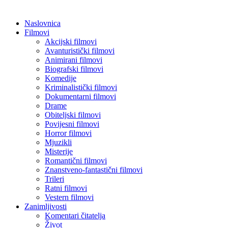
Naslovnica
Filmovi
Akcijski filmovi
Avanturistički filmovi
Animirani filmovi
Biografski filmovi
Komedije
Kriminalistički filmovi
Dokumentarni filmovi
Drame
Obiteljski filmovi
Povijesni filmovi
Horror filmovi
Mjuzikli
Misterije
Romantični filmovi
Znanstveno-fantastični filmovi
Trileri
Ratni filmovi
Vestern filmovi
Zanimljivosti
Komentari čitatelja
Život