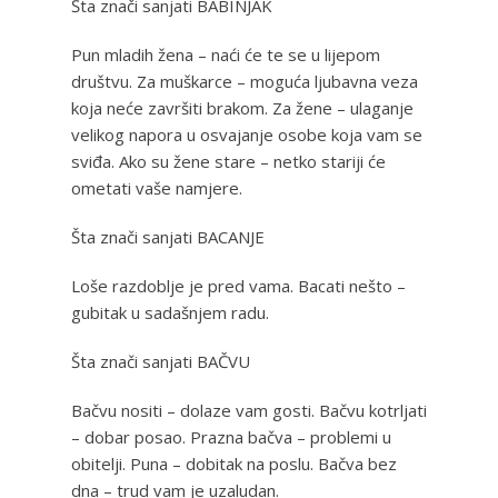
Šta znači sanjati BABINJAK
Pun mladih žena – naći će te se u lijepom
društvu. Za muškarce – moguća ljubavna veza
koja neće završiti brakom. Za žene – ulaganje
velikog napora u osvajanje osobe koja vam se
sviđa. Ako su žene stare – netko stariji će
ometati vaše namjere.
Šta znači sanjati BACANJE
Loše razdoblje je pred vama. Bacati nešto –
gubitak u sadašnjem radu.
Šta znači sanjati BAČVU
Bačvu nositi – dolaze vam gosti. Bačvu kotrljati
– dobar posao. Prazna bačva – problemi u
obitelji. Puna – dobitak na poslu. Bačva bez
dna – trud vam je uzaludan.