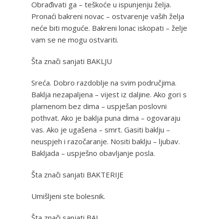
Obrađivati ga – teškoće u ispunjenju želja.
Pronaći bakreni novac – ostvarenje vaših želja
neće biti moguće. Bakreni lonac iskopati – želje
vam se ne mogu ostvariti.
Šta znači sanjati BAKLJU
Sreća. Dobro razdoblje na svim područjima.
Baklja nezapaljena – vijest iz daljine. Ako gori s
plamenom bez dima – uspješan poslovni
pothvat. Ako je baklja puna dima – ogovaraju
vas. Ako je ugašena – smrt. Gasiti baklju –
neuspjeh i razočaranje. Nositi baklju – ljubav.
Bakljada – uspješno obavljanje posla.
Šta znači sanjati BAKTERIJE
Umišljeni ste bolesnik.
Šta znači sanjati BAL