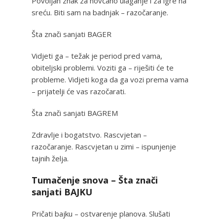
Povoljan znak za novčano ulaganje i za igre na
sreću. Biti sam na badnjak – razočaranje.
Šta znači sanjati BAGER
Vidjeti ga – težak je period pred vama,
obiteljski problemi. Voziti ga – riješiti će te
probleme. Vidjeti koga da ga vozi prema vama
– prijatelji će vas razočarati.
Šta znači sanjati BAGREM
Zdravlje i bogatstvo. Rascvjetan –
razočaranje. Rascvjetan u zimi – ispunjenje
tajnih želja.
Tumačenje snova – Šta znači
sanjati BAJKU
Pričati bajku – ostvarenje planova. Slušati