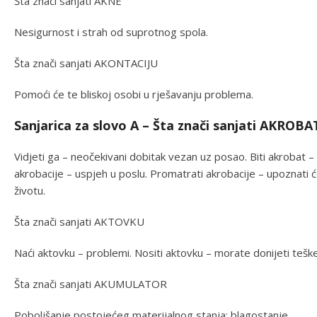
Šta znači sanjati AKNE
Nesigurnost i strah od suprotnog spola.
Šta znači sanjati AKONTACIJU
Pomoći će te bliskoj osobi u rješavanju problema.
Sanjarica za slovo A – Šta znači sanjati AKROBA
Vidjeti ga – neočekivani dobitak vezan uz posao. Biti akrobat –
akrobacije – uspjeh u poslu. Promatrati akrobacije – upoznati ć
životu.
Šta znači sanjati AKTOVKU
Naći aktovku – problemi. Nositi aktovku – morate donijeti tešk
Šta znači sanjati AKUMULATOR
Poboljšanje postojećeg materijalnog stanja; blagostanje.