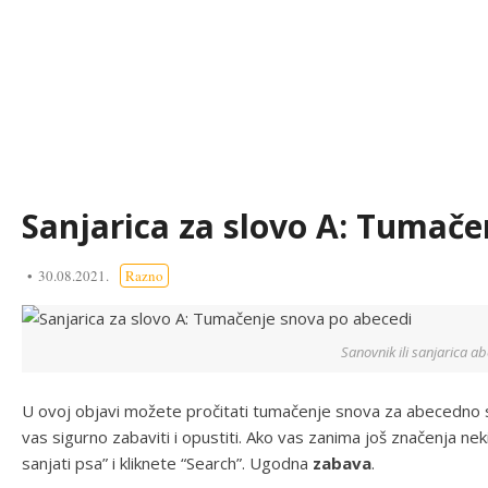
Sanjarica za slovo A: Tumače
30.08.2021.
Razno
Sanovnik ili sanjarica a
U ovoj objavi možete pročitati tumačenje snova za abecedno s
vas sigurno zabaviti i opustiti. Ako vas zanima još značenja ne
sanjati psa” i kliknete “Search”. Ugodna
zabava
.