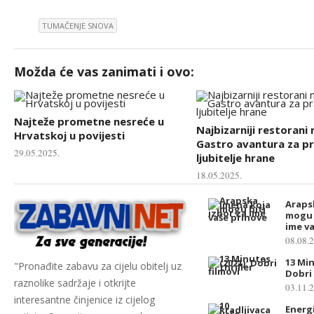
TUMAČENJE SNOVA
Možda će vas zanimati i ovo:
Najteže prometne nesreće u
Najbizarniji restorani 
Hrvatskoj u povijesti
Gastro avantura za p
29.05.2025.
ljubitelje hrane
18.05.2025.
Araps
mogu 
ime v
08.08.
13 Min
"Pronađite zabavu za cijelu obitelj uz
Dobri 
raznolike sadržaje i otkrijte
03.11.
interesantne činjenice iz cijelog
Energi