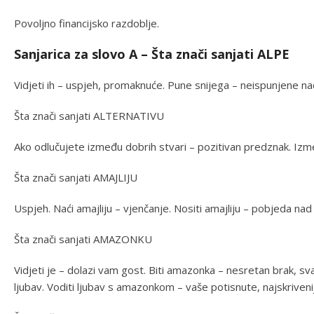
Povoljno financijsko razdoblje.
Sanjarica za slovo A – Šta znači sanjati ALPE
Vidjeti ih – uspjeh, promaknuće. Pune snijega – neispunjene na
Šta znači sanjati ALTERNATIVU
Ako odlučujete između dobrih stvari – pozitivan predznak. Izme
Šta znači sanjati AMAJLIJU
Uspjeh. Naći amajliju – vjenčanje. Nositi amajliju – pobjeda nad 
Šta znači sanjati AMAZONKU
Vidjeti je – dolazi vam gost. Biti amazonka – nesretan brak, sv
ljubav. Voditi ljubav s amazonkom – vaše potisnute, najskrivenije