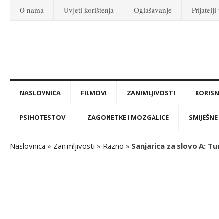
O nama
Uvjeti korištenja
Oglašavanje
Prijatelji
NASLOVNICA
FILMOVI
ZANIMLJIVOSTI
KORISNI
PSIHOTESTOVI
ZAGONETKE I MOZGALICE
SMIJEŠNE 
Naslovnica
»
Zanimljivosti
»
Razno
»
Sanjarica za slovo A: T