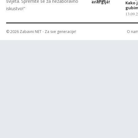
svijeta. Spremite se za nezaboravno
Kako 
gubi
iskustvo!"
13.09.
© 2026
Zabavni NET
- Za sve generacije!
O na