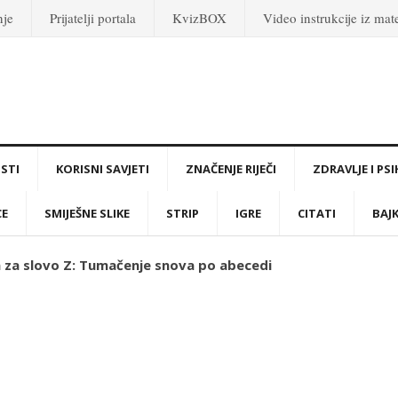
nje
Prijatelji portala
KvizBOX
Video instrukcije iz ma
STI
KORISNI SAVJETI
ZNAČENJE RIJEČI
ZDRAVLJE I PS
CE
SMIJEŠNE SLIKE
STRIP
IGRE
CITATI
BAJ
a za slovo Z: Tumačenje snova po abecedi