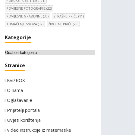
PORUKE I ČESTITKE
(101)
POVIJESNE FOTOGRAFIJE
(22)
POVIJESNE GRAĐEVINE
(30)
STRAŠNE PRIČE
(11)
TUMAČENJE SNOVA
(32)
ŽIVOTNE PRIČE
(28)
Kategorije
K
a
Stranice
t
e
KvizBOX
g
o
O nama
r
Oglašavanje
i
Prijatelji portala
j
e
Uvjeti korištenja
Video instrukcije iz matematike