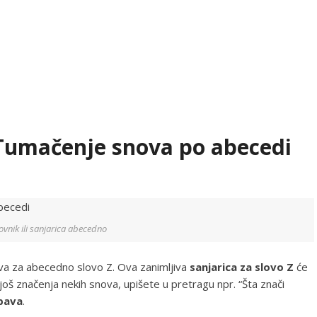
: Tumačenje snova po abecedi
vnik ili sanjarica abecedno
va za abecedno slovo Z. Ova zanimljiva
sanjarica za slovo Z
će
 još značenja nekih snova, upišete u pretragu npr. “Šta znači
bava
.