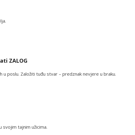
ja.
njati ZALOG
h u poslu. Založiti tuđu stvar – predznak nevjere u braku.
 u svojim tajnim užicima.