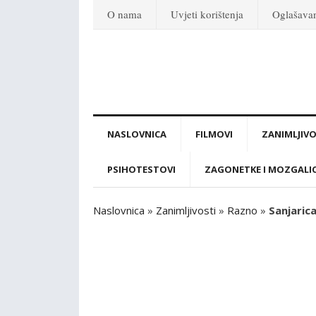
O nama
Uvjeti korištenja
Oglašava
NASLOVNICA
FILMOVI
ZANIMLJIVO
PSIHOTESTOVI
ZAGONETKE I MOZGALI
Naslovnica
»
Zanimljivosti
»
Razno
»
Sanjaric