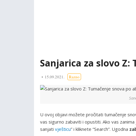
Sanjarica za slovo Z
15.09.2021.
Razno
Sano
U ovoj objavi možete pročitati tumačenje sno
vas sigurno zabaviti i opustiti. Ako vas zanima
sanjati
vješticu
” i kliknete “Search”. Ugodna
za